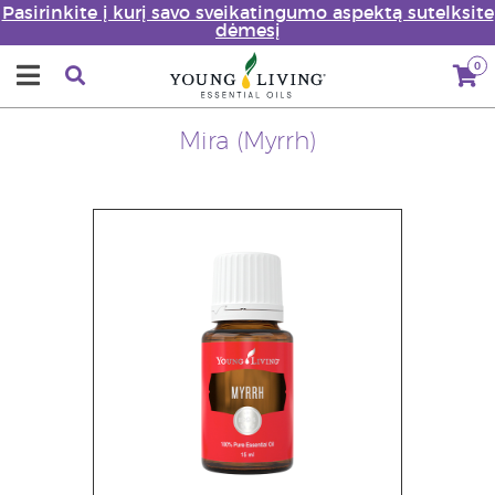
Pasirinkite į kurį savo sveikatingumo aspektą sutelksite
dėmesį
0
Mira (Myrrh)