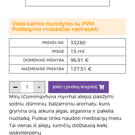
Visos kainos nurodytos su PVM.
Pristatymo mokesčiai neįtraukti.
33280
PREKĖS NR.
15 ml
PREKĖ
96,91 €
DIDMENINĖ PREKYBA
127,51 €
MAŽMENINĖ PREKYBA
Įdėti į prekių krepšelį
Mirų (
Commipihora myrrha
) aliejus pasižymi
sodriu, dūminiu, balzaminiu aromatu, kuris
grynina orą, atkuria jėgas, atgaivina ir pakelia
nuotaiką. Puikiai tinka naudoti meditacijų metu.
Tai vienas iš aliejų, turinčių didžiausią kiekį
seskviterpenų.