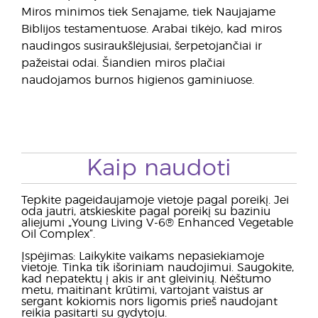
Miros minimos tiek Senajame, tiek Naujajame
Biblijos testamentuose. Arabai tikėjo, kad miros
naudingos susiraukšlėjusiai, šerpetojančiai ir
pažeistai odai. Šiandien miros plačiai
naudojamos burnos higienos gaminiuose.
Kaip naudoti
Tepkite pageidaujamoje vietoje pagal poreikį. Jei
oda jautri, atskieskite pagal poreikį su baziniu
aliejumi „Young Living V-6® Enhanced Vegetable
Oil Complex“.
Įspėjimas: Laikykite vaikams nepasiekiamoje
vietoje. Tinka tik išoriniam naudojimui. Saugokite,
kad nepatektų į akis ir ant gleivinių. Nėštumo
metu, maitinant krūtimi, vartojant vaistus ar
sergant kokiomis nors ligomis prieš naudojant
reikia pasitarti su gydytoju.