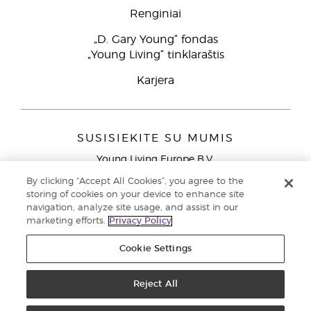
Renginiai
„D. Gary Young“ fondas
„Young Living“ tinklaraštis
Karjera
SUSISIEKITE SU MUMIS
Young Living Europe B.V.
Peizerweg 97
By clicking “Accept All Cookies”, you agree to the
9727 AJ Groningen
storing of cookies on your device to enhance site
Netherlands
navigation, analyze site usage, and assist in our
marketing efforts.
Privacy Policy
Klientų aptarnavimas (nemokami skambučiai iš laidinių
telefonų Lietuvoje)
80030914
Cookie Settings
Copyright © 2021 Young Living Essential Oils. Visos teisės saugomos. |
Privatumo politika
Reject All