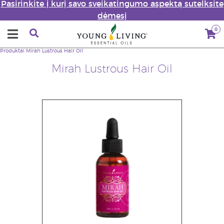
Pasirinkite į kurį savo sveikatingumo aspektą sutelksite
dėmesį
0
Produktai
Mirah Lustrous Hair Oil
Mirah Lustrous Hair Oil