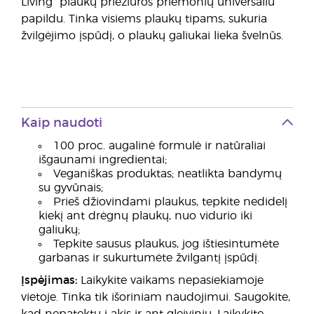
Living“ plaukų priežiūros priemonių universaliu
papildu. Tinka visiems plaukų tipams, sukuria
žvilgėjimo įspūdį, o plaukų galiukai lieka švelnūs.
Kaip naudoti
100 proc. augalinė formulė ir natūraliai
išgaunami ingredientai;
Veganiškas produktas; neatlikta bandymų
su gyvūnais;
Prieš džiovindami plaukus, tepkite nedidelį
kiekį ant drėgnų plaukų, nuo vidurio iki
galiukų;
Tepkite sausus plaukus, jog ištiesintumėte
garbanas ir sukurtumėte žvilgantį įspūdį.
Įspėjimas:
Laikykite vaikams nepasiekiamoje
vietoje. Tinka tik išoriniam naudojimui. Saugokite,