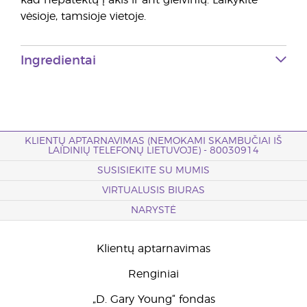
kad nepatektų į akis ir ant gleivinių. Laikykite
vėsioje, tamsioje vietoje.
Ingredientai
KLIENTŲ APTARNAVIMAS (NEMOKAMI SKAMBUČIAI IŠ
LAIDINIŲ TELEFONŲ LIETUVOJE) - 80030914
SUSISIEKITE SU MUMIS
VIRTUALUSIS BIURAS
NARYSTĖ
Klientų aptarnavimas
Renginiai
„D. Gary Young“ fondas