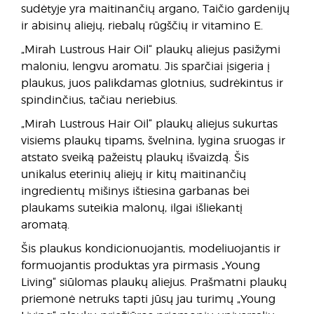
sudėtyje yra maitinančių argano, Taičio gardenijų
ir abisinų aliejų, riebalų rūgščių ir vitamino E.
„Mirah Lustrous Hair Oil“ plaukų aliejus pasižymi
maloniu, lengvu aromatu. Jis sparčiai įsigeria į
plaukus, juos palikdamas glotnius, sudrėkintus ir
spindinčius, tačiau neriebius.
„Mirah Lustrous Hair Oil“ plaukų aliejus sukurtas
visiems plaukų tipams, švelnina, lygina sruogas ir
atstato sveiką pažeistų plaukų išvaizdą. Šis
unikalus eterinių aliejų ir kitų maitinančių
ingredientų mišinys ištiesina garbanas bei
plaukams suteikia malonų, ilgai išliekantį
aromatą.
Šis plaukus kondicionuojantis, modeliuojantis ir
formuojantis produktas yra pirmasis „Young
Living“ siūlomas plaukų aliejus. Prašmatni plaukų
priemonė netruks tapti jūsų jau turimų „Young