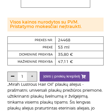
Visos kainos nurodytos su PVM.
Pristatymo mokesčiai neįtraukti.
24468
PREKĖS NR.
53 ml
PREKĖ
35,80 €
DIDMENINĖ PREKYBA
47,11 €
MAŽMENINĖ PREKYBA
Įdėti į prekių krepšelį
„Mirah Lustrous Hair Oil“ plaukų aliejus -
prašmatni, universali plaukų priežiūros priemonė,
užtikrinanti plaukų švelnumą ir žvilgėjimą,
tinkama visiems plaukų tipams. Šis lengvas
plaukų aliejus praturtintas eteriniais aliejais, jo