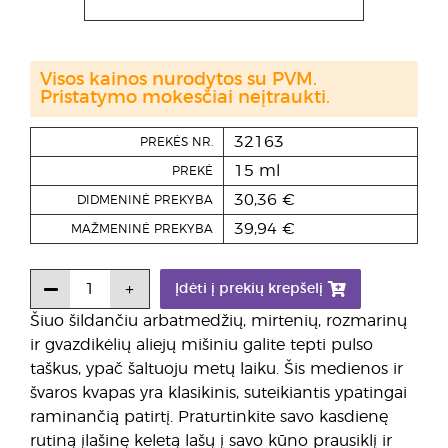
Visos kainos nurodytos su PVM.
Pristatymo mokesčiai neįtraukti.
32163
PREKĖS NR.
15 ml
PREKĖ
30,36 €
DIDMENINĖ PREKYBA
39,94 €
MAŽMENINĖ PREKYBA
Įdėti į prekių krepšelį
Šiuo šildančiu arbatmedžių, mirtenių, rozmarinų
ir gvazdikėlių aliejų mišiniu galite tepti pulso
taškus, ypač šaltuoju metų laiku. Šis medienos ir
švaros kvapas yra klasikinis, suteikiantis ypatingai
raminančią patirtį. Praturtinkite savo kasdienę
rutiną įlašinę keletą lašų į savo kūno prausiklį ir