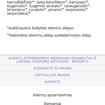
benzaldehido**, beta kariofileno**, kamparo**,
eugenolio**, Eugenilo acetato**, izoeugenolio**,
limoneno**, Linalolio**, pineno**, terpineolio**,
terpinoleno**.
*Aukščiausios kokybės eterinis aliejus.
**Natūralios eterinių aliejų sudedamosios dalys.
KLIENTŲ APTARNAVIMAS (NEMOKAMI SKAMBUČIAI IŠ
LAIDINIŲ TELEFONŲ LIETUVOJE) - 80030914
SUSISIEKITE SU MUMIS
VIRTUALUSIS BIURAS
NARYSTĖ
Klientų aptarnavimas
Renginiai