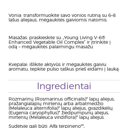
Vonia: transformuokite savo vonios rutiną su 6–8
lašus aliejaus, mėgaukitės gaiviomis natomis.
Masažas: praskieskite su „Young Living V-6®
Enhanced Vegetable Oil Complex“ ir įtrinkite į
odą – mėgaukitės palaimingu masažu.
Kvepalai: išlikite aktyvūs ir mėgaukitės gaiviu
aromatu, tepkite pulso taškus prieš eidami į lauką.
Ingredientai
Rozmarinų (Rosmarinus officinalis)* lapų aliejus,
pražangialapių mirtenių arba arbatmedžio
(Melaleuca alternifolia)* lapų aliejus, gvazdikėlių
(Eugenia caryophyllus)* žiedpumpurių aliejus,
mirtenių (Melaleuca viridiflora)* lapų aliejus.
Sudėtyje gali būti: Alfa terpineno**,