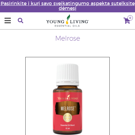
Pasirinkite į kurį savo sveikatingumo aspektą sutelksite
dėmesį
0
Melrose