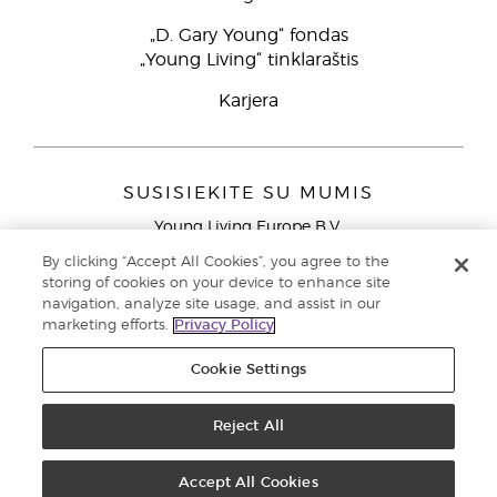
„D. Gary Young“ fondas
„Young Living“ tinklaraštis
Karjera
SUSISIEKITE SU MUMIS
Young Living Europe B.V.
Peizerweg 97
By clicking “Accept All Cookies”, you agree to the
9727 AJ Groningen
storing of cookies on your device to enhance site
Netherlands
navigation, analyze site usage, and assist in our
marketing efforts.
Privacy Policy
Klientų aptarnavimas (nemokami skambučiai iš laidinių
telefonų Lietuvoje)
80030914
Cookie Settings
Copyright © 2021 Young Living Essential Oils. Visos teisės saugomos. |
Privatumo politika
Reject All
Accept All Cookies