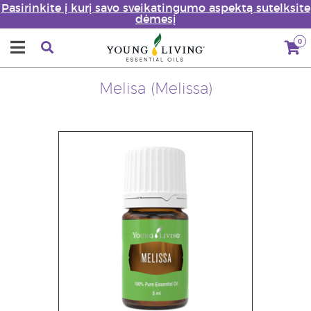
Pasirinkite į kurį savo sveikatingumo aspektą sutelksite
dėmesį
0
Melisa (Melissa)