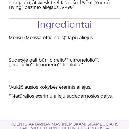
oda jautri, atskieskite 5 lašus su 15 ml „Young
Living“ bazinio aliejaus „V-6®“.
Ingredientai
Melisų (Melissa officinalis)* lapų aliejus.
Sudėtyje gali būti: citralio**, citronelolio**,
geraniolio**, limoneno**, linalolio**.
*Aukščiausios kokybės eterinis aliejus.
**Natūralios eterinių aliejų sudedamosios dalys.
KLIENTŲ APTARNAVIMAS (NEMOKAMI SKAMBUČIAI IŠ
LAIDINIŲ TELEFONŲ LIETUVOJE) - 80030914