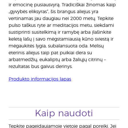
ir emocinę pusiausvyrą. Tradiciškai žinomas kaip
„gyvybės eliksyras“, šis brangus aliejus yra
vertinamas jau daugiau nei 2000 metų. Tepkite
pulso taškus ryte ar meditacijos metu, siekdami
sustiprinti susitelkimą ir ramybę arba įlašinkite
keletą lašų į savo mėgstamiausią kūno sviestą ir
mėgaukitės lygia, subalansuota oda. Melisų
eterinis aliejus taip pat puikiai dera su
arbatmedžių, eukaliptų arba žaliųjų citrinų –
rezultatas bus gaivus derinys.
Produkto informacijos lapas
Kaip naudoti
Tepkite pageidaujamoje vietoje pagal poreikį. Jei