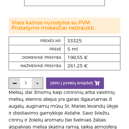
Visos kainos nurodytos su PVM.
Pristatymo mokesčiai neįtraukti.
33325
PREKĖS NR.
5 ml
PREKĖ
198,55 €
DIDMENINĖ PREKYBA
261,25 €
MAŽMENINĖ PREKYBA
Įdėti į prekių krepšelį
Melisų, dar žinomų kaip citrininių arba vaistinių
melisų, eterinis aliejus yra garais išgaunamas iš
augalų, auginamų mūsų St. Maries levandų ūkyje
ir distiliavimo gamykloje Aidahe. Savo šviežiu,
citrinų ir žolelių aromatu bei švelniais žaliais
atspalviais melisa skatina ramią, taikią atmosferą