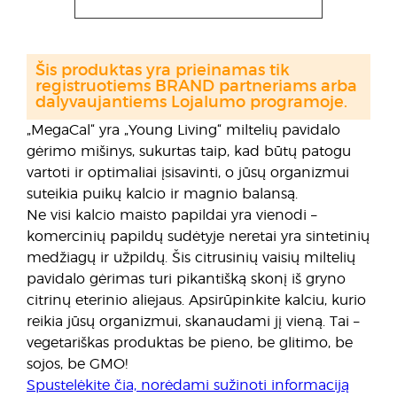
Šis produktas yra prieinamas tik
registruotiems BRAND partneriams arba
dalyvaujantiems Lojalumo programoje.
„MegaCal“ yra „Young Living“ miltelių pavidalo
gėrimo mišinys, sukurtas taip, kad būtų patogu
vartoti ir optimaliai įsisavinti, o jūsų organizmui
suteikia puikų kalcio ir magnio balansą.
Ne visi kalcio maisto papildai yra vienodi –
komercinių papildų sudėtyje neretai yra sintetinių
medžiagų ir užpildų. Šis citrusinių vaisių miltelių
pavidalo gėrimas turi pikantišką skonį iš gryno
citrinų eterinio aliejaus. Apsirūpinkite kalciu, kurio
reikia jūsų organizmui, skanaudami jį vieną. Tai –
vegetariškas produktas be pieno, be glitimo, be
sojos, be GMO!
Spustelėkite čia, norėdami sužinoti informaciją