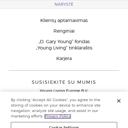
NARYSTĖ
Klientų aptarnavimas
Renginiai
„D. Gary Young“ fondas
„Young Living“ tinklaraštis
Karjera
SUSISIEKITE SU MUMIS
Young Living Europe B.V.
Peizerweg 97
By clicking “Accept All Cookies”, you agree to the
9727 AJ Groningen
storing of cookies on your device to enhance site
Netherlands
navigation, analyze site usage, and assist in our
marketing efforts.
Privacy Policy
Klientų aptarnavimas (nemokami skambučiai iš laidinių
telefonų Lietuvoje)
80030914
Cookie Settings