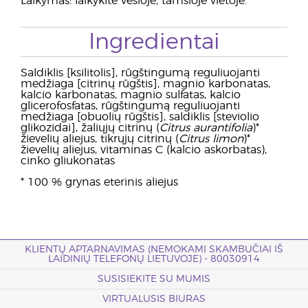
Laikymas: laikykite vėsioje, tamsioje vietoje.
Ingredientai
Saldiklis [ksilitolis], rūgštingumą reguliuojanti
medžiaga [citrinų rūgštis], magnio karbonatas,
kalcio karbonatas, magnio sulfatas, kalcio
glicerofosfatas, rūgštingumą reguliuojanti
medžiaga [obuolių rūgštis], saldiklis [steviolio
glikozidai], žaliųjų citrinų (
Citrus aurantifolia
)*
žievelių aliejus, tikrųjų citrinų (
Citrus limon
)*
žievelių aliejus, vitaminas C (kalcio askorbatas),
cinko gliukonatas
* 100 % grynas eterinis aliejus
KLIENTŲ APTARNAVIMAS (NEMOKAMI SKAMBUČIAI IŠ
LAIDINIŲ TELEFONŲ LIETUVOJE) - 80030914
SUSISIEKITE SU MUMIS
VIRTUALUSIS BIURAS