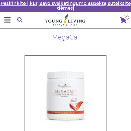
Pasirinkite į kurį savo sveikatingumo aspektą sutelksite
dėmesį
0
MegaCal