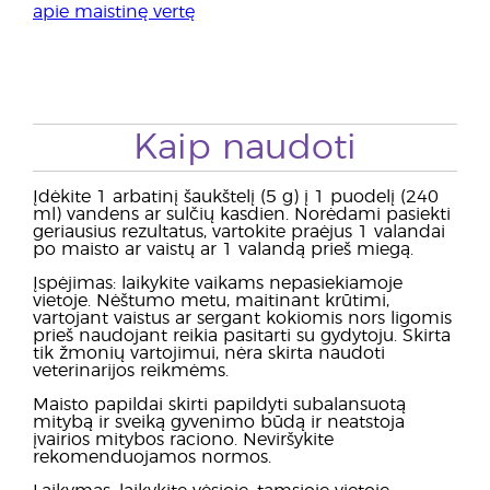
apie maistinę vertę
Kaip naudoti
Įdėkite 1 arbatinį šaukštelį (5 g) į 1 puodelį (240
ml) vandens ar sulčių kasdien. Norėdami pasiekti
geriausius rezultatus, vartokite praėjus 1 valandai
po maisto ar vaistų ar 1 valandą prieš miegą.
Įspėjimas: laikykite vaikams nepasiekiamoje
vietoje. Nėštumo metu, maitinant krūtimi,
vartojant vaistus ar sergant kokiomis nors ligomis
prieš naudojant reikia pasitarti su gydytoju. Skirta
tik žmonių vartojimui, nėra skirta naudoti
veterinarijos reikmėms.
Maisto papildai skirti papildyti subalansuotą
mitybą ir sveiką gyvenimo būdą ir neatstoja
įvairios mitybos raciono. Neviršykite
rekomenduojamos normos.