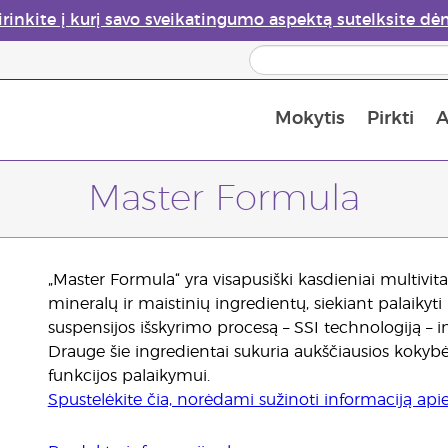
irinkite į kurį savo sveikatingumo aspektą sutelksite dė
Mokytis
Pirkti
A
Apie eterinių aliejų garintuvus
Paskutinė galimybė įsi
Master Formula
„Master Formula“ yra visapusiški kasdieniai multivi
mineralų ir maistinių ingredientų, siekiant palaikyt
suspensijos išskyrimo procesą – SSI technologiją – i
Drauge šie ingredientai sukuria aukščiausios kokyb
funkcijos palaikymui.
Spustelėkite čia, norėdami sužinoti informaciją api