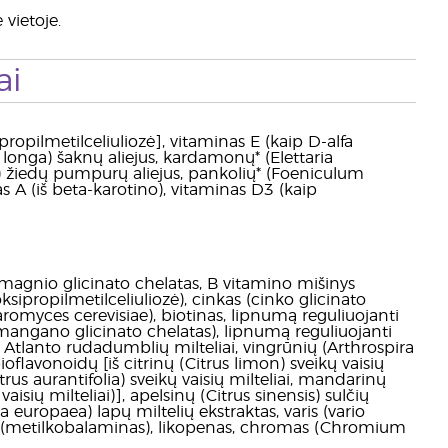
 vietoje.
ai
propilmetilceliuliozė], vitaminas E (kaip D-alfa
longa) šaknų aliejus, kardamonų* (Elettaria
) žiedų pumpurų aliejus, pankolių* (Foeniculum
nas A (iš beta-karotino), vitaminas D3 (kaip
 magnio glicinato chelatas, B vitamino mišinys
oksipropilmetilceliuliozė), cinkas (cinko glicinato
haromyces cerevisiae), biotinas, lipnumą reguliuojanti
mangano glicinato chelatas), lipnumą reguliuojanti
, Atlanto rudadumblių milteliai, vingrūnių (Arthrospira
oflavonoidų [iš citrinų (Citrus limon) sveikų vaisių
Citrus aurantifolia) sveikų vaisių milteliai, mandarinų
vaisių milteliai)], apelsinų (Citrus sinensis) sulčių
a europaea) lapų miltelių ekstraktas, varis (vario
 B12 (metilkobalaminas), likopenas, chromas (Chromium