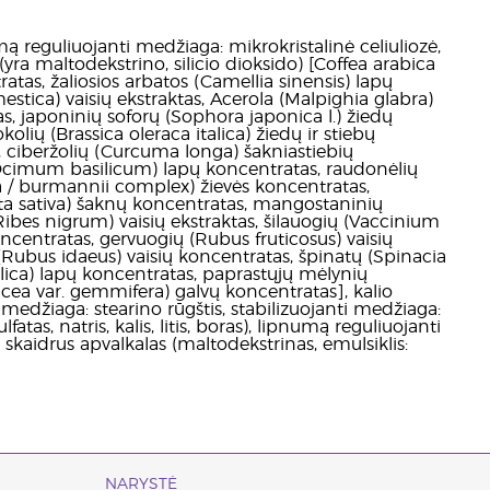
ą reguliuojanti medžiaga: mikrokristalinė celiuliozė,
s (yra maltodekstrino, silicio dioksido) [Coffea arabica
ratas, žaliosios arbatos (Camellia sinensis) lapų
tica) vaisių ekstraktas, Acerola (Malpighia glabra)
as, japoninių soforų (Sophora japonica l.) žiedų
ių (Brassica oleraca italica) žiedų ir stiebų
 ciberžolių (Curcuma longa) šakniastiebių
 (Ocimum basilicum) lapų koncentratas, raudonėlių
/ burmannii complex) žievės koncentratas,
a sativa) šaknų koncentratas, mangostaninių
ibes nigrum) vaisių ekstraktas, šilauogių (Vaccinium
oncentratas, gervuogių (Rubus fruticosus) vaisių
(Rubus idaeus) vaisių koncentratas, špinatų (Spinacia
llica) lapų koncentratas, paprastųjų mėlynių
racea var. gemmifera) galvų koncentratas], kalio
 medžiaga: stearino rūgštis, stabilizuojanti medžiaga:
as, natris, kalis, litis, boras), lipnumą reguliuojanti
, skaidrus apvalkalas (maltodekstrinas, emulsiklis:
NARYSTĖ