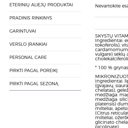
ETERINIŲ ALIEJŲ PRODUKTAI
Nevartokite esa
PRADINIS RINKINYS
GARINTUVAI
SKYSTŲ VITA
Ingredientai: e
VERSLO ĮRANKIAI
tokoferolis), 
cardamomum) va
vulgare) sėklų 
PERSONAL CARE
cholekalciferoli
* 100 % grynas 
PIRKTI PAGAL POREIKĮ
MIKRONIZUOT
Ingredientai: 
PIRKTI PAGAL SEZONĄ
(gvajavų, siaur
chelatas), gele
medžiaga: magn
medžiaga: silic
platensis) dumb
milteliai, apels
(Citrus reticula
milteliai, ožer
glicinato chela
picolinate).