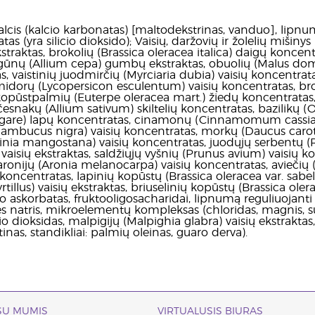
alcis (kalcio karbonatas) [maltodekstrinas, vanduo], lipnum
tas (yra silicio dioksido); Vaisių, daržovių ir žolelių mišiny
kstraktas, brokolių (Brassica oleracea italica) daigų koncent
ogūnų (Allium cepa) gumbų ekstraktas, obuolių (Malus domes
as, vaistinių juodmirčių (Myrciaria dubia) vaisių koncentrat
idorų (Lycopersicon esculentum) vaisių koncentratas, brokol
kopūstpalmių (Euterpe oleracea mart.) žiedų koncentratas,
česnakų (Allium sativum) skiltelių koncentratas, bazilikų
gare) lapų koncentratas, cinamonų (Cinnamomum cassia 
ambucus nigra) vaisių koncentratas, morkų (Daucus carot
cinia mangostana) vaisių koncentratas, juodųjų serbentų (R
vaisių ekstraktas, saldžiųjų vyšnių (Prunus avium) vaisių k
aronijų (Aronia melanocarpa) vaisių koncentratas, aviečių 
koncentratas, lapinių kopūstų (Brassica oleracea var. sabe
illus) vaisių ekstraktas, briuselinių kopūstų (Brassica ole
io askorbatas, fruktooligosacharidai, lipnumą reguliuojanti
 natris, mikroelementų kompleksas (chloridas, magnis, sulfat
io dioksidas, malpigijų (Malpighia glabra) vaisių ekstraktas
tinas, standikliai: palmių oleinas, guaro derva).
 SU MUMIS
VIRTUALUSIS BIURAS