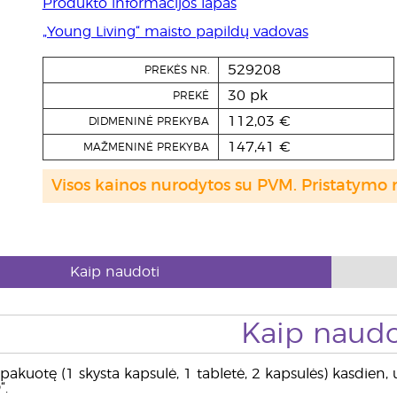
Produkto informacijos lapas
„Young Living“ maisto papildų vadovas
529208
PREKĖS NR.
30 pk
PREKĖ
112,03 €
DIDMENINĖ PREKYBA
147,41 €
MAŽMENINĖ PREKYBA
Visos kainos nurodytos su PVM. Pristatymo 
Kaip naudoti
Kaip naudo
 pakuotę (1 skysta kapsulė, 1 tabletė, 2 kapsulės) kasdie
“.