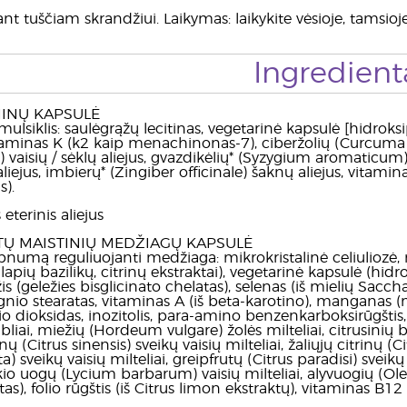
nt tuščiam skrandžiui. Laikymas: laikykite vėsioje, tamsioje
Ingredient
MINŲ KAPSULĖ
mulsiklis: saulėgrąžų lecitinas, vegetarinė kapsulė [hidroksi
vitaminas K (k2 kaip menachinonas-7), ciberžolių (Curcuma 
isių / sėklų aliejus, gvazdikėlių* (Syzygium aromaticum
aliejus, imbierų* (Zingiber officinale) šaknų aliejus, vitami
s).
eterinis aliejus
Ų MAISTINIŲ MEDŽIAGŲ KAPSULĖ
lipnumą reguliuojanti medžiaga: mikrokristalinė celiuliozė,
alapių bazilikų, citrinų ekstraktai), vegetarinė kapsulė (hidr
žis (geležies bisglicinato chelatas), selenas (iš mielių Sacc
io stearatas, vitaminas A (iš beta-karotino), manganas (
io dioksidas, inozitolis, para-amino benzenkarboksirūgštis
liai, miežių (Hordeum vulgare) žolės milteliai, citrusinių bi
inų (Citrus sinensis) sveikų vaisių milteliai, žaliųjų citrinų (
ta) sveikų vaisių milteliai, greipfrutų (Citrus paradisi) sveikų 
škio uogų (Lycium barbarum) vaisių milteliai, alyvuogių (Ole
tas), folio rūgštis (iš Citrus limon ekstraktų), vitaminas