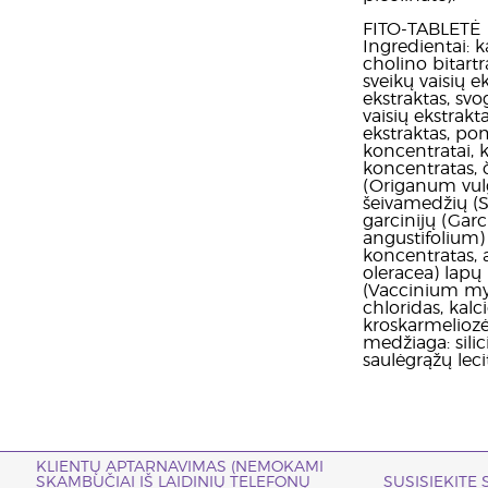
FITO-TABLETĖ
Ingredientai: k
cholino bitartra
sveikų vaisių e
ekstraktas, sv
vaisių ekstrakt
ekstraktas, pom
koncentratai, 
koncentratas, 
(Origanum vul
šeivamedžių (S
garcinijų (Gar
angustifolium) 
koncentratas, 
oleracea) lapų 
(Vaccinium myrt
chloridas, kalc
kroskarmeliozės
medžiaga: silic
saulėgrąžų leci
KLIENTŲ APTARNAVIMAS (NEMOKAMI
SKAMBUČIAI IŠ LAIDINIŲ TELEFONŲ
SUSISIEKITE