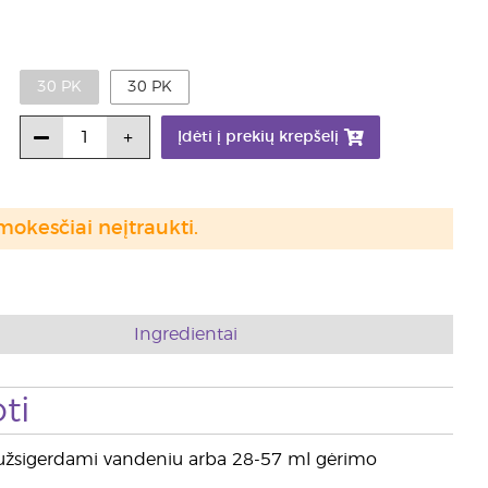
30 PK
30 PK
Įdėti į prekių krepšelį
mokesčiai neįtraukti.
Ingredientai
ti
n, užsigerdami vandeniu arba 28-57 ml gėrimo