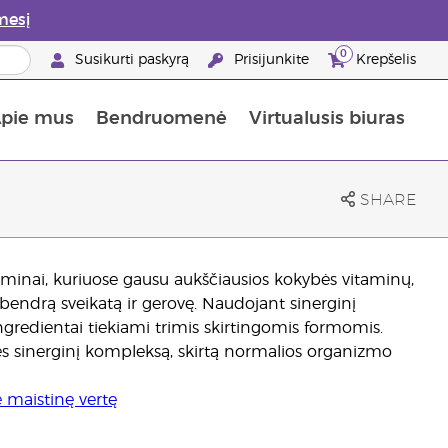
mesį
0
Susikurti paskyrą
Prisijunkite
Krepšelis
pie mus
Bendruomenė
Virtualusis biuras
gyti: 50% nuolaida odos priežiūros produktams
Informacija apie maistines medžiagas
„Young Living“ maisto papildų vadovas
Kaip naudoti eterinius aliejus
„Young Living“ narystės privalumai
SHARE
taminai, kuriuose gausu aukščiausios kokybės vitaminų,
i bendrą sveikatą ir gerovę. Naudojant sinerginį
ngredientai tiekiami trimis skirtingomis formomis.
ės sinerginį kompleksą, skirtą normalios organizmo
e maistinę vertę