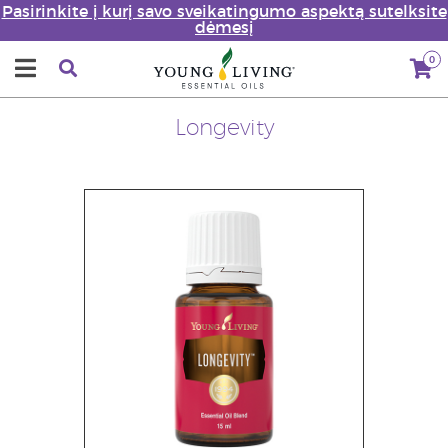
Pasirinkite į kurį savo sveikatingumo aspektą sutelksite
dėmesį
0
Longevity