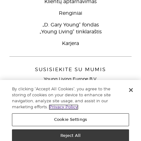
Klientų aptarnavimas
Renginiai
„D. Gary Young“ fondas
„Young Living“ tinklaraštis
Karjera
SUSISIEKITE SU MUMIS
Young Living Europe B.V.
Peizerweg 97
By clicking “Accept All Cookies”, you agree to the
9727 AJ Groningen
storing of cookies on your device to enhance site
Netherlands
navigation, analyze site usage, and assist in our
marketing efforts.
Privacy Policy
Klientų aptarnavimas (nemokami skambučiai iš laidinių
telefonų Lietuvoje)
80030914
Cookie Settings
Copyright © 2021 Young Living Essential Oils. Visos teisės saugomos. |
Privatumo politika
Reject All