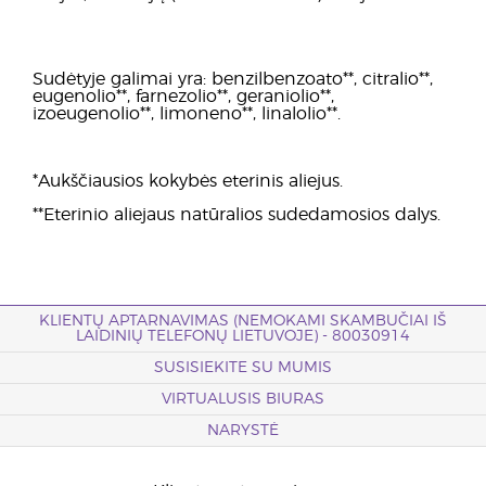
Sudėtyje galimai yra: benzilbenzoato**, citralio**,
eugenolio**, farnezolio**, geraniolio**,
izoeugenolio**, limoneno**, linalolio**.
*Aukščiausios kokybės eterinis aliejus.
**Eterinio aliejaus natūralios sudedamosios dalys.
KLIENTŲ APTARNAVIMAS (NEMOKAMI SKAMBUČIAI IŠ
LAIDINIŲ TELEFONŲ LIETUVOJE) - 80030914
SUSISIEKITE SU MUMIS
VIRTUALUSIS BIURAS
NARYSTĖ