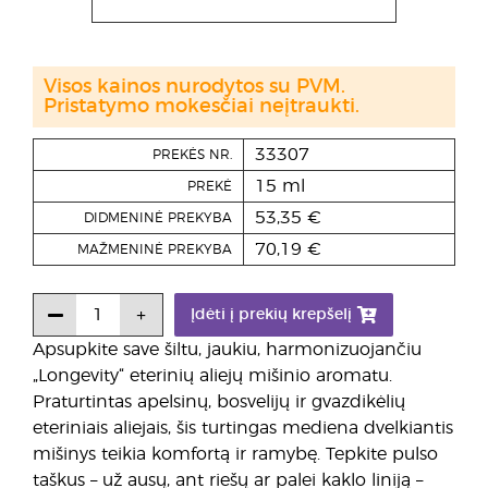
Visos kainos nurodytos su PVM.
Pristatymo mokesčiai neįtraukti.
33307
PREKĖS NR.
15 ml
PREKĖ
53,35 €
DIDMENINĖ PREKYBA
70,19 €
MAŽMENINĖ PREKYBA
Įdėti į prekių krepšelį
Apsupkite save šiltu, jaukiu, harmonizuojančiu
„Longevity“ eterinių aliejų mišinio aromatu.
Praturtintas apelsinų, bosvelijų ir gvazdikėlių
eteriniais aliejais, šis turtingas mediena dvelkiantis
mišinys teikia komfortą ir ramybę. Tepkite pulso
taškus – už ausų, ant riešų ar palei kaklo liniją –