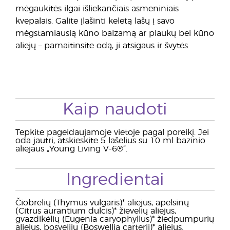
mėgaukitės ilgai išliekančiais asmeniniais
kvepalais. Galite įlašinti keletą lašų į savo
mėgstamiausią kūno balzamą ar plaukų bei kūno
aliejų – pamaitinsite odą, ji atsigaus ir švytės.
Kaip naudoti
Tepkite pageidaujamoje vietoje pagal poreikį. Jei
oda jautri, atskieskite 5 lašelius su 10 ml bazinio
aliejaus „Young Living V-6®“.
Ingredientai
Čiobrelių (Thymus vulgaris)* aliejus, apelsinų
(Citrus aurantium dulcis)* žievelių aliejus,
gvazdikėlių (Eugenia caryophyllus)* žiedpumpurių
aliejus, bosvelijų (Boswellia carterii)* aliejus.