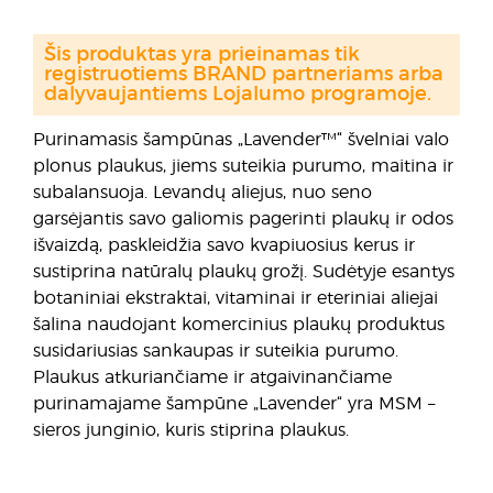
Šis produktas yra prieinamas tik
registruotiems BRAND partneriams arba
dalyvaujantiems Lojalumo programoje.
Purinamasis šampūnas „Lavender™“ švelniai valo
plonus plaukus, jiems suteikia purumo, maitina ir
subalansuoja. Levandų aliejus, nuo seno
garsėjantis savo galiomis pagerinti plaukų ir odos
išvaizdą, paskleidžia savo kvapiuosius kerus ir
sustiprina natūralų plaukų grožį. Sudėtyje esantys
botaniniai ekstraktai, vitaminai ir eteriniai aliejai
šalina naudojant komercinius plaukų produktus
susidariusias sankaupas ir suteikia purumo.
Plaukus atkuriančiame ir atgaivinančiame
purinamajame šampūne „Lavender“ yra MSM –
sieros junginio, kuris stiprina plaukus.