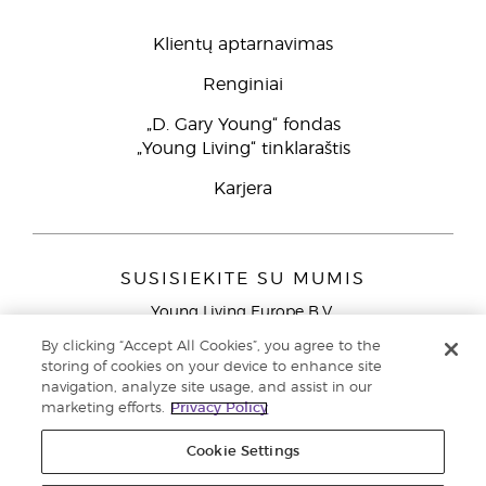
Klientų aptarnavimas
Renginiai
„D. Gary Young“ fondas
„Young Living“ tinklaraštis
Karjera
SUSISIEKITE SU MUMIS
Young Living Europe B.V.
Peizerweg 97
By clicking “Accept All Cookies”, you agree to the
9727 AJ Groningen
storing of cookies on your device to enhance site
Netherlands
navigation, analyze site usage, and assist in our
marketing efforts.
Privacy Policy
Klientų aptarnavimas (nemokami skambučiai iš laidinių
telefonų Lietuvoje)
80030914
Cookie Settings