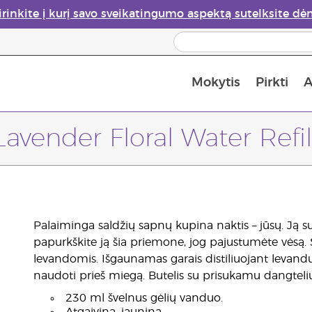
irinkite į kurį savo sveikatingumo aspektą sutelksite dė
Mokytis
Pirkti
A
Apie eterinių aliejų garintuvus
Paskutinė galimybė įsi
Lavender Floral Water Refil
Palaiminga saldžių sapnų kupina naktis – jūsų. Ją s
papurkškite ją šia priemone, jog pajustumėte vėsą.
levandomis. Išgaunamas garais distiliuojant levandų
naudoti prieš miegą. Butelis su prisukamu dangteli
230 ml švelnus gėlių vanduo.