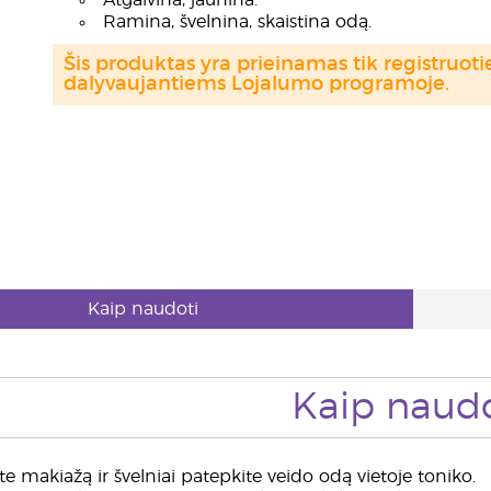
Atgaivina, jaunina.
Ramina, švelnina, skaistina odą.
Šis produktas yra prieinamas tik registru
dalyvaujantiems Lojalumo programoje.
Kaip naudoti
Kaip naudo
te makiažą ir švelniai patepkite veido odą vietoje toniko.