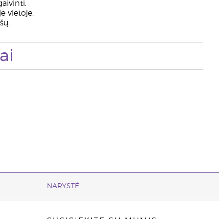
aivinti.
e vietoje.
šų.
ai
NARYSTĖ