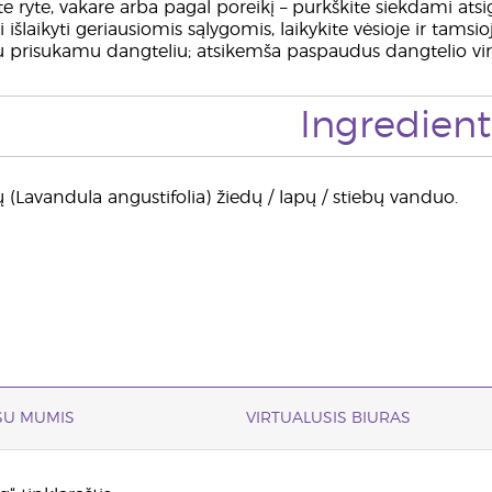
 ryte, vakare arba pagal poreikį – purkškite siekdami atsig
išlaikyti geriausiomis sąlygomis, laikykite vėsioje ir tamsioj
su prisukamu dangteliu; atsikemša paspaudus dangtelio vir
Ingredient
 (Lavandula angustifolia) žiedų / lapų / stiebų vanduo.
 SU MUMIS
VIRTUALUSIS BIURAS