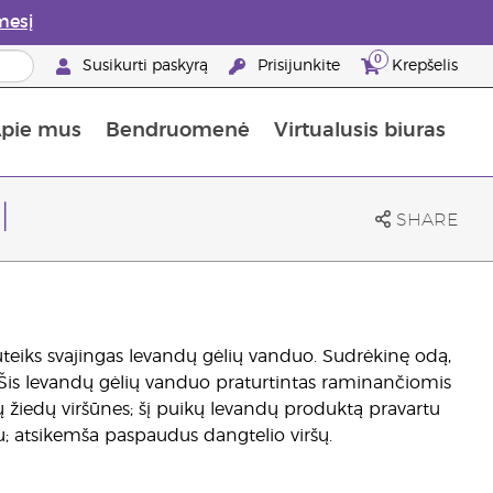
mesį
0
Susikurti paskyrą
Prisijunkite
Krepšelis
pie mus
Bendruomenė
Virtualusis biuras
gyti: 50% nuolaida odos priežiūros produktams
Informacija apie maistines medžiagas
„Young Living“ maisto papildų vadovas
Kaip naudoti eterinius aliejus
„Young Living“ narystės privalumai
l
SHARE
uteiks svajingas levandų gėlių vanduo. Sudrėkinę odą,
 Šis levandų gėlių vanduo praturtintas raminančiomis
 žiedų viršūnes; šį puikų levandų produktą pravartu
u; atsikemša paspaudus dangtelio viršų.