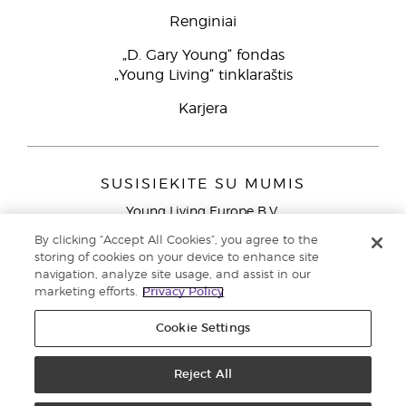
Renginiai
„D. Gary Young“ fondas
„Young Living“ tinklaraštis
Karjera
SUSISIEKITE SU MUMIS
Young Living Europe B.V.
Peizerweg 97
By clicking “Accept All Cookies”, you agree to the
9727 AJ Groningen
storing of cookies on your device to enhance site
Netherlands
navigation, analyze site usage, and assist in our
marketing efforts.
Privacy Policy
Klientų aptarnavimas (nemokami skambučiai iš laidinių
telefonų Lietuvoje)
80030914
Cookie Settings
Copyright © 2021 Young Living Essential Oils. Visos teisės saugomos. |
Reject All
Privatumo politika