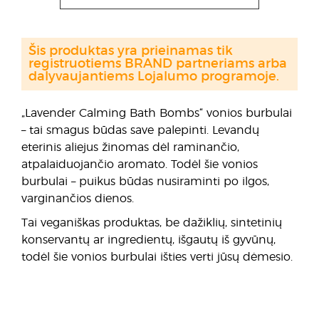
Šis produktas yra prieinamas tik
registruotiems BRAND partneriams arba
dalyvaujantiems Lojalumo programoje.
„Lavender Calming Bath Bombs“ vonios burbulai
– tai smagus būdas save palepinti. Levandų
eterinis aliejus žinomas dėl raminančio,
atpalaiduojančio aromato. Todėl šie vonios
burbulai – puikus būdas nusiraminti po ilgos,
varginančios dienos.
Tai veganiškas produktas, be dažiklių, sintetinių
konservantų ar ingredientų, išgautų iš gyvūnų,
todėl šie vonios burbulai išties verti jūsų dėmesio.