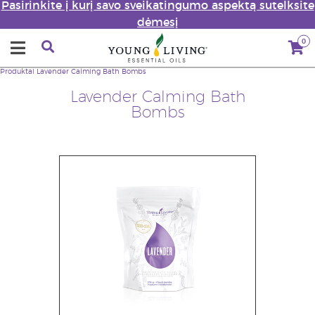
Pasirinkite į kurį savo sveikatingumo aspektą sutelksite
dėmesį
0
Produktai
Lavender Calming Bath Bombs
Lavender Calming Bath
Bombs