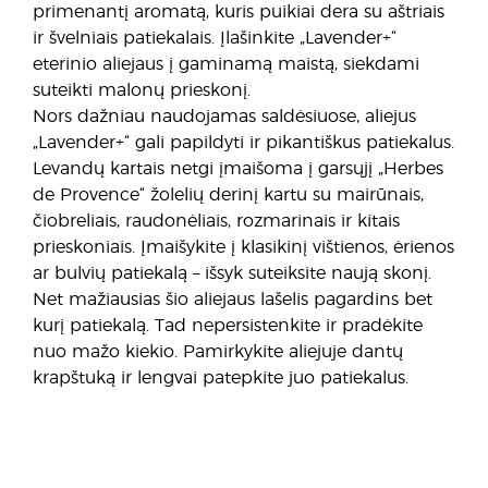
primenantį aromatą, kuris puikiai dera su aštriais
ir švelniais patiekalais. Įlašinkite „Lavender+“
eterinio aliejaus į gaminamą maistą, siekdami
suteikti malonų prieskonį.
Nors dažniau naudojamas saldėsiuose, aliejus
„Lavender+“ gali papildyti ir pikantiškus patiekalus.
Levandų kartais netgi įmaišoma į garsųjį „Herbes
de Provence“ žolelių derinį kartu su mairūnais,
čiobreliais, raudonėliais, rozmarinais ir kitais
prieskoniais. Įmaišykite į klasikinį vištienos, ėrienos
ar bulvių patiekalą – išsyk suteiksite naują skonį.
Net mažiausias šio aliejaus lašelis pagardins bet
kurį patiekalą. Tad nepersistenkite ir pradėkite
nuo mažo kiekio. Pamirkykite aliejuje dantų
krapštuką ir lengvai patepkite juo patiekalus.