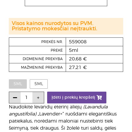
Visos kainos nurodytos su PVM.
Pristatymo mokesčiai neįtraukti.
559008
PREKĖS NR.
5ml
PREKĖ
20,68 €
DIDMENINĖ PREKYBA
27,21 €
MAŽMENINĖ PREKYBA
5ML
5ML
Įdėti į prekių krepšelį
Naudokite levandų eterinį aliejų
(Lavandula
angustifolia)
„Lavender+“ ruošdami elegantiškus
patiekalus, norėdami maloniai nustebinti tiek
šeimyną, tiek draugus. Ši žolelė turi saldų, gėles