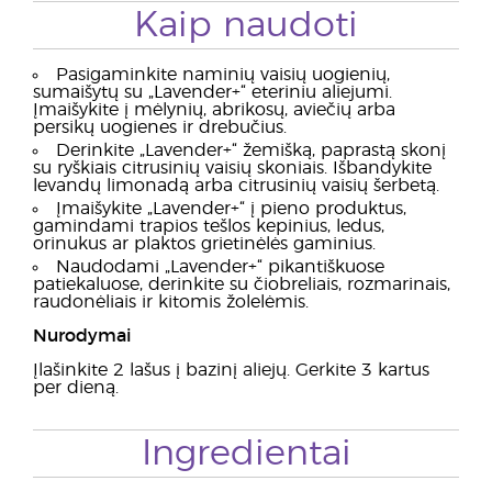
Kaip naudoti
Pasigaminkite naminių vaisių uogienių,
sumaišytų su „Lavender+“ eteriniu aliejumi.
Įmaišykite į mėlynių, abrikosų, aviečių arba
persikų uogienes ir drebučius.
Derinkite „Lavender+“ žemišką, paprastą skonį
su ryškiais citrusinių vaisių skoniais. Išbandykite
levandų limonadą arba citrusinių vaisių šerbetą.
Įmaišykite „Lavender+“ į pieno produktus,
gamindami trapios tešlos kepinius, ledus,
orinukus ar plaktos grietinėlės gaminius.
Naudodami „Lavender+“ pikantiškuose
patiekaluose, derinkite su čiobreliais, rozmarinais,
raudonėliais ir kitomis žolelėmis.
Nurodymai
Įlašinkite 2 lašus į bazinį aliejų. Gerkite 3 kartus
per dieną.
Ingredientai