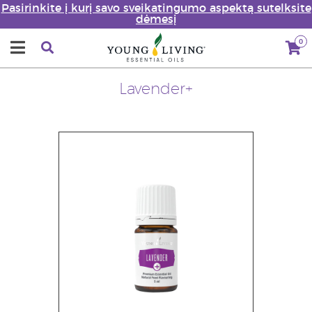
Pasirinkite į kurį savo sveikatingumo aspektą sutelksite
dėmesį
0
Lavender+