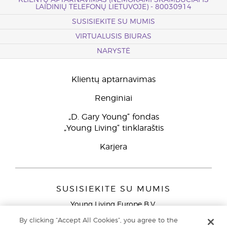
KLIENTŲ APTARNAVIMAS (NEMOKAMI SKAMBUČIAI IŠ
LAIDINIŲ TELEFONŲ LIETUVOJE) - 80030914
SUSISIEKITE SU MUMIS
VIRTUALUSIS BIURAS
NARYSTĖ
Klientų aptarnavimas
Renginiai
„D. Gary Young“ fondas
„Young Living“ tinklaraštis
Karjera
SUSISIEKITE SU MUMIS
Young Living Europe B.V.
Peizerweg 97
By clicking “Accept All Cookies”, you agree to the
9727 AJ Groningen