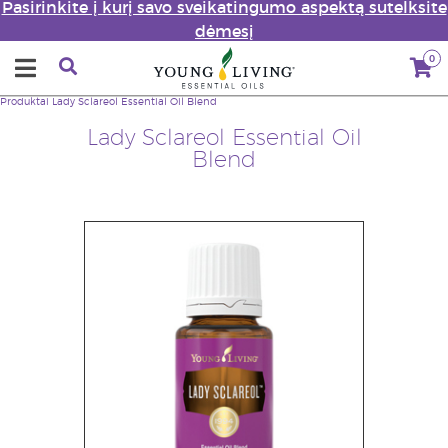
Pasirinkite į kurį savo sveikatingumo aspektą sutelksite
dėmesį
0
Produktai
Lady Sclareol Essential Oil Blend
Lady Sclareol Essential Oil
Blend