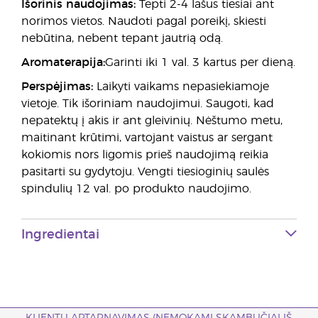
Išorinis naudojimas:
Tepti 2-4 lašus tiesiai ant
norimos vietos. Naudoti pagal poreikį, skiesti
nebūtina, nebent tepant jautrią odą.
Aromaterapija:
Garinti iki 1 val. 3 kartus per dieną.
Perspėjimas:
Laikyti vaikams nepasiekiamoje
vietoje. Tik išoriniam naudojimui. Saugoti, kad
nepatektų į akis ir ant gleivinių. Nėštumo metu,
maitinant krūtimi, vartojant vaistus ar sergant
kokiomis nors ligomis prieš naudojimą reikia
pasitarti su gydytoju. Vengti tiesioginių saulės
spindulių 12 val. po produkto naudojimo.
Ingredientai