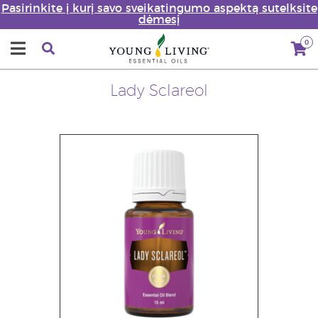
Pasirinkite į kurį savo sveikatingumo aspektą sutelksite
dėmesį
0
Lady Sclareol