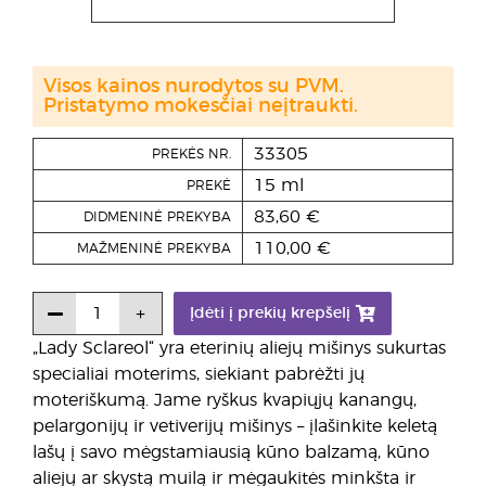
Visos kainos nurodytos su PVM.
Pristatymo mokesčiai neįtraukti.
33305
PREKĖS NR.
15 ml
PREKĖ
83,60 €
DIDMENINĖ PREKYBA
110,00 €
MAŽMENINĖ PREKYBA
Įdėti į prekių krepšelį
„Lady Sclareol“ yra eterinių aliejų mišinys sukurtas
specialiai moterims, siekiant pabrėžti jų
moteriškumą. Jame ryškus kvapiųjų kanangų,
pelargonijų ir vetiverijų mišinys – įlašinkite keletą
lašų į savo mėgstamiausią kūno balzamą, kūno
aliejų ar skystą muilą ir mėgaukitės minkšta ir