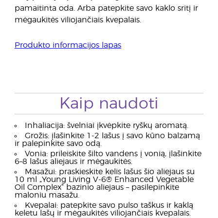
pamaitinta oda. Arba patepkite savo kaklo sritį ir
mėgaukitės viliojančiais kvepalais.
Produkto informacijos lapas
Kaip naudoti
Inhaliacija: švelniai įkvėpkite ryškų aromatą.
Grožis: įlašinkite 1-2 lašus į savo kūno balzamą
ir palepinkite savo odą.
Vonia: prileiskite šilto vandens į vonią, įlašinkite
6–8 lašus aliejaus ir mėgaukitės.
Masažui: praskieskite kelis lašus šio aliejaus su
10 ml „Young Living V-6® Enhanced Vegetable
Oil Complex“ bazinio aliejaus – pasilepinkite
maloniu masažu.
Kvepalai: patepkite savo pulso taškus ir kaklą
keletu lašų ir mėgaukitės viliojančiais kvepalais.