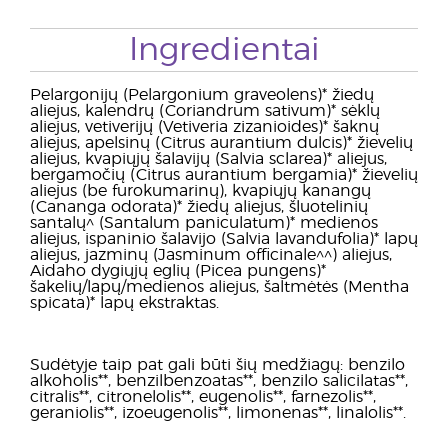
Ingredientai
Pelargonijų (Pelargonium graveolens)* žiedų
aliejus, kalendrų (Coriandrum sativum)* sėklų
aliejus, vetiverijų (Vetiveria zizanioides)* šaknų
aliejus, apelsinų (Citrus aurantium dulcis)* žievelių
aliejus, kvapiųjų šalavijų (Salvia sclarea)* aliejus,
bergamočių (Citrus aurantium bergamia)* žievelių
aliejus (be furokumarinų), kvapiųjų kanangų
(Cananga odorata)* žiedų aliejus, šluotelinių
santalų^ (Santalum paniculatum)* medienos
aliejus, ispaninio šalavijo (Salvia lavandufolia)* lapų
aliejus, jazminų (Jasminum officinale^^) aliejus,
Aidaho dygiųjų eglių (Picea pungens)*
šakelių/lapų/medienos aliejus, šaltmėtės (Mentha
spicata)* lapų ekstraktas.
Sudėtyje taip pat gali būti šių medžiagų: benzilo
alkoholis**, benzilbenzoatas**, benzilo salicilatas**,
citralis**, citronelolis**, eugenolis**, farnezolis**,
geraniolis**, izoeugenolis**, limonenas**, linalolis**.