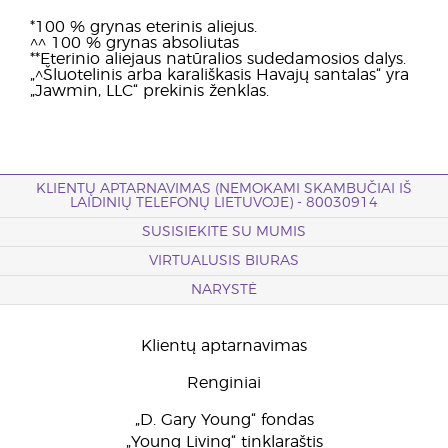
*100 % grynas eterinis aliejus.
^^ 100 % grynas absoliutas
**Eterinio aliejaus natūralios sudedamosios dalys.
„^Šluotelinis arba karališkasis Havajų santalas“ yra
„Jawmin, LLC“ prekinis ženklas.
KLIENTŲ APTARNAVIMAS (NEMOKAMI SKAMBUČIAI IŠ
LAIDINIŲ TELEFONŲ LIETUVOJE) - 80030914
SUSISIEKITE SU MUMIS
VIRTUALUSIS BIURAS
NARYSTĖ
Klientų aptarnavimas
Renginiai
„D. Gary Young“ fondas
„Young Living“ tinklaraštis