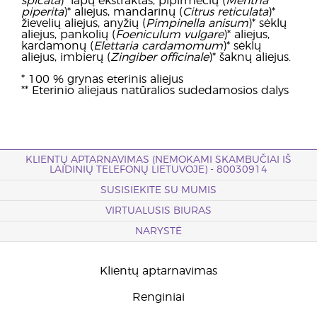
spicata
)* lapų ekstraktas, pipirmėčių (
Mentha
piperita
)* aliejus, mandarinų (
Citrus reticulata
)*
žievelių aliejus, anyžių (
Pimpinella anisum
)* sėklų
aliejus, pankolių (
Foeniculum vulgare
)* aliejus,
kardamonų (
Elettaria cardamomum
)* sėklų
aliejus, imbierų (
Zingiber officinale
)* šaknų aliejus.
* 100 % grynas eterinis aliejus
** Eterinio aliejaus natūralios sudedamosios dalys
KLIENTŲ APTARNAVIMAS (NEMOKAMI SKAMBUČIAI IŠ
LAIDINIŲ TELEFONŲ LIETUVOJE) - 80030914
SUSISIEKITE SU MUMIS
VIRTUALUSIS BIURAS
NARYSTĖ
Klientų aptarnavimas
Renginiai