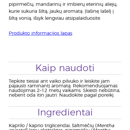
pipirmėčių, mandarinų ir imbierų eterinių aliejų,
kurie sukuria šiltą, jaukų aromatą. Įlašinę lašelį į
šiltą vonią, išsyk lengviau atsipalaiduosite.
Produkto informacijos lapas
Kaip naudoti
Tepkite tiesiai ant vaiko pilvuko ir leiskite jam
pajausti raminantį aromatą. Rekomenduojamas
naudojimas 2–12 metų vaikams. Skiesti nebūtina,
nebent oda itin jautri. Naudokite pagal poreikį.
Ingredientai
Kaprilo / kaprio trigliceridai, šaltmėčių (
Mentha