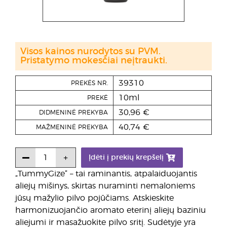
Visos kainos nurodytos su PVM.
Pristatymo mokesčiai neįtraukti.
39310
PREKĖS NR.
10ml
PREKĖ
30,96 €
DIDMENINĖ PREKYBA
40,74 €
MAŽMENINĖ PREKYBA
Įdėti į prekių krepšelį
„TummyGize“ – tai raminantis, atpalaiduojantis
aliejų mišinys, skirtas nuraminti nemaloniems
jūsų mažylio pilvo pojūčiams. Atskieskite
harmonizuojančio aromato eterinį aliejų baziniu
aliejumi ir masažuokite pilvo sritį. Sudėtyje yra