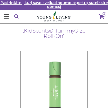
Pasirinkite į kurį savo sveikatingumo aspektą sutelksite
dėmesį
0
„KidScents® TummyGize
Roll-On“