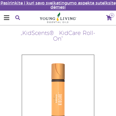
Pasirinkite į kurį savo sveikatingumo aspektą sutelksite
dėmesį
0
„KidScents® KidCare Roll-
On“