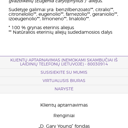
gvazdikėlių (Eugenia caryophyllus*)*
aliejus.
Sudėtyje galimai yra: benzilbenzoato**, citralio**,
citronelolio**, eugenolio**, farnezolio**, geraniolio**,
izoeugenolio**, limoneno**, linalolio**.
* 100 % grynas eterinis aliejus
** Natūralios eterinių aliejų sudedamosios dalys
KLIENTŲ APTARNAVIMAS (NEMOKAMI SKAMBUČIAI IŠ
LAIDINIŲ TELEFONŲ LIETUVOJE) - 80030914
SUSISIEKITE SU MUMIS
VIRTUALUSIS BIURAS
NARYSTĖ
Klientų aptarnavimas
Renginiai
„D. Gary Young“ fondas