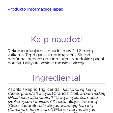
Produkto informacijos lapas
Kaip naudoti
Rekomenduojamas naudojimas 2–12 metų
vaikams. Tepti gausiai norimą vietą. Skiesti
nebūtina, nebent oda itin jautri. Naudokite pagal
poreikį. Laikykite vėsioje tamsioje vietoje.
Ingredientai
Kaprilo / kaprio trigliceridai,
kaliforninių kėnių
(Abies grandis*) aliejus
(Grand fir) oil,
arbatmedžių
(Melaleuca alternifolia*) *
lapų aliejus,
šlamučių
(Helichrysum italicum*)*
žiedų aliejus, švitrūnų
(Cistus ladaniferus*) aliejus,
kvapiųjų kanarių
(Canarium luzonicum*)
(Elemi) dervos aliejus,