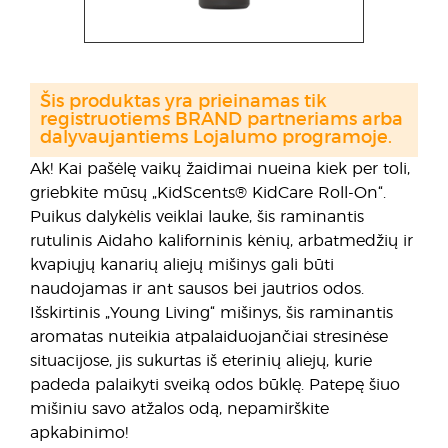
Šis produktas yra prieinamas tik
registruotiems BRAND partneriams arba
dalyvaujantiems Lojalumo programoje.
Ak! Kai pašėlę vaikų žaidimai nueina kiek per toli,
griebkite mūsų „KidScents® KidCare Roll-On“.
Puikus dalykėlis veiklai lauke, šis raminantis
rutulinis Aidaho kaliforninis kėnių, arbatmedžių ir
kvapiųjų kanarių aliejų mišinys gali būti
naudojamas ir ant sausos bei jautrios odos.
Išskirtinis „Young Living“ mišinys, šis raminantis
aromatas nuteikia atpalaiduojančiai stresinėse
situacijose, jis sukurtas iš eterinių aliejų, kurie
padeda palaikyti sveiką odos būklę. Patepę šiuo
mišiniu savo atžalos odą, nepamirškite
apkabinimo!