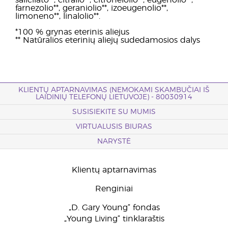
salicilato**, citralio**, citronelolio**, eugenolio**,
farnezolio**, geraniolio**, izoeugenolio**,
limoneno**, linalolio**.
*100 % grynas eterinis aliejus
** Natūralios eterinių aliejų sudedamosios dalys
KLIENTŲ APTARNAVIMAS (NEMOKAMI SKAMBUČIAI IŠ
LAIDINIŲ TELEFONŲ LIETUVOJE) - 80030914
SUSISIEKITE SU MUMIS
VIRTUALUSIS BIURAS
NARYSTĖ
Klientų aptarnavimas
Renginiai
„D. Gary Young“ fondas
„Young Living“ tinklaraštis