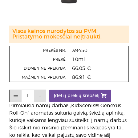
Visos kainos nurodytos su PVM.
Pristatymo mokesčiai neįtraukti.
39450
PREKĖS NR.
10ml
PREKĖ
66,05 €
DIDMENINĖ PREKYBA
86,91 €
MAŽMENINĖ PREKYBA
Įdėti į prekių krepšelį
Pirmiausia namų darbai! „KidScents® GeneYus
Roll-On“ aromatas sukuria gaivią, šviežią aplinką,
kurioje vaikams lengviau susitelkti į namų darbus.
Šio išskirtinio mišinio įžeminantis kvapas yra tai,
ko reikia, kad vaikai pajustų savo vidinę ašį