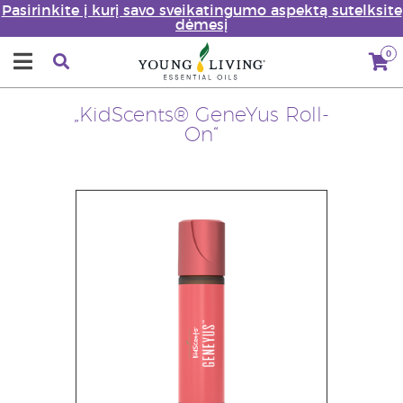
Pasirinkite į kurį savo sveikatingumo aspektą sutelksite
dėmesį
0
„KidScents® GeneYus Roll-
On“