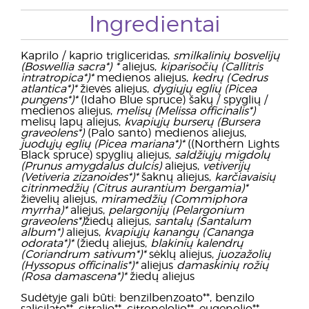
Ingredientai
Kaprilo / kaprio trigliceridas,
smilkalinių bosvelijų
(Boswellia sacra*) *
aliejus,
kiparisočių (Callitris
intratropica*)*
medienos aliejus,
kedrų (Cedrus
atlantica*)*
žievės aliejus,
dygiųjų eglių (Picea
pungens*)*
(Idaho Blue spruce) šakų / spyglių /
medienos aliejus,
melisų (Melissa officinalis*)
melisų lapų aliejus,
kvapiųjų burserų (Bursera
graveolens*)
(Palo santo) medienos aliejus,
juodųjų eglių (Picea mariana*)*
((Northern Lights
Black spruce) spyglių aliejus,
saldžiųjų migdolų
(Prunus amygdalus dulcis)
aliejus,
vetiverijų
(Vetiveria zizanoides*)*
šaknų aliejus,
karčiavaisių
citrinmedžių (Citrus aurantium bergamia)*
žievelių aliejus,
miramedžių (Commiphora
myrrha)*
aliejus,
pelargonijų (Pelargonium
graveolens*)
žiedų aliejus,
santalų (Santalum
album*)
aliejus,
kvapiųjų kanangų (Cananga
odorata*)*
(žiedų aliejus,
blakinių kalendrų
(Coriandrum sativum*)*
sėklų aliejus,
juozažolių
(Hyssopus officinalis*)*
aliejus
damaskinių rožių
(Rosa damascena*)*
žiedų aliejus
Sudėtyje gali būti: benzilbenzoato**, benzilo