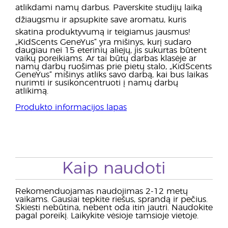
atlikdami namų darbus. Paverskite studijų laiką
džiaugsmu ir apsupkite save aromatu, kuris
skatina produktyvumą ir teigiamus jausmus!
„KidScents GeneYus“ yra mišinys, kurį sudaro
daugiau nei 15 eterinių aliejų, jis sukurtas būtent
vaikų poreikiams. Ar tai būtų darbas klasėje ar
namų darbų ruošimas prie pietų stalo, „KidScents
GeneYus“ mišinys atliks savo darbą, kai bus laikas
nurimti ir susikoncentruoti į namų darbų
atlikimą.
Produkto informacijos lapas
Kaip naudoti
Rekomenduojamas naudojimas 2-12 metų
vaikams. Gausiai tepkite riešus, sprandą ir pečius.
Skiesti nebūtina, nebent oda itin jautri. Naudokite
pagal poreikį. Laikykite vėsioje tamsioje vietoje.