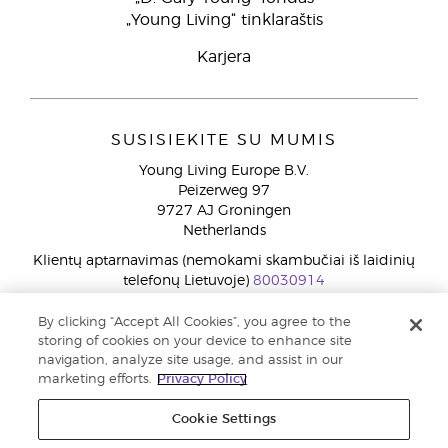
„Young Living“ tinklaraštis
Karjera
SUSISIEKITE SU MUMIS
Young Living Europe B.V.
Peizerweg 97
9727 AJ Groningen
Netherlands
Klientų aptarnavimas (nemokami skambučiai iš laidinių
telefonų Lietuvoje)
80030914
By clicking “Accept All Cookies”, you agree to the
Copyright © 2021 Young Living Essential Oils. Visos teisės saugomos. |
storing of cookies on your device to enhance site
Privatumo politika
navigation, analyze site usage, and assist in our
marketing efforts.
Privacy Policy
Cookie Settings
script type="application/ld+json"> { "@context": "http://schema.org", "@type": "Product", "url":