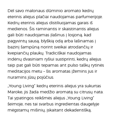
Dėl savo malonaus dūminio aromato kedrų
eterinis aliejus plačiai naudojamas parfumerijoje.
Kedrų eterinis aliejus distiliuojamas garais iš
medienos. Šis raminantis ir skaistinantis aliejus
gali būti naudojamas įlašinus į losjoną, kad
pagyvintų sausą, blyškią odą arba lašinamas į
bazinį šampūną norint sveikai atrodančių ir
kvepiančių plaukų. Tradiciškai naudojamas
indėnų dvasiniam ryšiui sustiprinti, kedrų aliejus
taip pat gali būti tepamas ant pulso taškų rytinės
meditacijos metu – šis aromatas įžemins jus ir
nuramins jūsų pojūčius.
„Young Living“ kedrų eterinis aliejus yra sukurtas
Maroke, jis žada medžio aromatą su citrusų nata.
Tai ypatingos reikšmės aliejus „Young Living“
šeimoje, nes tai svarbus ingredientas daugelyje
mėgstamų mišinių, įskaitant dekadentišką,