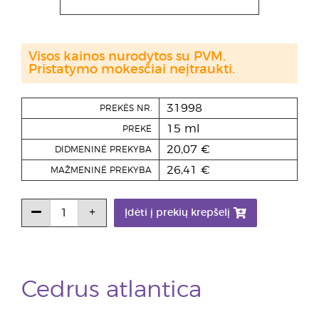
Visos kainos nurodytos su PVM.
Pristatymo mokesčiai neįtraukti.
31998
PREKĖS NR.
15 ml
PREKĖ
20,07 €
DIDMENINĖ PREKYBA
26,41 €
MAŽMENINĖ PREKYBA
Įdėti į prekių krepšelį
Cedrus atlantica