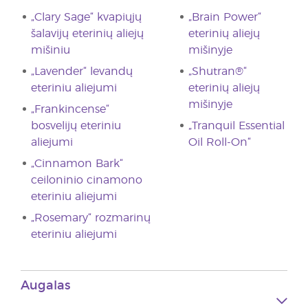
„Clary Sage“ kvapiųjų
„Brain Power“
šalavijų eterinių aliejų
eterinių aliejų
mišiniu
mišinyje
„Lavender“ levandų
„Shutran®“
eteriniu aliejumi
eterinių aliejų
mišinyje
„Frankincense“
bosvelijų eteriniu
„Tranquil Essential
aliejumi
Oil Roll-On“
„Cinnamon Bark“
ceiloninio cinamono
eteriniu aliejumi
„Rosemary“ rozmarinų
eteriniu aliejumi
Augalas