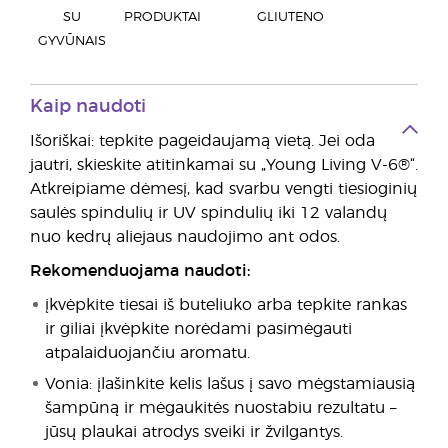
SU
PRODUKTAI
GLIUTENO
GYVŪNAIS
Kaip naudoti
Išoriškai: tepkite pageidaujamą vietą. Jei oda
jautri, skieskite atitinkamai su „Young Living V-6®“.
Atkreipiame dėmesį, kad svarbu vengti tiesioginių
saulės spindulių ir UV spindulių iki 12 valandų
nuo kedrų aliejaus naudojimo ant odos.
Rekomenduojama naudoti:
įkvėpkite tiesai iš buteliuko arba tepkite rankas
ir giliai įkvėpkite norėdami pasimėgauti
atpalaiduojančiu aromatu.
Vonia: įlašinkite kelis lašus į savo mėgstamiausią
šampūną ir mėgaukitės nuostabiu rezultatu –
jūsų plaukai atrodys sveiki ir žvilgantys.