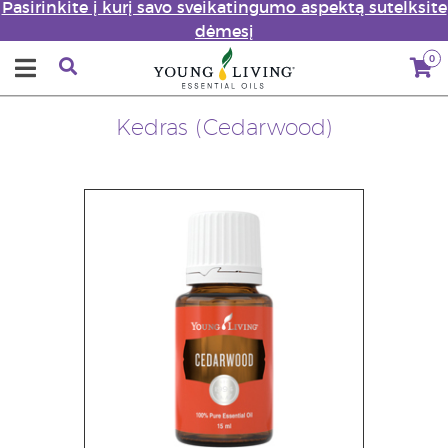
Pasirinkite į kurį savo sveikatingumo aspektą sutelksite
dėmesį
0
Kedras (Cedarwood)