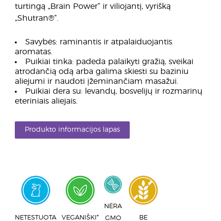
turtingą „Brain Power“ ir viliojantį, vyrišką
„Shutran®“.
Savybės: raminantis ir atpalaiduojantis
aromatas.
Puikiai tinka: padeda palaikyti gražią, sveikai
atrodančią odą arba galima skiesti su baziniu
aliejumi ir naudoti įžeminančiam masažui.
Puikiai dera su: levandų, bosvelijų ir rozmarinų
eteriniais aliejais.
Produkto informacijos lapas
NĖRA
NETESTUOTA
VEGANIŠKI*
BE
GMO