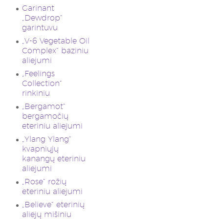
Garinant
„Dewdrop“
garintuvu
„V-6 Vegetable Oil
Complex“ baziniu
aliejumi
„Feelings
Collection“
rinkiniu
„Bergamot“
bergamočių
eteriniu aliejumi
„Ylang Ylang“
kvapniųjų
kanangų eteriniu
aliejumi
„Rose“ rožių
eteriniu aliejumi
„Believe“ eterinių
aliejų mišiniu