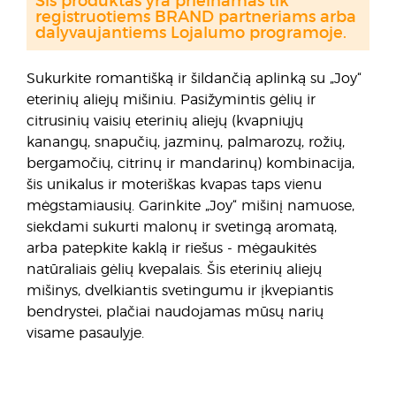
Šis produktas yra prieinamas tik
registruotiems BRAND partneriams arba
dalyvaujantiems Lojalumo programoje.
Sukurkite romantišką ir šildančią aplinką su „Joy“
eterinių aliejų mišiniu. Pasižymintis gėlių ir
citrusinių vaisių eterinių aliejų (kvapniųjų
kanangų, snapučių, jazminų, palmarozų, rožių,
bergamočių, citrinų ir mandarinų) kombinacija,
šis unikalus ir moteriškas kvapas taps vienu
mėgstamiausių. Garinkite „Joy“ mišinį namuose,
siekdami sukurti malonų ir svetingą aromatą,
arba patepkite kaklą ir riešus - mėgaukitės
natūraliais gėlių kvepalais. Šis eterinių aliejų
mišinys, dvelkiantis svetingumu ir įkvepiantis
bendrystei, plačiai naudojamas mūsų narių
visame pasaulyje.