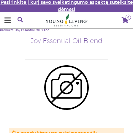
Pasirinkite į kurį savo sveikatingumo aspektą sutelksite
dėmesį
0
Produktai
Joy Essential Oil Blend
Joy Essential Oil Blend