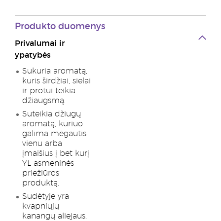
Produkto duomenys
Privalumai ir
ypatybės
Sukuria aromatą,
kuris širdžiai, sielai
ir protui teikia
džiaugsmą.
Suteikia džiugų
aromatą, kuriuo
galima mėgautis
vienu arba
įmaišius į bet kurį
YL asmeninės
priežiūros
produktą.
Sudėtyje yra
kvapniųjų
kanangų aliejaus,