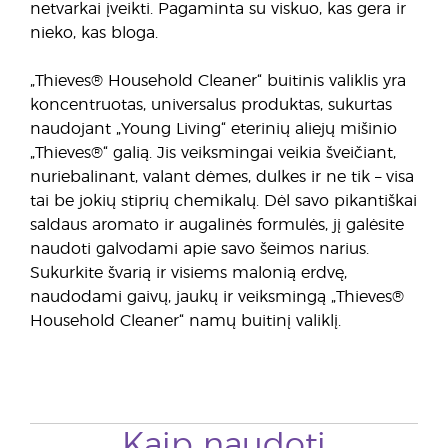
netvarkai įveikti. Pagaminta su viskuo, kas gera ir
nieko, kas bloga.
„Thieves® Household Cleaner“ buitinis valiklis yra
koncentruotas, universalus produktas, sukurtas
naudojant „Young Living“ eterinių aliejų mišinio
„Thieves®“ galią. Jis veiksmingai veikia šveičiant,
nuriebalinant, valant dėmes, dulkes ir ne tik – visa
tai be jokių stiprių chemikalų. Dėl savo pikantiškai
saldaus aromato ir augalinės formulės, jį galėsite
naudoti galvodami apie savo šeimos narius.
Sukurkite švarią ir visiems malonią erdvę,
naudodami gaivų, jaukų ir veiksmingą „Thieves®
Household Cleaner“ namų buitinį valiklį.
Kaip naudoti