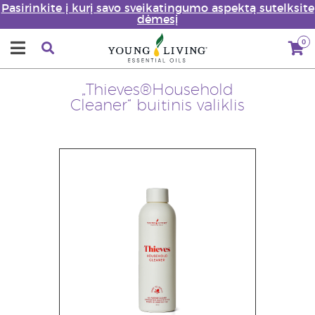
Pasirinkite į kurį savo sveikatingumo aspektą sutelksite
dėmesį
0
„Thieves®Household
Cleaner“ buitinis valiklis