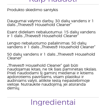
Produkto skiedimo santykis
Daugumai valymo darbų: 30 dalių vandens ir 1
dalis „Thieves® Household Cleaner“
Esant dideliam riebaluotumui: 15 dalių vandens
ir 1 dalis „Thieves® Household Cleaner“
Lengvo riebaluotumo pašalinimas: 50 dalių
vandens ir 1 dalis „Thieves® Household Cleaner“
50 dalių vandens ir 1 dalis „Thieves® Household
Cleaner“
„Thieves® Household Cleaner“ gali būti
naudojamas kitais, ne tik šiais paminėtais tikslais.
Prieš naudodami šį gaminį medienai ir kitiems
apdorotiems paviršiams, visam plastikui ir
audiniams valyti, atlikite testą nepastebimoje
vietoje. Nutraukite naudojimą, jei atsiranda
dėmių.
Ingredientai