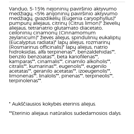
Vanduo, 5-15% nejoninių paviršinio aktyvumo
medžiagų, <5% anijoninių paviršinio aktyvumo
medžiagų, gvazdikėlių (Eugenia caryophyllus)*
pumpurų aliejaus, citrinų (Citrus limon)* žievelių
aliejaus, tetranatrio glutamato diacetato,
ceiloninių cinamonų (Cinnamomum
zeylanicum)* žievės aliejus, spindulinių eukaliptų
(Eucalyptus radiata)* lapų aliejus, rozmarinų
(Rosmarinus officinalis)* lapų aliejus, natrio
hidroksidas, alfa terpinenas**, benzaldehidas**,
benzilo benzoatas**, beta kariofilenas**,
kamparas**, cinamalis**, cinamilo alkoholis**,
citralis**, kumarinas**, eugenolis**, eugenilo
acetatas**, geranilo acetatas**, izoeugenolis**,
limonenas**, linalolis**, pinenas**, terpineolis**,
terpinolenas**.
* Aukščiausios kokybės eterinis aliejus.
**Eterinio aliejaus natūralios sudedamosios dalys.