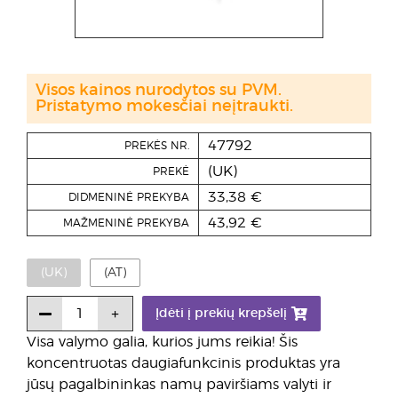
Visos kainos nurodytos su PVM.
Pristatymo mokesčiai neįtraukti.
47792
PREKĖS NR.
(UK)
PREKĖ
33,38 €
DIDMENINĖ PREKYBA
43,92 €
MAŽMENINĖ PREKYBA
(UK)
(AT)
Įdėti į prekių krepšelį
Visa valymo galia, kurios jums reikia! Šis
koncentruotas daugiafunkcinis produktas yra
jūsų pagalbininkas namų paviršiams valyti ir