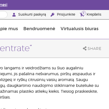
mesį
0
Susikurti paskyrą
Prisijunkite
Krepšelis
pie mus
Bendruomenė
Virtualusis biuras
gyti: 50% nuolaida odos priežiūros produktams
Informacija apie maistines medžiagas
„Young Living“ maisto papildų vadovas
Kaip naudoti eterinius aliejus
„Young Living“ narystės privalumai
entrate“
SHARE
avo langams ir veidrodžiams su šiuo augaliniu
liejumi, jis pašalina nešvarumus, pirštų atspaudus ir
izgesį ir ryškų citrusinių vaisių aromatą. Saugu
gų, daugkartinio naudojimo stikliniame buteliuke su
inamas plastiko atliekų kiekis. Tiesiog praskieskite,
šiais.