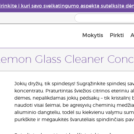
irinkite į kurį savo sveikatingumo aspektą sutelksite dė
Mokytis
Pirkti
A
Apie eterinių aliejų garintuvus
Paskutinė galimybė įsi
Lemon Glass Cleaner Conc
Jokių dryžių, tik spindesys! Sugrąžinkite spindesį s
koncentratu. Praturtintas šviežios citrinos eteriniu a
dėmes, nepalikdamas jokių pėdsakų – tik kristalinį bl
naudoti visai šeimai, be agresyvių cheminių medžia
aliuminio dangteliu, todėl su kiekvienu valymu sumaž
purkškite ir mėgaukitės švarutėliais spindinčiais pavir