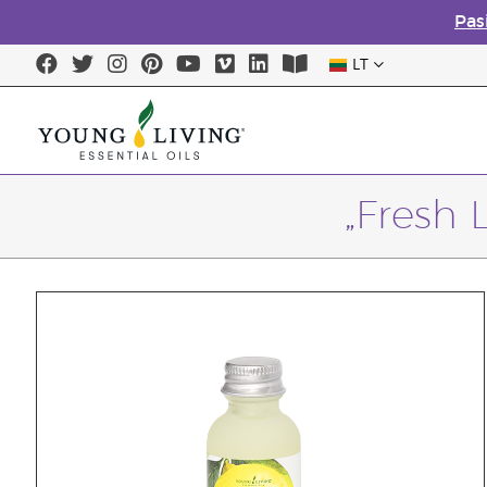
Pas
LT
„Fresh 