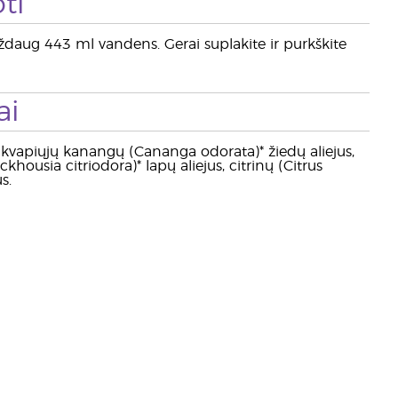
ti
 maždaug 443 ml vandens. Gerai suplakite ir purkškite
ai
s, kvapiųjų kanangų (Cananga odorata)* žiedų aliejus,
ckhousia citriodora)* lapų aliejus, citrinų (Citrus
s.