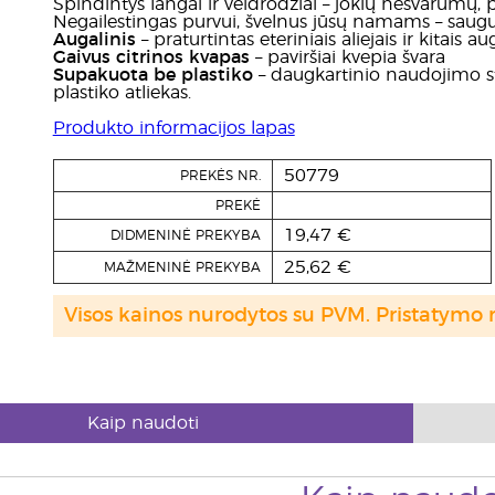
Spindintys langai ir veidrodžiai – jokių nešvarumų,
Negailestingas purvui, švelnus jūsų namams – saugu 
Augalinis
– praturtintas eteriniais aliejais ir kitais a
Gaivus citrinos kvapas
– paviršiai kvepia švara
Supakuota be plastiko
– daugkartinio naudojimo st
plastiko atliekas.
Produkto informacijos lapas
50779
PREKĖS NR.
PREKĖ
19,47 €
DIDMENINĖ PREKYBA
25,62 €
MAŽMENINĖ PREKYBA
Visos kainos nurodytos su PVM. Pristatymo 
Kaip naudoti