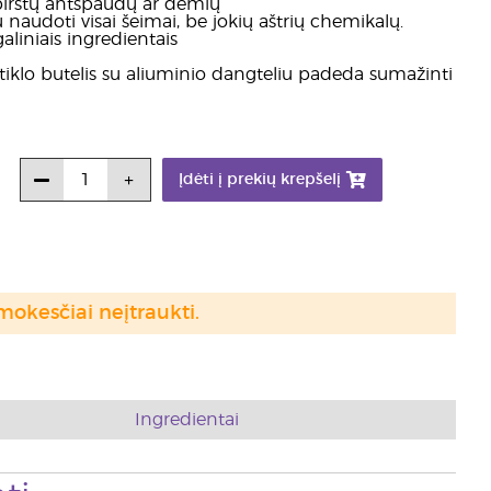
 pirštų antspaudų ar dėmių
naudoti visai šeimai, be jokių aštrių chemikalų.
ugaliniais ingredientais
iklo butelis su aliuminio dangteliu padeda sumažinti
Įdėti į prekių krepšelį
mokesčiai neįtraukti.
Ingredientai