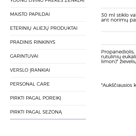
YOUNG LIVING PREKĖS ŽENKLAI
MAISTO PAPILDAI
30 ml stiklo va
ant norimų pav
ETERINIŲ ALIEJŲ PRODUKTAI
PRADINIS RINKINYS
Propanediolis, 
GARINTUVAI
rutulinių eukal
limon)* žieveli
VERSLO ĮRANKIAI
PERSONAL CARE
*Aukščiausios k
PIRKTI PAGAL POREIKĮ
PIRKTI PAGAL SEZONĄ