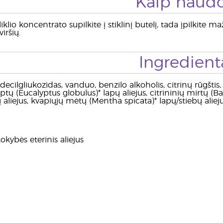
Kaip naudo
liklio koncentrato supilkite į stiklinį butelį, tada įpilkite
iršių.
Ingredient
decilgliukozidas, vanduo, benzilo alkoholis, citrinų rūgšti
iptų (Eucalyptus globulus)* lapų aliejus, citrininių mirtų (Ba
ų aliejus, kvapiųjų mėtų (Mentha spicata)* lapų/stiebų alieju
okybės eterinis aliejus