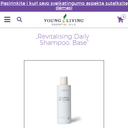
Pasirinkite į kurį savo sveikatingumo aspektą sutelksite
dėmesį
0
„Revitalising Daily
Shampoo, Base“