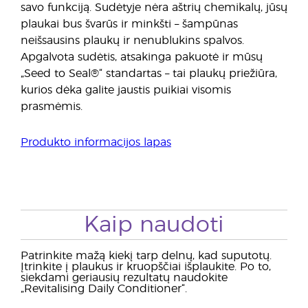
savo funkciją. Sudėtyje nėra aštrių chemikalų, jūsų
plaukai bus švarūs ir minkšti – šampūnas
neišsausins plaukų ir nenublukins spalvos.
Apgalvota sudėtis, atsakinga pakuotė ir mūsų
„Seed to Seal®“ standartas – tai plaukų priežiūra,
kurios dėka galite jaustis puikiai visomis
prasmėmis.
Produkto informacijos lapas
Kaip naudoti
Patrinkite mažą kiekį tarp delnų, kad suputotų.
Įtrinkite į plaukus ir kruopščiai išplaukite. Po to,
siekdami geriausių rezultatų naudokite
„Revitalising Daily Conditioner“.