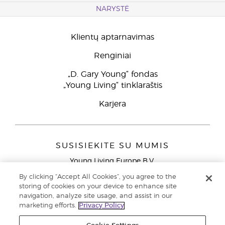
NARYSTĖ
Klientų aptarnavimas
Renginiai
„D. Gary Young“ fondas
„Young Living“ tinklaraštis
Karjera
SUSISIEKITE SU MUMIS
Young Living Europe B.V.
Peizerweg 97
By clicking “Accept All Cookies”, you agree to the
9727 AJ Groningen
storing of cookies on your device to enhance site
Netherlands
navigation, analyze site usage, and assist in our
marketing efforts.
Privacy Policy
Klientų aptarnavimas (nemokami skambučiai iš laidinių
telefonų Lietuvoje)
80030914