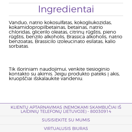
Ingredientai
Vanduo, natrio kokosulfatas, kokogliukozidas,
kokamidopropilbetainas, betainas, natrio
chloridas, glicerilo oleatas, citrinų rūgštis, pieno
rūgštis, benzilo alkoholis, Brassica alkoholis, natrio
benzoatas, Brassicilo izoleucinato esilatas, kalio
sorbatas.
Tik išoriniam naudojimui, venkite tiesioginio
kontakto su akimis. Jeigu produkto pateks į akis,
kruopščiai išskalaukite vandeniu.
KLIENTŲ APTARNAVIMAS (NEMOKAMI SKAMBUČIAI IŠ
LAIDINIŲ TELEFONŲ LIETUVOJE) - 80030914
SUSISIEKITE SU MUMIS
VIRTUALUSIS BIURAS