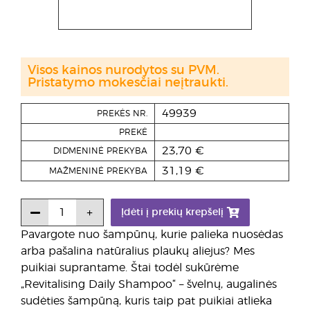
Visos kainos nurodytos su PVM.
Pristatymo mokesčiai neįtraukti.
49939
PREKĖS NR.
PREKĖ
23,70 €
DIDMENINĖ PREKYBA
31,19 €
MAŽMENINĖ PREKYBA
Įdėti į prekių krepšelį
Pavargote nuo šampūnų, kurie palieka nuosėdas
arba pašalina natūralius plaukų aliejus? Mes
puikiai suprantame. Štai todėl sukūrėme
„Revitalising Daily Shampoo“ – švelnų, augalinės
sudėties šampūną, kuris taip pat puikiai atlieka