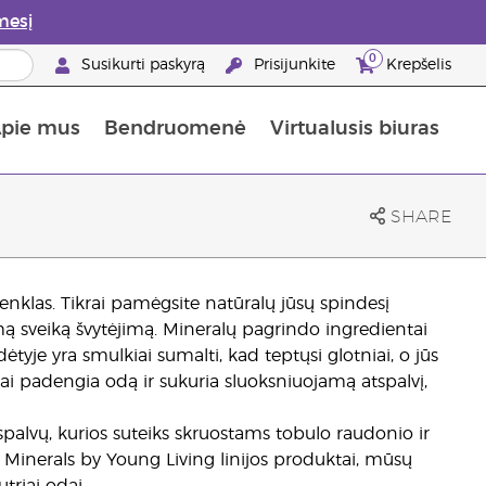
mesį
0
Susikurti paskyrą
Prisijunkite
Krepšelis
pie mus
Bendruomenė
Virtualusis biuras
gyti: 50% nuolaida odos priežiūros produktams
Informacija apie maistines medžiagas
„Young Living“ maisto papildų vadovas
Kaip naudoti eterinius aliejus
„Young Living“ narystės privalumai
SHARE
enklas. Tikrai pamėgsite natūralų jūsų spindesį
amą sveiką švytėjimą. Mineralų pagrindo ingredientai
tyje yra smulkiai sumalti, kad teptųsi glotniai, o jūs
ai padengia odą ir sukuria sluoksniuojamą atspalvį,
 spalvų, kurios suteiks skruostams tobulo raudonio ir
vy Minerals by Young Living linijos produktai, mūsų