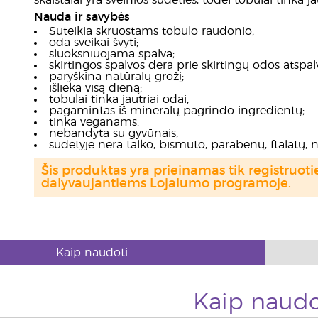
skaistalai yra švelnios sudėties, todėl tobulai tinka ja
Nauda ir savybės
Suteikia skruostams tobulo raudonio;
oda sveikai švyti;
sluoksniuojama spalva;
skirtingos spalvos dera prie skirtingų odos atspalv
paryškina natūralų grožį;
išlieka visą dieną;
tobulai tinka jautriai odai;
pagamintas iš mineralų pagrindo ingredientų;
tinka veganams.
nebandyta su gyvūnais;
sudėtyje nėra talko, bismuto, parabenų, ftalatų, n
Šis produktas yra prieinamas tik registru
dalyvaujantiems Lojalumo programoje.
Kaip naudoti
Kaip naudo