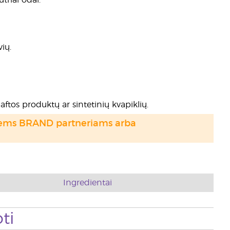
utriai odai.
ių.
aftos produktų ar sintetinių kvapiklių.
otiems BRAND partneriams arba
Ingredientai
ti