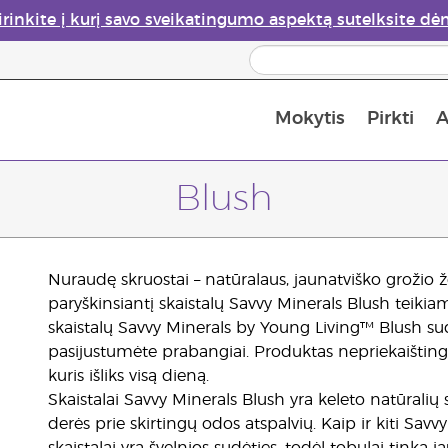
irinkite į kurį savo sveikatingumo aspektą sutelksite dė
Mokytis
Pirkti
A
Apie eterinių aliejų garintuvus
Paskutinė galimybė įsi
Blush
Nuraudę skruostai – natūralaus, jaunatviško grožio ž
paryškinsiantį skaistalų Savvy Minerals Blush teiki
skaistalų Savvy Minerals by Young Living™ Blush sudė
pasijustumėte prabangiai. Produktas nepriekaišting
kuris išliks visą dieną.
Skaistalai Savvy Minerals Blush yra keleto natūralių
derės prie skirtingų odos atspalvių. Kaip ir kiti Sav