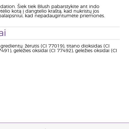
ndation. Šiek tiek Blush pabarstykite ant indo
lio kotą į dangtelio kraštą, kad nukristų jos
ite palaipsniui, kad nepadaugintumėte priemonės.
ai
ngredientų: žėrutis (CI 77019), titano dioksidas (CI
91), geležies oksidai (CI 77492), geležies oksidai (CI