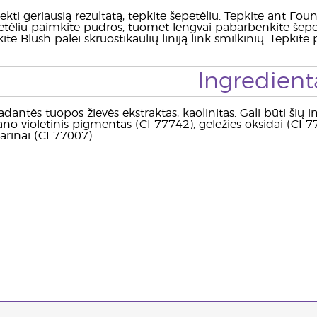
ti geriausią rezultatą, tepkite šepetėliu. Tepkite ant Fou
etėliu paimkite pudros, tuomet lengvai pabarbenkite šepetė
kite Blush palei skruostikaulių liniją link smilkinių. Tepk
Ingredient
adantės tuopos žievės ekstraktas, kaolinitas. Gali būti šių i
 violetinis pigmentas (CI 77742), geležies oksidai (CI 774
arinai (CI 77007).