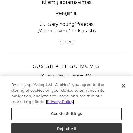
Klientų aptarnavimas
Renginiai
„D. Gary Young“ fondas
„Young Living“ tinklaraštis
Karjera
SUSISIEKITE SU MUMIS
Young Living Europe B.V.
Peizerweg 97
By clicking “Accept All Cookies”, you agree to the
9727 AJ Groningen
storing of cookies on your device to enhance site
Netherlands
navigation, analyze site usage, and assist in our
marketing efforts.
Privacy Policy
Klientų aptarnavimas (nemokami skambučiai iš laidinių
telefonų Lietuvoje)
80030914
Cookie Settings
Copyright © 2021 Young Living Essential Oils. Visos teisės saugomos. |
Privatumo politika
Reject All