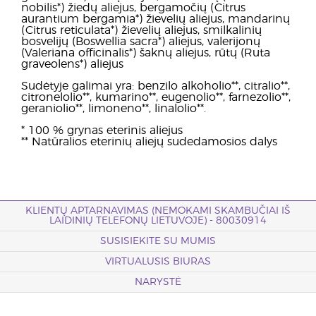
nobilis*) žiedų aliejus, bergamočių (Citrus
aurantium bergamia*) žievelių aliejus, mandarinų
(Citrus reticulata*) žievelių aliejus, smilkalinių
bosvelijų (Boswellia sacra*) aliejus, valerijonų
(Valeriana officinalis*) šaknų aliejus, rūtų (Ruta
graveolens*) aliejus
Sudėtyje galimai yra: benzilo alkoholio**, citralio**,
citronelolio**, kumarino**, eugenolio**, farnezolio**,
geraniolio**, limoneno**, linalolio**.
* 100 % grynas eterinis aliejus
** Natūralios eterinių aliejų sudedamosios dalys
KLIENTŲ APTARNAVIMAS (NEMOKAMI SKAMBUČIAI IŠ
LAIDINIŲ TELEFONŲ LIETUVOJE) - 80030914
SUSISIEKITE SU MUMIS
VIRTUALUSIS BIURAS
NARYSTĖ