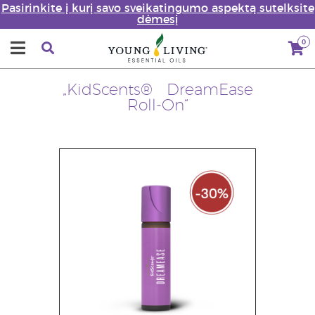
Pasirinkite į kurį savo sveikatingumo aspektą sutelksite
dėmesį
0
„KidScents® DreamEase
Roll-On“