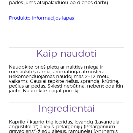
padės jums atsipalaiduoti po dienos darbų.
Produkto informacijos lapas
Kaip naudoti
Naudokite prieš pietų ar nakties miegą ir
mėgaukitės ramia, aromatinga atmosfera.
Rekomenduojamas naudojimas 2–12 metų
vaikams. Gausiai tepkite riešus, sprandą, krūtinę,
pečius ar pėdas. Skiesti nebūtina, nebent oda itin
jautri. Naudokite pagal poreikį.
Ingredientai
Kaprilo / kaprio trigliceridas, levandų (Lavandula
angustifolia*) aliejus, pelargonijų (Pelargonium
graveolens*) žiedų aliejus, ramunėlių (Anthemis