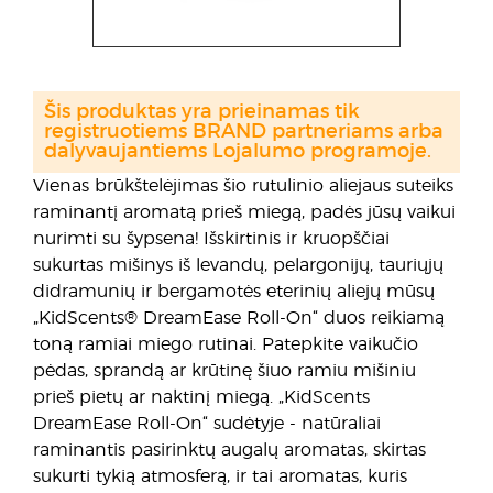
Šis produktas yra prieinamas tik
registruotiems BRAND partneriams arba
dalyvaujantiems Lojalumo programoje.
Vienas brūkštelėjimas šio rutulinio aliejaus suteiks
raminantį aromatą prieš miegą, padės jūsų vaikui
nurimti su šypsena! Išskirtinis ir kruopščiai
sukurtas mišinys iš levandų, pelargonijų, tauriųjų
didramunių ir bergamotės eterinių aliejų mūsų
„KidScents® DreamEase Roll-On“ duos reikiamą
toną ramiai miego rutinai. Patepkite vaikučio
pėdas, sprandą ar krūtinę šiuo ramiu mišiniu
prieš pietų ar naktinį miegą. „KidScents
DreamEase Roll-On“ sudėtyje - natūraliai
raminantis pasirinktų augalų aromatas, skirtas
sukurti tykią atmosferą, ir tai aromatas, kuris