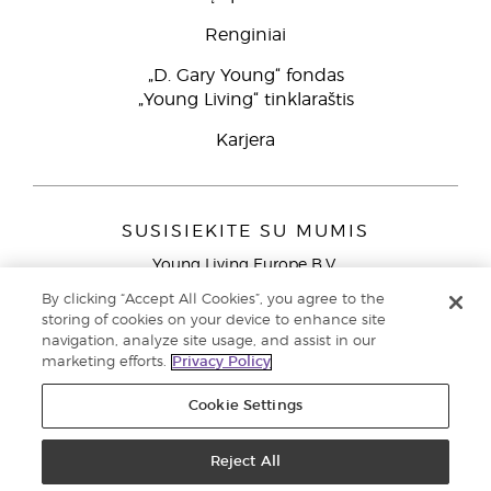
Renginiai
„D. Gary Young“ fondas
„Young Living“ tinklaraštis
Karjera
SUSISIEKITE SU MUMIS
Young Living Europe B.V.
Peizerweg 97
By clicking “Accept All Cookies”, you agree to the
9727 AJ Groningen
storing of cookies on your device to enhance site
Netherlands
navigation, analyze site usage, and assist in our
marketing efforts.
Privacy Policy
Klientų aptarnavimas (nemokami skambučiai iš laidinių
telefonų Lietuvoje)
80030914
Cookie Settings
Copyright © 2021 Young Living Essential Oils. Visos teisės saugomos. |
Privatumo politika
Reject All