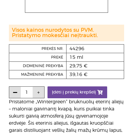
Visos kainos nurodytos su PVM.
Pristatymo mokesčiai neįtraukti.
44296
PREKĖS NR.
15 ml
PREKĖ
29,75 €
DIDMENINĖ PREKYBA
39,16 €
MAŽMENINĖ PREKYBA
Įdėti į prekių krepšelį
Pristatome „Wintergreen“ bruknuolių eterinį aliejų
– maloniai gaivinantį kvapą, kuris puikiai tinka
sukurti gaivią atmosferą jūsų gyvenamojoje
erdvėje. Šis eterinis aliejus, išgautas kruopščiai
garais distiliuojant vešlių žalių mažų krūmų lapus,