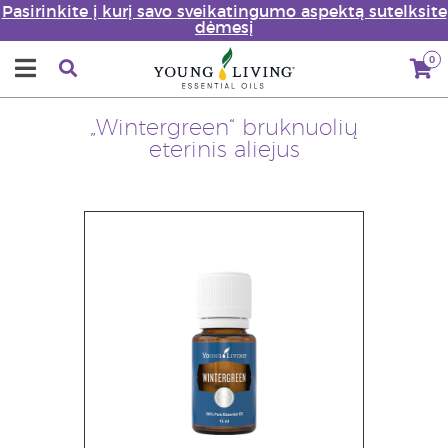
Pasirinkite į kurį savo sveikatingumo aspektą sutelksite
dėmesį
0
„Wintergreen“ bruknuolių
eterinis aliejus