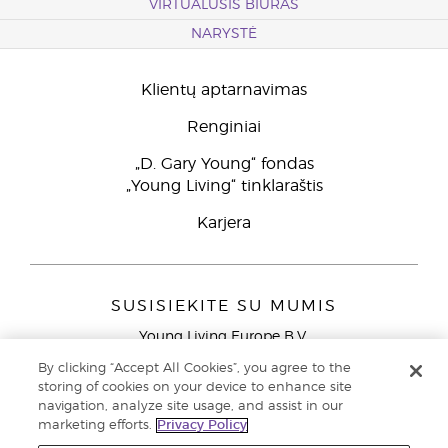
VIRTUALUSIS BIURAS
NARYSTĖ
Klientų aptarnavimas
Renginiai
„D. Gary Young“ fondas
„Young Living“ tinklaraštis
Karjera
SUSISIEKITE SU MUMIS
Young Living Europe B.V.
Peizerweg 97
By clicking “Accept All Cookies”, you agree to the
9727 AJ Groningen
storing of cookies on your device to enhance site
Netherlands
navigation, analyze site usage, and assist in our
marketing efforts.
Privacy Policy
Klientų aptarnavimas (nemokami skambučiai iš laidinių
telefonų Lietuvoje)
80030914