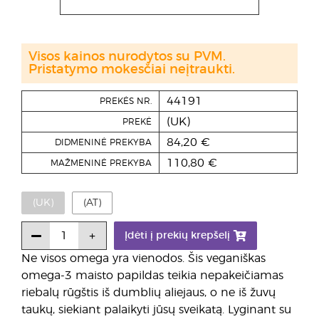
Visos kainos nurodytos su PVM.
Pristatymo mokesčiai neįtraukti.
44191
PREKĖS NR.
(UK)
PREKĖ
84,20 €
DIDMENINĖ PREKYBA
110,80 €
MAŽMENINĖ PREKYBA
(UK)
(AT)
Įdėti į prekių krepšelį
Ne visos omega yra vienodos. Šis veganiškas
omega-3 maisto papildas teikia nepakeičiamas
riebalų rūgštis iš dumblių aliejaus, o ne iš žuvų
taukų, siekiant palaikyti jūsų sveikatą. Lyginant su