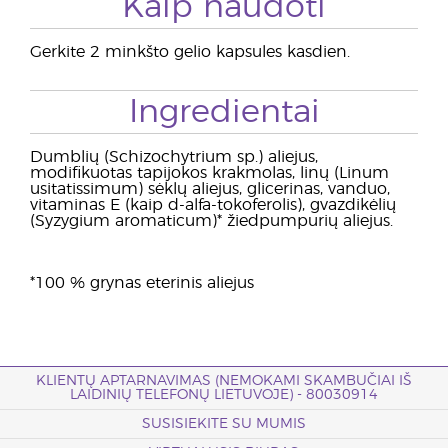
Kaip naudoti
Gerkite 2 minkšto gelio kapsules kasdien.
Ingredientai
Dumblių (Schizochytrium sp.) aliejus,
modifikuotas tapijokos krakmolas, linų (Linum
usitatissimum) sėklų aliejus, glicerinas, vanduo,
vitaminas E (kaip d-alfa-tokoferolis), gvazdikėlių
(Syzygium aromaticum)* žiedpumpurių aliejus.
*100 % grynas eterinis aliejus
KLIENTŲ APTARNAVIMAS (NEMOKAMI SKAMBUČIAI IŠ
LAIDINIŲ TELEFONŲ LIETUVOJE) - 80030914
SUSISIEKITE SU MUMIS