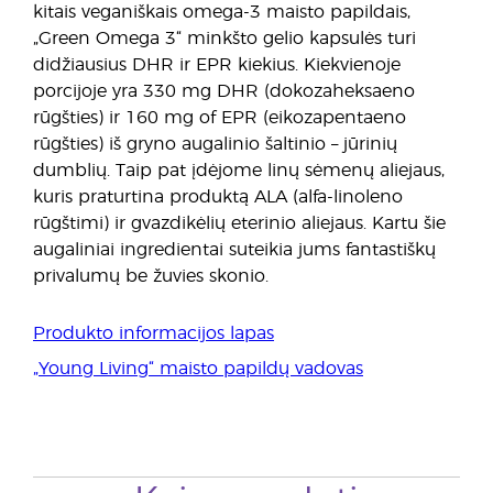
kitais veganiškais omega-3 maisto papildais,
„Green Omega 3“ minkšto gelio kapsulės turi
didžiausius DHR ir EPR kiekius. Kiekvienoje
porcijoje yra 330 mg DHR (dokozaheksaeno
rūgšties) ir 160 mg of EPR (eikozapentaeno
rūgšties) iš gryno augalinio šaltinio – jūrinių
dumblių. Taip pat įdėjome linų sėmenų aliejaus,
kuris praturtina produktą ALA (alfa-linoleno
rūgštimi) ir gvazdikėlių eterinio aliejaus. Kartu šie
augaliniai ingredientai suteikia jums fantastiškų
privalumų be žuvies skonio.
Produkto informacijos lapas
„Young Living“ maisto papildų vadovas