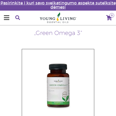
Pasirinkite į kurį savo sveikatingumo aspektą sutelksite
dėmesį
0
„Green Omega 3“