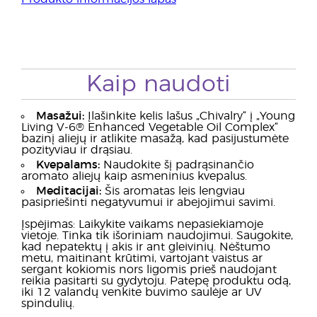
Kaip naudoti
Masažui:
Įlašinkite kelis lašus „Chivalry“ į „Young
Living V-6® Enhanced Vegetable Oil Complex“
bazinį aliejų ir atlikite masažą, kad pasijustumėte
pozityviau ir drąsiau.
Kvepalams:
Naudokite šį padrąsinančio
aromato aliejų kaip asmeninius kvepalus.
Meditacijai:
Šis aromatas leis lengviau
pasipriešinti negatyvumui ir abejojimui savimi.
Įspėjimas: Laikykite vaikams nepasiekiamoje
vietoje. Tinka tik išoriniam naudojimui. Saugokite,
kad nepatektų į akis ir ant gleivinių. Nėštumo
metu, maitinant krūtimi, vartojant vaistus ar
sergant kokiomis nors ligomis prieš naudojant
reikia pasitarti su gydytoju. Patepę produktu odą,
iki 12 valandų venkite buvimo saulėje ar UV
spindulių.