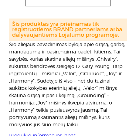
Šis produktas yra prieinamas tik
registruotiems BRAND partneriams arba
dalyvaujantiems Lojalumo programoje.
Šio aliejaus pavadinimas byloja apie drąsą, garbę,
mandagumą ir pasirengimą padėti kitiems. Tai
savybės, kurias skatina aliejų mišinys „Chivalry“,
sukurtas bendrovės steigėjo D. Gary Young. Tarp
ingredientų – mišiniai „Valor“, „Gratitude“, „Joy“ ir
„Harmony“. Sudėtyje iš viso – net du tuzinai
aukštos kokybės eterinių aliejų. „Valor“ mišinys
skatina drąsą ir pasitikėjimą; „Grounding“ –
harmoniją; „Joy“ mišinys įkvepia atvirumą, o
„Harmony“ teikia pusiausvyros jausmą. Tai
pozityvumą skatinantis aliejų mišinys, kuris
motyvuos jus šiuo metų laiku.
Produkto informacijos lapas