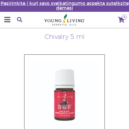
Pasirinkite į kurį savo sveikatingumo aspektą sutelksite
dėmesį
0
Chivalry 5 ml