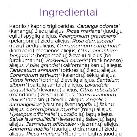
Ingredientai
Kaprilo / kaprio trigliceridas,
Cananga odorata*
(kanangų) žiedų aliejus,
Picea mariana*
(juodųjų
eglių) spyglių aliejus,
Pelargonium graveolens*
(pelargonijų) žiedų aliejus,
Rosa damascena*
(rožių) žiedų aliejus,
Cinnamomum camphora*
(kamparo) medienos aliejus,
Citrus aurantium
bergamia*
(bergamočių) žievelių aliejus (be
furokumarinų),
Boswellia carterii*
(frankincenso)
aliejus,
Abies grandis*
(kaliforninių kėnių) aliejus,
Tanacetum annuum*
(bitkrėslių) žiedų aliejus,
Coriandrum sativum*
(kalendrų) sėklų aliejus,
Citrus limon*
(citrinų) žievelių aliejus,
Santalum
album*
(baltųjų santalų) aliejus,
Lavandula
angustifolia*
(levandų) aliejus,
Citrus reticulata*
(mandarinų) žievelių aliejus,
Citrus aurantium
dulcis*
(apelsinų) žievelių aliejus,
Angelica
archangelica*
(vaistinių šventagaršvių) šaknų
aliejus,
Commiphora myrrha*
(mirų) aliejus,
Hyssopus officinalis*
(juozažolių) lapų aliejus,
Salvia lavandulifolia*
(levandinių šalavijų) lapų
aliejus,
Jasminum officinale^^
(jazminų) aliejus,
Anthemis nobilis*
(tauriųjų didramunių) žiedų
aliejus,
Picea mariana*
(Northern Lights juodųjų