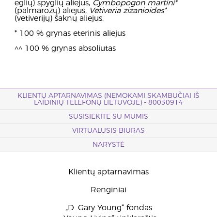
eglių) spyglių aliejus,
Cymbopogon martini*
(palmarozų) aliejus,
Vetiveria zizanioides*
(vetiverijų) šaknų aliejus.
* 100 % grynas eterinis aliejus
^^ 100 % grynas absoliutas
KLIENTŲ APTARNAVIMAS (NEMOKAMI SKAMBUČIAI IŠ
LAIDINIŲ TELEFONŲ LIETUVOJE) - 80030914
SUSISIEKITE SU MUMIS
VIRTUALUSIS BIURAS
NARYSTĖ
Klientų aptarnavimas
Renginiai
„D. Gary Young“ fondas