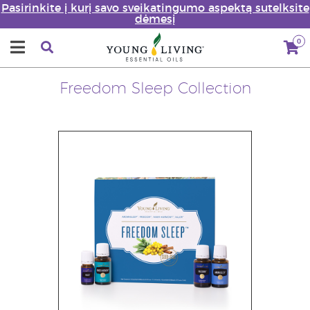
Pasirinkite į kurį savo sveikatingumo aspektą sutelksite
dėmesį
0
Freedom Sleep Collection