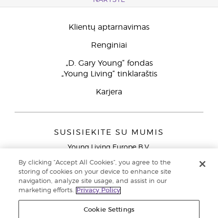
NARYSTĖ
Klientų aptarnavimas
Renginiai
„D. Gary Young“ fondas
„Young Living“ tinklaraštis
Karjera
SUSISIEKITE SU MUMIS
Young Living Europe B.V.
Peizerweg 97
By clicking “Accept All Cookies”, you agree to the
9727 AJ Groningen
storing of cookies on your device to enhance site
Netherlands
navigation, analyze site usage, and assist in our
marketing efforts.
Privacy Policy
Klientų aptarnavimas (nemokami skambučiai iš laidinių
telefonų Lietuvoje)
80030914
Cookie Settings