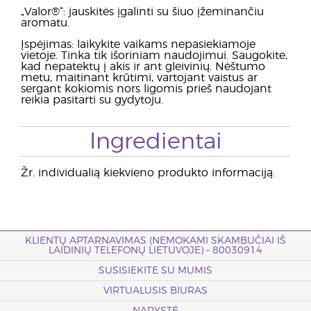
„Valor®“: jauskitės įgalinti su šiuo įžeminančiu
aromatu.
Įspėjimas: laikykite vaikams nepasiekiamoje
vietoje. Tinka tik išoriniam naudojimui. Saugokite,
kad nepatektų į akis ir ant gleivinių. Nėštumo
metu, maitinant krūtimi, vartojant vaistus ar
sergant kokiomis nors ligomis prieš naudojant
reikia pasitarti su gydytoju.
Ingredientai
Žr. individualią kiekvieno produkto informaciją.
KLIENTŲ APTARNAVIMAS (NEMOKAMI SKAMBUČIAI IŠ
LAIDINIŲ TELEFONŲ LIETUVOJE) - 80030914
SUSISIEKITE SU MUMIS
VIRTUALUSIS BIURAS