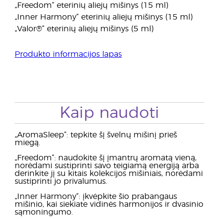
„Freedom“ eterinių aliejų mišinys (15 ml)
„Inner Harmony“ eterinių aliejų mišinys (15 ml)
„Valor®“ eterinių aliejų mišinys (5 ml)
Produkto informacijos lapas
Kaip naudoti
„AromaSleep“: tepkite šį švelnų mišinį prieš
miegą.
„Freedom“: naudokite šį įmantrų aromatą vieną,
norėdami sustiprinti savo teigiamą energiją arba
derinkite jį su kitais kolekcijos mišiniais, norėdami
sustiprinti jo privalumus.
„Inner Harmony“: įkvėpkite šio prabangaus
mišinio, kai siekiate vidinės harmonijos ir dvasinio
sąmoningumo.