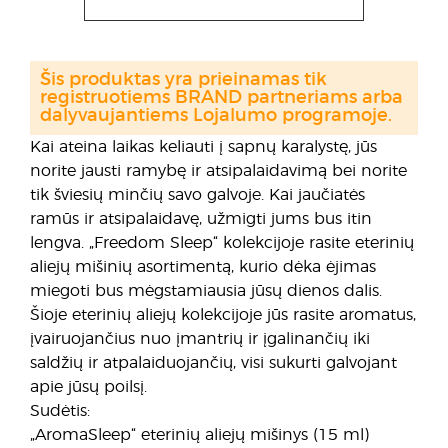
Šis produktas yra prieinamas tik
registruotiems BRAND partneriams arba
dalyvaujantiems Lojalumo programoje.
Kai ateina laikas keliauti į sapnų karalystę, jūs
norite jausti ramybę ir atsipalaidavimą bei norite
tik šviesių minčių savo galvoje. Kai jaučiatės
ramūs ir atsipalaidavę, užmigti jums bus itin
lengva. „Freedom Sleep“ kolekcijoje rasite eterinių
aliejų mišinių asortimentą, kurio dėka ėjimas
miegoti bus mėgstamiausia jūsų dienos dalis.
Šioje eterinių aliejų kolekcijoje jūs rasite aromatus,
įvairuojančius nuo įmantrių ir įgalinančių iki
saldžių ir atpalaiduojančių, visi sukurti galvojant
apie jūsų poilsį.
Sudėtis:
„AromaSleep“ eterinių aliejų mišinys (15 ml)