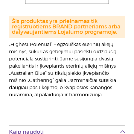
Šis produktas yra prieinamas tik
registruotiems BRAND partneriams arba
dalyvaujantiems Lojalumo programoje.
„Highest Potential“ – egzotiškas eterinių aliejų
mišinys, sukurtas gebėjimui pasiekti didžiausią
potencialą sustiprinti. Jame susijungia dvasią
pakeliantis ir įkvepiantis eterinių aliejų mišinys
„Australian Blue“ su tikslų siekio įkvepiančio
mišinio „Gathering“ galia. Jazminaičiai suteikia
daugiau pasitikėjimo, o kvapiosios kanangos
nuramina, atpalaiduoja ir harmonizuoja.
Kaip naudoti