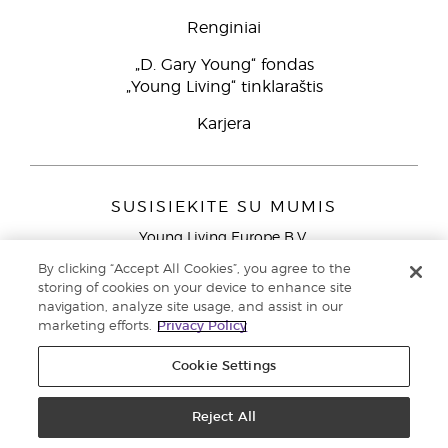
Renginiai
„D. Gary Young“ fondas
„Young Living“ tinklaraštis
Karjera
SUSISIEKITE SU MUMIS
Young Living Europe B.V.
Peizerweg 97
By clicking “Accept All Cookies”, you agree to the
9727 AJ Groningen
storing of cookies on your device to enhance site
Netherlands
navigation, analyze site usage, and assist in our
marketing efforts.
Privacy Policy
Klientų aptarnavimas (nemokami skambučiai iš laidinių
telefonų Lietuvoje)
80030914
Cookie Settings
Copyright © 2021 Young Living Essential Oils. Visos teisės saugomos. |
Reject All
Privatumo politika