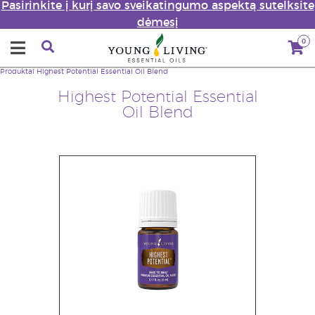
Pasirinkite į kurį savo sveikatingumo aspektą sutelksite
dėmesį
0
Produktai
Highest Potential Essential Oil Blend
Highest Potential Essential
Oil Blend