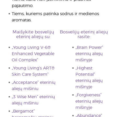
pajautimo.
Tiems, kuriems patinka sodrus ir medienos
aromatas.
Maišykite bosvelijų
Bosvelijų eterinį aliejų
eterinį aliejų su:
rasite:
„Young Living V-6®
„Brain Power“
Enhanced Vegetable
eterinių aliejų
Oil Complex“
mišinyje
„Young Living’s ART®
„Highest
Skin Care System“
Potential“
eterinių aliejų
„Acceptance“ eterinių
mišinyje
aliejų mišiniu
„Forgiveness“
„3 Wise Men“ eterinių
eterinių aliejų
aliejų mišiniu
mišinyje
„Bergamot“
„Abundance“