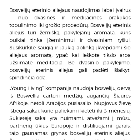
Bosvelijų eterinio aliejaus naudojimas labai įvairus
– nuo dvasinės ir meditacinės praktikos
tobulinimo iki grožio procedūrų. Bosvelijų eterinis
aliejus turi žemišką, pakylėjantį aromatą, kuris
puikiai tinka įžeminimui ir dvasiniam ryšiui.
Susikurkite saugią ir jaukią aplinką įkvėpdami šio
aliejaus aromatą, ypač kai ieškote tikslo arba
užsiimate meditacija. Be dvasinio pakylėjimo,
bosvelijų eterinis aliejus gali padėti išlaikyti
spindinčią odą.
„Young Living“ kompanija naudoja bosvelijų dervą
iš Boswellia carterii medžių, augančių Šiaurės
Afrikoje, netoli Arabijos pusiasalio. Nupjovus žievę
išbėga sakai, kurie paliekami kietėti iki 3 mėnesių.
Sukietėję sakai yra nuimami, atvežami į mūsų
partnerių ūkius Europoje ir distiliuojami garais,
taip gaunamas grynas bosvelijų eterinis aliejus.