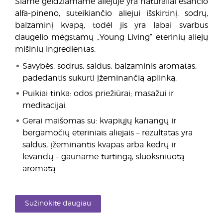
Šiame geidžiamame aliejuje yra natūraliai esančio
alfa-pineno, suteikiančio aliejui išskirtinį, sodrų,
balzaminį kvapą, todėl jis yra labai svarbus
daugelio mėgstamų „Young Living“ eterinių aliejų
mišinių ingredientas.
Savybės: sodrus, saldus, balzaminis aromatas,
padedantis sukurti įžeminančią aplinką.
Puikiai tinka: odos priežiūrai; masažui ir
meditacijai.
Gerai maišomas su: kvapiųjų kanangų ir
bergamočių eteriniais aliejais – rezultatas yra
saldus, įžeminantis kvapas arba kedrų ir
levandų – gauname turtingą, sluoksniuotą
aromatą.
Sužinokite daugiau