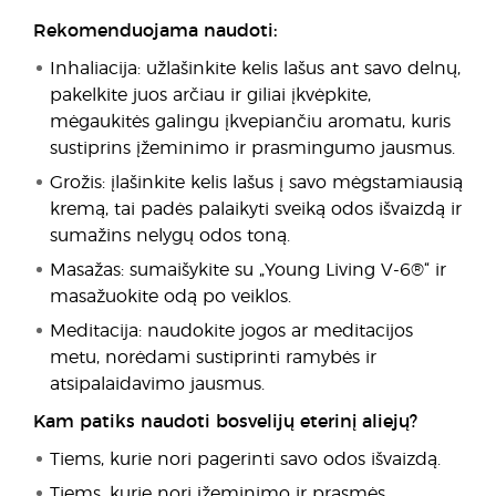
Rekomenduojama naudoti:
Inhaliacija: užlašinkite kelis lašus ant savo delnų,
pakelkite juos arčiau ir giliai įkvėpkite,
mėgaukitės galingu įkvepiančiu aromatu, kuris
sustiprins įžeminimo ir prasmingumo jausmus.
Grožis: įlašinkite kelis lašus į savo mėgstamiausią
kremą, tai padės palaikyti sveiką odos išvaizdą ir
sumažins nelygų odos toną.
Masažas: sumaišykite su „Young Living V-6®“ ir
masažuokite odą po veiklos.
Meditacija: naudokite jogos ar meditacijos
metu, norėdami sustiprinti ramybės ir
atsipalaidavimo jausmus.
Kam patiks naudoti bosvelijų eterinį aliejų?
Tiems, kurie nori pagerinti savo odos išvaizdą.
Tiems, kurie nori įžeminimo ir prasmės