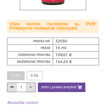
Visos kainos nurodytos su PVM.
Pristatymo mokesčiai neįtraukti.
32030
PREKĖS NR.
15 ml
PREKĖ
109,61 €
DIDMENINĖ PREKYBA
144,23 €
MAŽMENINĖ PREKYBA
15 ML
5 ML
Įdėti į prekių krepšelį
Boswellia carterii