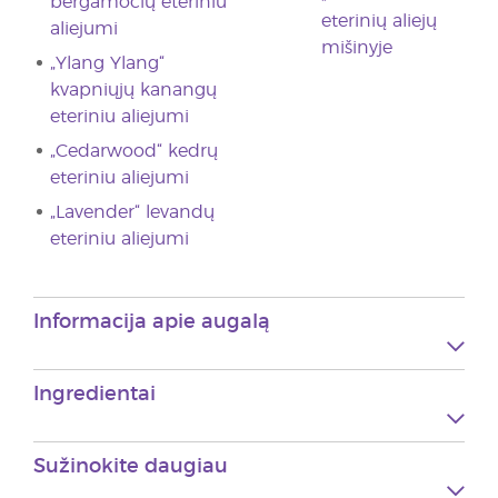
bergamočių eteriniu
eterinių aliejų
aliejumi
mišinyje
„Ylang Ylang“
kvapniųjų kanangų
eteriniu aliejumi
„Cedarwood“ kedrų
eteriniu aliejumi
„Lavender“ levandų
eteriniu aliejumi
Informacija apie augalą
Ingredientai
Sužinokite daugiau