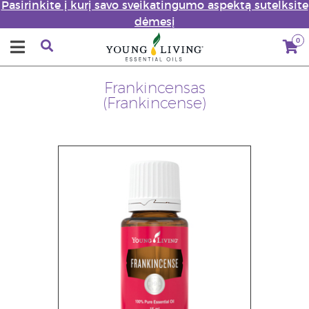
Pasirinkite į kurį savo sveikatingumo aspektą sutelksite
dėmesį
0
Frankincensas
(Frankincense)