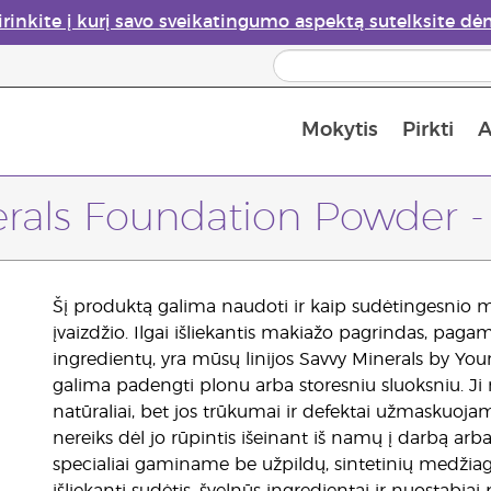
irinkite į kurį savo sveikatingumo aspektą sutelksite dė
Mokytis
Pirkti
A
Apie eterinių aliejų garintuvus
Paskutinė galimybė įsi
erals Foundation Powder -
Šį produktą galima naudoti ir kaip sudėtingesnio ma
įvaizdžio. Ilgai išliekantis makiažo pagrindas, pag
ingredientų, yra mūsų linijos Savvy Minerals by Y
galima padengti plonu arba storesniu sluoksniu. Ji
natūraliai, bet jos trūkumai ir defektai užmaskuojam
nereiks dėl jo rūpintis išeinant iš namų į darbą arba
specialiai gaminame be užpildų, sintetinių medžiagų i