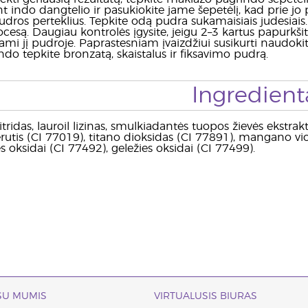
t indo dangtelio ir pasukiokite jame šepetėlį, kad prie jo 
udros perteklius. Tepkite odą pudra sukamaisiais judesiais.
cesą. Daugiau kontrolės įgysite, jeigu 2–3 kartus papurkši
mi jį pudroje. Paprastesniam įvaizdžiui susikurti naudokite
do tepkite bronzatą, skaistalus ir fiksavimo pudrą.
Ingredient
tridas, lauroil lizinas, smulkiadantės tuopos žievės ekstraktas
rutis (CI 77019), titano dioksidas (CI 77891), mangano vio
s oksidai (CI 77492), geležies oksidai (CI 77499).
 SU MUMIS
VIRTUALUSIS BIURAS