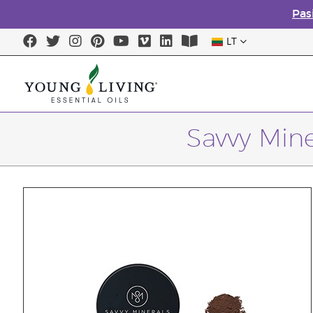
Pas
LT
Savvy Min