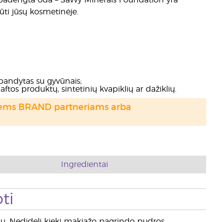
ai padengta oda – Savvy Minerals Foundation yra
ūti jūsų kosmetinėje.
andytas su gyvūnais;
ftos produktų, sintetinių kvapiklių ar dažiklių.
otiems BRAND partneriams arba
Ingredientai
ti
iu. Nedidelį kiekį makiažo pagrindo pudros