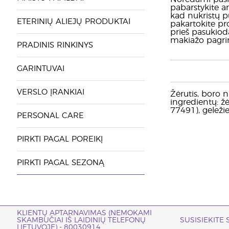
pabarstykite an
kad nukristų p
ETERINIŲ ALIEJŲ PRODUKTAI
pakartokite pro
prieš pasukioda
makiažo pagrin
PRADINIS RINKINYS
GARINTUVAI
VERSLO ĮRANKIAI
Žėrutis, boro ni
ingredientų: žė
77491), geležie
PERSONAL CARE
PIRKTI PAGAL POREIKĮ
PIRKTI PAGAL SEZONĄ
KLIENTŲ APTARNAVIMAS (NEMOKAMI
SKAMBUČIAI IŠ LAIDINIŲ TELEFONŲ
SUSISIEKITE
LIETUVOJE) - 80030914