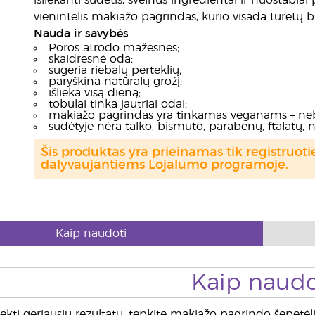
išliekanti sudėtis, švelnūs ingredientai ir nuostabi
vienintelis makiažo pagrindas, kurio visada turėtų b
Nauda ir savybės
Poros atrodo mažesnės;
skaidresnė oda;
sugeria riebalų perteklių;
paryškina natūralų grožį;
išlieka visą dieną;
tobulai tinka jautriai odai;
makiažo pagrindas yra tinkamas veganams – neb
sudėtyje nėra talko, bismuto, parabenų, ftalatų, na
Šis produktas yra prieinamas tik registru
dalyvaujantiems Lojalumo programoje.
Kaip naudoti
Kaip naudo
kti geriausių rezultatų, tepkite makiažo pagrindo šepetėl