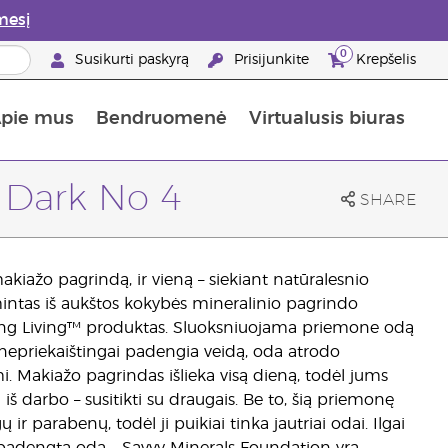
mesį
0
Susikurti paskyrą
Prisijunkite
Krepšelis
pie mus
Bendruomenė
Virtualusis biuras
gyti: 50% nuolaida odos priežiūros produktams
Informacija apie maistines medžiagas
„Young Living“ maisto papildų vadovas
Kaip naudoti eterinius aliejus
„Young Living“ narystės privalumai
 Dark No 4
SHARE
kiažo pagrindą, ir vieną – siekiant natūralesnio
amintas iš aukštos kokybės mineralinio pagrindo
oung Living™ produktas. Sluoksniuojama priemone odą
 nepriekaištingai padengia veidą, oda atrodo
i. Makiažo pagrindas išlieka visą dieną, todėl jums
 iš darbo – susitikti su draugais. Be to, šią priemonę
r parabenų, todėl ji puikiai tinka jautriai odai. Ilgai