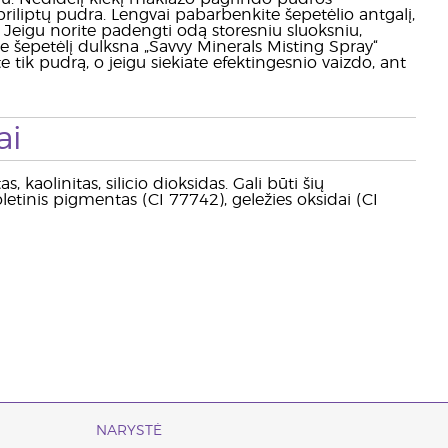
priliptų pudra. Lengvai pabarbenkite šepetėlio antgalį,
 Jeigu norite padengti odą storesniu sluoksniu,
te šepetėlį dulksna „Savvy Minerals Misting Spray“
 tik pudrą, o jeigu siekiate efektingesnio vaizdo, ant
ai
, kaolinitas, silicio dioksidas. Gali būti šių
letinis pigmentas (CI 77742), geležies oksidai (CI
NARYSTĖ