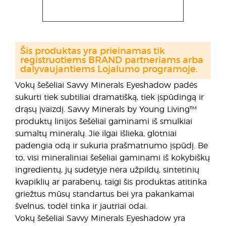
Šis produktas yra prieinamas tik
registruotiems BRAND partneriams arba
dalyvaujantiems Lojalumo programoje.
Vokų šešėliai Savvy Minerals Eyeshadow padės
sukurti tiek subtiliai dramatišką, tiek įspūdingą ir
drąsų įvaizdį. Savvy Minerals by Young Living™
produktų linijos šešėliai gaminami iš smulkiai
sumaltų mineralų. Jie ilgai išlieka, glotniai
padengia odą ir sukuria prašmatnumo įspūdį. Be
to, visi mineraliniai šešėliai gaminami iš kokybiškų
ingredientų, jų sudėtyje nėra užpildų, sintetinių
kvapiklių ar parabenų, taigi šis produktas atitinka
griežtus mūsų standartus bei yra pakankamai
švelnus, todėl tinka ir jautriai odai.
Vokų šešėliai Savvy Minerals Eyeshadow yra