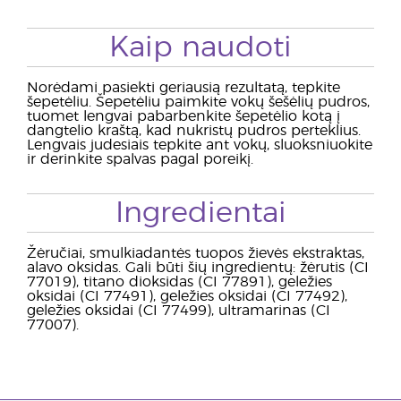
Kaip naudoti
Norėdami pasiekti geriausią rezultatą, tepkite
šepetėliu. Šepetėliu paimkite vokų šešėlių pudros,
tuomet lengvai pabarbenkite šepetėlio kotą į
dangtelio kraštą, kad nukristų pudros perteklius.
Lengvais judesiais tepkite ant vokų, sluoksniuokite
ir derinkite spalvas pagal poreikį.
Ingredientai
Žėručiai, smulkiadantės tuopos žievės ekstraktas,
alavo oksidas. Gali būti šių ingredientų: žėrutis (CI
77019), titano dioksidas (CI 77891), geležies
oksidai (CI 77491), geležies oksidai (CI 77492),
geležies oksidai (CI 77499), ultramarinas (CI
77007).