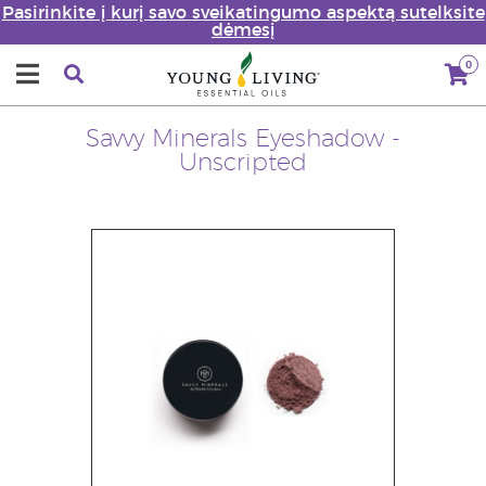
Pasirinkite į kurį savo sveikatingumo aspektą sutelksite
dėmesį
0
Savvy Minerals Eyeshadow -
Unscripted