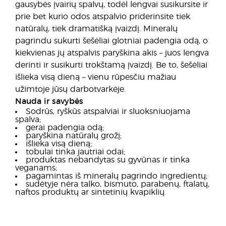
gausybės įvairių spalvų, todėl lengvai susikursite ir
prie bet kurio odos atspalvio priderinsite tiek
natūralų, tiek dramatišką įvaizdį. Mineralų
pagrindu sukurti šešėliai glotniai padengia odą, o
kiekvienas jų atspalvis paryškina akis – juos lengva
derinti ir susikurti trokštamą įvaizdį. Be to, šešėliai
išlieka visą dieną – vienu rūpesčiu mažiau
užimtoje jūsų darbotvarkėje.
Nauda ir savybės
Sodrūs, ryškūs atspalviai ir sluoksniuojama
spalva;
gerai padengia odą;
paryškina natūralų grožį;
išlieka visą dieną;
tobulai tinka jautriai odai;
produktas nebandytas su gyvūnas ir tinka
veganams;
pagamintas iš mineralų pagrindo ingredientų;
sudėtyje nėra talko, bismuto, parabenų, ftalatų,
naftos produktų ar sintetinių kvapiklių.