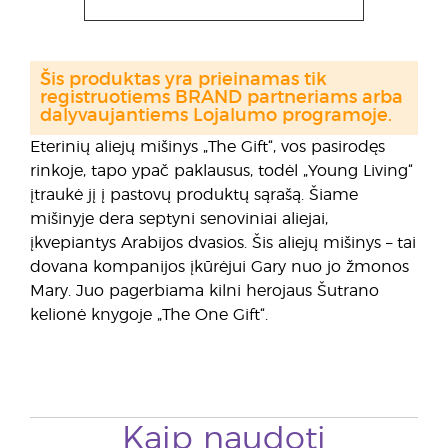
Šis produktas yra prieinamas tik
registruotiems BRAND partneriams arba
dalyvaujantiems Lojalumo programoje.
Eterinių aliejų mišinys „The Gift“, vos pasirodęs
rinkoje, tapo ypač paklausus, todėl „Young Living“
įtraukė jį į pastovų produktų sąrašą. Šiame
mišinyje dera septyni senoviniai aliejai,
įkvepiantys Arabijos dvasios. Šis aliejų mišinys – tai
dovana kompanijos įkūrėjui Gary nuo jo žmonos
Mary. Juo pagerbiama kilni herojaus Šutrano
kelionė knygoje „The One Gift“.
Kaip naudoti