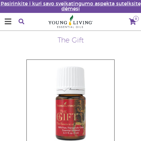
Pasirinkite į kurį savo sveikatingumo aspektą sutelksite
dėmesį
0
The Gift