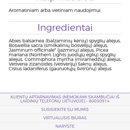
Aromatiniam arba vietiniam naudojimui.
Ingredientai
Abies balsamea (balzaminių kėnių) spyglių aliejus,
Boswellia sacra (smilkalinių bosvelijų) aliejus,
Jasminum officinale* (jazminų) aliejus, Picea
mariana (Northern Lights juodųjų eglių) spyglių
aliejus, Commiphora myrrha (miramedžių) aliejus,
Vetiveria zizanoides (vetiverijų) šaknų aliejus,
Cistus ladaniferus (gauruotųjų švitrūnų) aliejus.
KLIENTŲ APTARNAVIMAS (NEMOKAMI SKAMBUČIAI IŠ
LAIDINIŲ TELEFONŲ LIETUVOJE) - 80030914
SUSISIEKITE SU MUMIS
VIRTUALUSIS BIURAS
NARYSTĖ