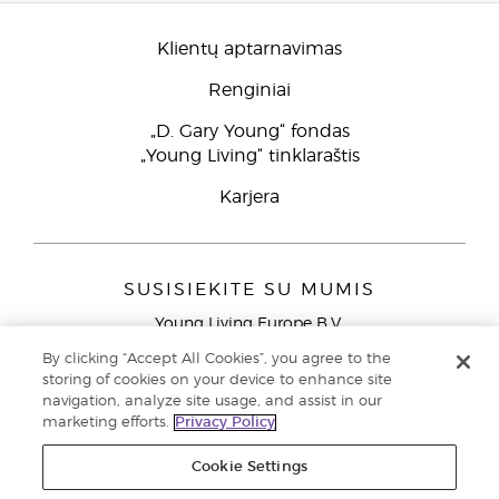
Klientų aptarnavimas
Renginiai
„D. Gary Young“ fondas
„Young Living“ tinklaraštis
Karjera
SUSISIEKITE SU MUMIS
Young Living Europe B.V.
Peizerweg 97
By clicking “Accept All Cookies”, you agree to the
9727 AJ Groningen
storing of cookies on your device to enhance site
Netherlands
navigation, analyze site usage, and assist in our
marketing efforts.
Privacy Policy
Klientų aptarnavimas (nemokami skambučiai iš laidinių
telefonų Lietuvoje)
80030914
Cookie Settings