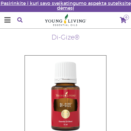
Pasirinkite į kurį savo sveikatingumo aspektą sutelksite
dėmesį
0
Di-Gize®