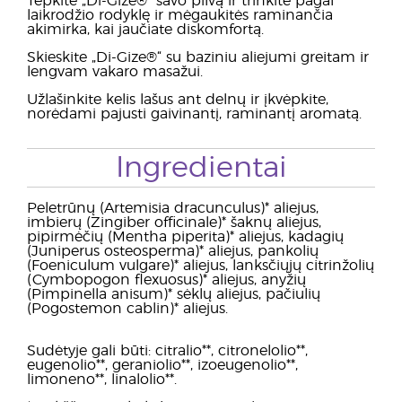
Tepkite „Di-Gize®“ savo pilvą ir trinkite pagal
laikrodžio rodyklę ir mėgaukitės raminančia
akimirka, kai jaučiate diskomfortą.
Skieskite „Di-Gize®“ su baziniu aliejumi greitam ir
lengvam vakaro masažui.
Užlašinkite kelis lašus ant delnų ir įkvėpkite,
norėdami pajusti gaivinantį, raminantį aromatą.
Ingredientai
Peletrūnų (Artemisia dracunculus)* aliejus,
imbierų (Zingiber officinale)* šaknų aliejus,
pipirmėčių (Mentha piperita)* aliejus, kadagių
(Juniperus osteosperma)* aliejus, pankolių
(Foeniculum vulgare)* aliejus, lanksčiųjų citrinžolių
(Cymbopogon flexuosus)* aliejus, anyžių
(Pimpinella anisum)* sėklų aliejus, pačiulių
(Pogostemon cablin)* aliejus.
Sudėtyje gali būti: citralio**, citronelolio**,
eugenolio**, geraniolio**, izoeugenolio**,
limoneno**, linalolio**.