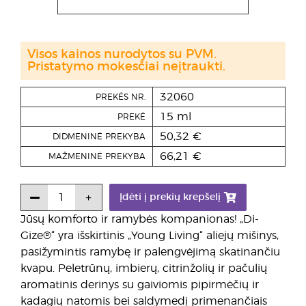
Visos kainos nurodytos su PVM.
Pristatymo mokesčiai neįtraukti.
32060
PREKĖS NR.
15 ml
PREKĖ
50,32 €
DIDMENINĖ PREKYBA
66,21 €
MAŽMENINĖ PREKYBA
Įdėti į prekių krepšelį
Jūsų komforto ir ramybės kompanionas! „Di-
Gize®“ yra išskirtinis „Young Living“ aliejų mišinys,
pasižymintis ramybę ir palengvėjimą skatinančiu
kvapu. Peletrūnų, imbierų, citrinžolių ir pačulių
aromatinis derinys su gaiviomis pipirmėčių ir
kadagių natomis bei saldymedį primenančiais