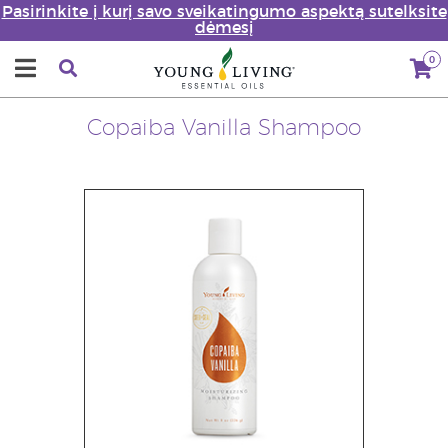
Pasirinkite į kurį savo sveikatingumo aspektą sutelksite
dėmesį
0
Copaiba Vanilla Shampoo