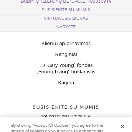
LAIDINIŲ TELEFONŲ LIETUVOJE) - 80030914
SUSISIEKITE SU MUMIS
VIRTUALUSIS BIURAS
NARYSTĖ
Klientų aptarnavimas
Renginiai
„D. Gary Young“ fondas
„Young Living“ tinklaraštis
Karjera
SUSISIEKITE SU MUMIS
Young Living Europe B.V.
Peizerweg 97
By clicking “Accept All Cookies”, you agree to the
9727 AJ Groningen
storing of cookies on your device to enhance site