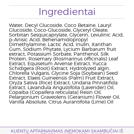
Ingredientai
Water, Decyl Glucoside, Coco Betaine, Lauryl
Glucoside, Coco-Glucoside, Glyceryl Oleate,
Sorbitan Sesquicaprylate, Glycerin, Levulinic Acid,
p-Anisic Acid, Behenamidopropyl
Dimethylamine, Lactic Acid, Inulin, Xanthan
Gum, Sodium Phytate, Lycium Barbarum fruit
extract, Potassium Sorbate, Panthenol, Silk
Protein, Rosemary (Rosmarinus officinalis) Leaf
Extract, Equisetum Arvense Extract, Yucca
Schidigera (Root) Extract, Hydrolyzed algin,
Chlorella Vulgaris, Glycine Soja (Soybean) Seed
Extract, Elaeis Guineensis (Palm) Fruit Extract,
Oryza Sativa (Rice) Extract, Undaria Pinnatifida
Extract, Lavandula Angustifolia (Lavender) Oil,
Copaiba (Copaifera reticulata) Resin Oil,
Pelargonium Graveolens (Geranium) Flower Oil,
Vanilla Absolute, Citrus Aurantifolia (Lime) Oil
KLIENTŲ APTARNAVIMAS (NEMOKAMI SKAMBUČIAI IŠ