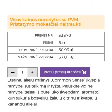
Visos kainos nurodytos su PVM.
Pristatymo mokesčiai neįtraukti.
33370
PREKĖS NR.
5 ml
PREKĖ
50,93 €
DIDMENINĖ PREKYBA
67,01 €
MAŽMENINĖ PREKYBA
Įdėti į prekių krepšelį
Eterinių aliejų mišinys „Common Sense“ įkvepia
ramybę, susitelkimą ir ryžtą. Pajuskite vidinę
ramybę, tiesiai iš buteliuko įkvėpdami aromato,
kurį sukuria bosvelijų, žaliųjų citrinų ir kvapiųjų
kanangų aliejai.