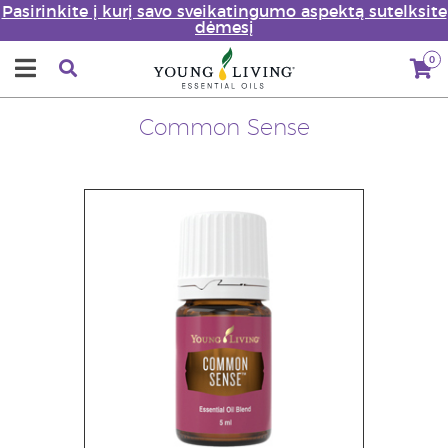
Pasirinkite į kurį savo sveikatingumo aspektą sutelksite
dėmesį
0
Common Sense