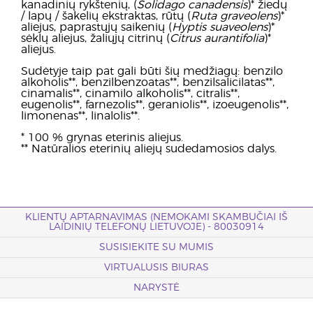
kanadinių rykštenių, (
Solidago canadensis
)* žiedų
/ lapų / šakelių ekstraktas, rūtų (
Ruta graveolens
)*
aliejus, paprastųjų saikenių (
Hyptis suaveolens
)*
sėklų aliejus, žaliųjų citrinų (
Citrus aurantifolia
)*
aliejus.
Sudėtyje taip pat gali būti šių medžiagų: benzilo
alkoholis**, benzilbenzoatas**, benzilsalicilatas**,
cinamalis**, cinamilo alkoholis**, citralis**,
eugenolis**, farnezolis**, geraniolis**, izoeugenolis**,
limonenas**, linalolis**.
* 100 % grynas eterinis aliejus.
** Natūralios eterinių aliejų sudedamosios dalys.
KLIENTŲ APTARNAVIMAS (NEMOKAMI SKAMBUČIAI IŠ
LAIDINIŲ TELEFONŲ LIETUVOJE) - 80030914
SUSISIEKITE SU MUMIS
VIRTUALUSIS BIURAS
NARYSTĖ