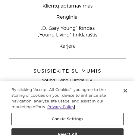
Klientų aptarnavimas
Renginiai
„D. Gary Young“ fondas
„Young Living“ tinklaraštis
Karjera
SUSISIEKITE SU MUMIS
Young Living Europe B.V.
Peizerweg 97
By clicking “Accept All Cookies”, you agree to the
9727 AJ Groningen
storing of cookies on your device to enhance site
Netherlands
navigation, analyze site usage, and assist in our
marketing efforts.
Privacy Policy
Klientų aptarnavimas (nemokami skambučiai iš laidinių
telefonų Lietuvoje)
80030914
Cookie Settings
Copyright © 2021 Young Living Essential Oils. Visos teisės saugomos. |
Privatumo politika
Reject All