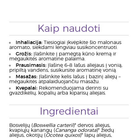
Kaip naudoti
Inhaliacija:
Tiesiogiai įkvėpkite šio malonaus
aromato, siekdami lengviau susikoncentruoti.
Grožis:
Įlašinkite į pamėgtą kūno kremą ir
mėgaukitės aromatine palaima.
Prausimasis:
Įlašinę 6–8 lašus aliejaus į vonią,
pripiltą vandens, susikursite aromatinę vonią.
Masažas:
Įlašinkite kelis lašus į bazinį aliejų –
mėgaukitės atpalaiduojančiu masažu.
Kvepalai:
Rekomenduojama derinti su
gvazdikėlių, kopalių arba kiparisų aliejais.
Ingredientai
Bosvelijų (
Boswellia carterii
)* dervos aliejus,
kvapiųjų kanangų (
Cananga odorata
)* žiedų
aliejus, okotijų (
Ocotea quixos
)* lapų aliejus,