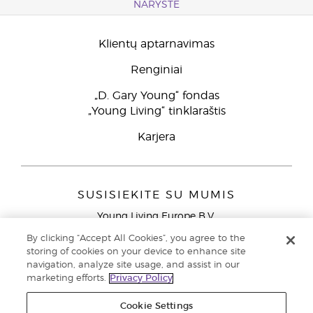
NARYSTĖ
Klientų aptarnavimas
Renginiai
„D. Gary Young“ fondas
„Young Living“ tinklaraštis
Karjera
SUSISIEKITE SU MUMIS
Young Living Europe B.V.
Peizerweg 97
By clicking “Accept All Cookies”, you agree to the
9727 AJ Groningen
storing of cookies on your device to enhance site
Netherlands
navigation, analyze site usage, and assist in our
marketing efforts.
Privacy Policy
Klientų aptarnavimas (nemokami skambučiai iš laidinių
telefonų Lietuvoje)
80030914
Cookie Settings