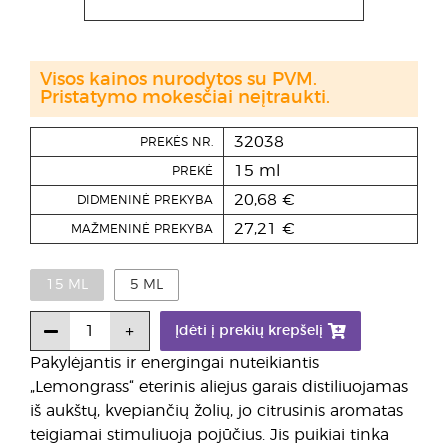
Visos kainos nurodytos su PVM.
Pristatymo mokesčiai neįtraukti.
32038
PREKĖS NR.
15 ml
PREKĖ
20,68 €
DIDMENINĖ PREKYBA
27,21 €
MAŽMENINĖ PREKYBA
15 ML
5 ML
Įdėti į prekių krepšelį
Pakylėjantis ir energingai nuteikiantis
„Lemongrass“ eterinis aliejus garais distiliuojamas
iš aukštų, kvepiančių žolių, jo citrusinis aromatas
teigiamai stimuliuoja pojūčius. Jis puikiai tinka