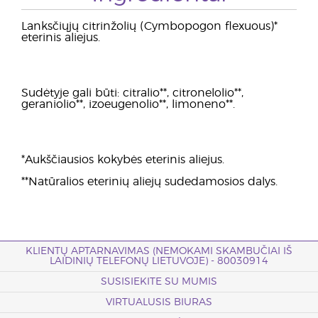
Lanksčiųjų citrinžolių (Cymbopogon flexuous)*
eterinis aliejus.
Sudėtyje gali būti: citralio**, citronelolio**,
geraniolio**, izoeugenolio**, limoneno**.
*Aukščiausios kokybės eterinis aliejus.
**Natūralios eterinių aliejų sudedamosios dalys.
KLIENTŲ APTARNAVIMAS (NEMOKAMI SKAMBUČIAI IŠ
LAIDINIŲ TELEFONŲ LIETUVOJE) - 80030914
SUSISIEKITE SU MUMIS
VIRTUALUSIS BIURAS