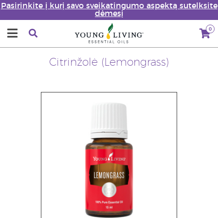
Pasirinkite į kurį savo sveikatingumo aspektą sutelksite
dėmesį
0
Citrinžolė (Lemongrass)