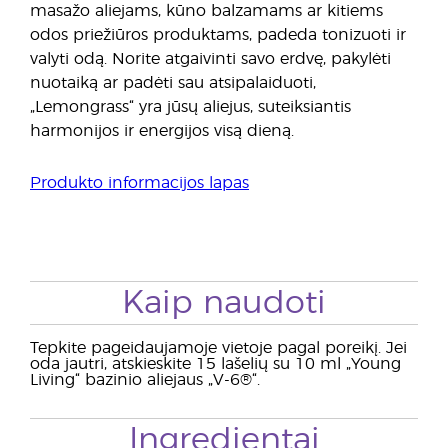
masažo aliejams, kūno balzamams ar kitiems
odos priežiūros produktams, padeda tonizuoti ir
valyti odą. Norite atgaivinti savo erdvę, pakylėti
nuotaiką ar padėti sau atsipalaiduoti,
„Lemongrass“ yra jūsų aliejus, suteiksiantis
harmonijos ir energijos visą dieną.
Produkto informacijos lapas
Kaip naudoti
Tepkite pageidaujamoje vietoje pagal poreikį. Jei
oda jautri, atskieskite 15 lašelių su 10 ml „Young
Living“ bazinio aliejaus „V-6®“.
Ingredientai