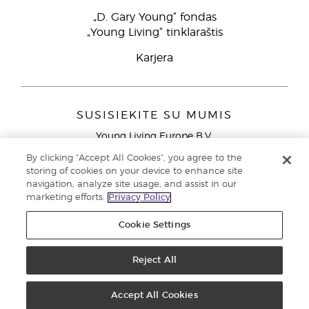
„D. Gary Young“ fondas
„Young Living“ tinklaraštis
Karjera
SUSISIEKITE SU MUMIS
Young Living Europe B.V.
Peizerweg 97
By clicking “Accept All Cookies”, you agree to the
9727 AJ Groningen
storing of cookies on your device to enhance site
Netherlands
navigation, analyze site usage, and assist in our
marketing efforts.
Privacy Policy
Klientų aptarnavimas (nemokami skambučiai iš laidinių
telefonų Lietuvoje)
80030914
Cookie Settings
Copyright © 2021 Young Living Essential Oils. Visos teisės saugomos. |
Privatumo politika
Reject All
Accept All Cookies