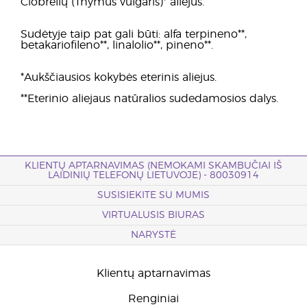
Čiobrelių (Thymus vulgaris)* aliejus.
Sudėtyje taip pat gali būti: alfa terpineno**,
betakariofileno**, linalolio**, pineno**.
*Aukščiausios kokybės eterinis aliejus.
**Eterinio aliejaus natūralios sudedamosios dalys.
KLIENTŲ APTARNAVIMAS (NEMOKAMI SKAMBUČIAI IŠ
LAIDINIŲ TELEFONŲ LIETUVOJE) - 80030914
SUSISIEKITE SU MUMIS
VIRTUALUSIS BIURAS
NARYSTĖ
Klientų aptarnavimas
Renginiai