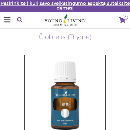
Pasirinkite į kurį savo sveikatingumo aspektą sutelksite
dėmesį
0
Čiobrelis (Thyme)