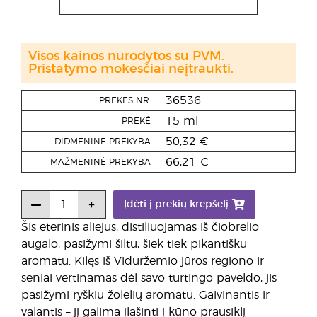
Visos kainos nurodytos su PVM.
Pristatymo mokesčiai neįtraukti.
36536
PREKĖS NR.
15 ml
PREKĖ
50,32 €
DIDMENINĖ PREKYBA
66,21 €
MAŽMENINĖ PREKYBA
Įdėti į prekių krepšelį
Šis eterinis aliejus, distiliuojamas iš čiobrelio
augalo, pasižymi šiltu, šiek tiek pikantišku
aromatu. Kilęs iš Viduržemio jūros regiono ir
seniai vertinamas dėl savo turtingo paveldo, jis
pasižymi ryškiu žolelių aromatu. Gaivinantis ir
valantis – jį galima įlašinti į kūno prausiklį