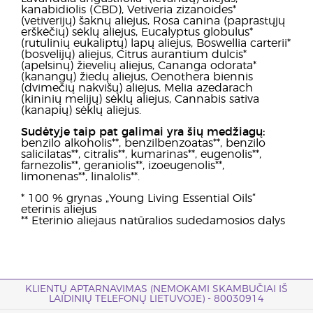
kanabidiolis (CBD), Vetiveria zizanoides*
(vetiverijų) šaknų aliejus, Rosa canina (paprastųjų
erškėčių) sėklų aliejus, Eucalyptus globulus*
(rutulinių eukaliptų) lapų aliejus, Boswellia carterii*
(bosvelijų) aliejus, Citrus aurantium dulcis*
(apelsinų) žievelių aliejus, Cananga odorata*
(kanangų) žiedų aliejus, Oenothera biennis
(dvimečių nakvišų) aliejus, Melia azedarach
(kininių melijų) sėklų aliejus, Cannabis sativa
(kanapių) sėklų aliejus.
Sudėtyje taip pat galimai yra šių medžiagų:
benzilo alkoholis**, benzilbenzoatas**, benzilo
salicilatas**, citralis**, kumarinas**, eugenolis**,
farnezolis**, geraniolis**, izoeugenolis**,
limonenas**, linalolis**.
* 100 % grynas „Young Living Essential Oils“
eterinis aliejus
** Eterinio aliejaus natūralios sudedamosios dalys
KLIENTŲ APTARNAVIMAS (NEMOKAMI SKAMBUČIAI IŠ
LAIDINIŲ TELEFONŲ LIETUVOJE) - 80030914