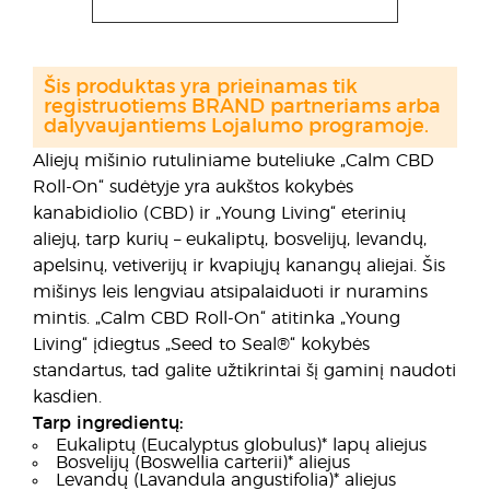
Šis produktas yra prieinamas tik
registruotiems BRAND partneriams arba
dalyvaujantiems Lojalumo programoje.
Aliejų mišinio rutuliniame buteliuke „Calm CBD
Roll-On“ sudėtyje yra aukštos kokybės
kanabidiolio (CBD) ir „Young Living“ eterinių
aliejų, tarp kurių – eukaliptų, bosvelijų, levandų,
apelsinų, vetiverijų ir kvapiųjų kanangų aliejai. Šis
mišinys leis lengviau atsipalaiduoti ir nuramins
mintis. „Calm CBD Roll-On“ atitinka „Young
Living“ įdiegtus „Seed to Seal®“ kokybės
standartus, tad galite užtikrintai šį gaminį naudoti
kasdien.
Tarp ingredientų:
Eukaliptų (Eucalyptus globulus)* lapų aliejus
Bosvelijų (Boswellia carterii)* aliejus
Levandų (Lavandula angustifolia)* aliejus