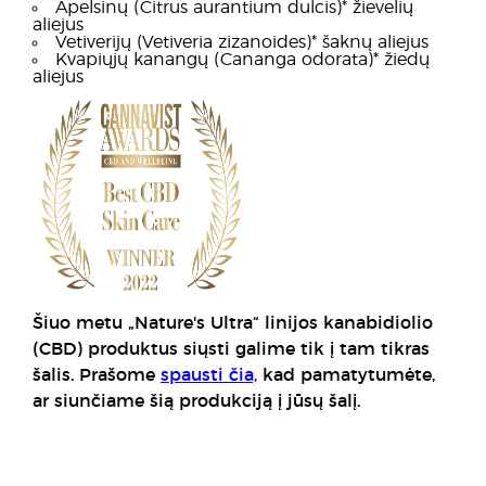
Apelsinų (Citrus aurantium dulcis)* žievelių
aliejus
Vetiverijų (Vetiveria zizanoides)* šaknų aliejus
Kvapiųjų kanangų (Cananga odorata)* žiedų
aliejus
Šiuo metu „Nature's Ultra“ linijos kanabidiolio
(CBD) produktus siųsti galime tik į tam tikras
šalis. Prašome
spausti čia,
kad pamatytumėte,
ar siunčiame šią produkciją į jūsų šalį.