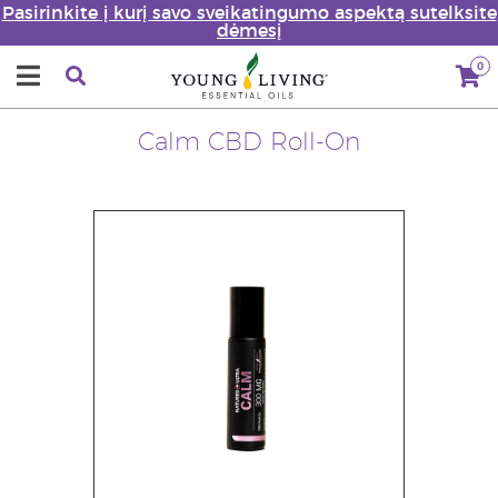
Pasirinkite į kurį savo sveikatingumo aspektą sutelksite
dėmesį
0
Calm CBD Roll-On