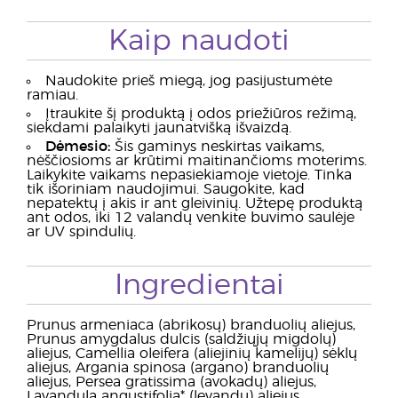
Kaip naudoti
Naudokite prieš miegą, jog pasijustumėte
ramiau.
Įtraukite šį produktą į odos priežiūros režimą,
siekdami palaikyti jaunatvišką išvaizdą.
Dėmesio:
Šis gaminys neskirtas vaikams,
nėščiosioms ar krūtimi maitinančioms moterims.
Laikykite vaikams nepasiekiamoje vietoje. Tinka
tik išoriniam naudojimui. Saugokite, kad
nepatektų į akis ir ant gleivinių. Užtepę produktą
ant odos, iki 12 valandų venkite buvimo saulėje
ar UV spindulių.
Ingredientai
Prunus armeniaca (abrikosų) branduolių aliejus,
Prunus amygdalus dulcis (saldžiųjų migdolų)
aliejus, Camellia oleifera (aliejinių kamelijų) sėklų
aliejus, Argania spinosa (argano) branduolių
aliejus, Persea gratissima (avokadų) aliejus,
Lavandula angustifolia* (levandų) aliejus,