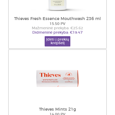
Thieves Fresh Essence Mouthwash 236 ml
15.50 PV
Mažmeninė prekyba: €25.62
Didmeninė prekyba: €19.47
Įdėti į prekių
krepšelį
Thieves Mints 21g
14.00 PV