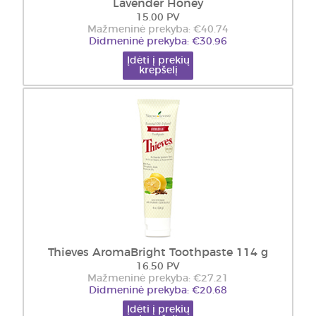
Lavender Honey
15.00 PV
Mažmeninė prekyba: €40.74
Didmeninė prekyba: €30.96
Įdėti į prekių
krepšelį
Thieves AromaBright Toothpaste 114 g
16.50 PV
Mažmeninė prekyba: €27.21
Didmeninė prekyba: €20.68
Įdėti į prekių