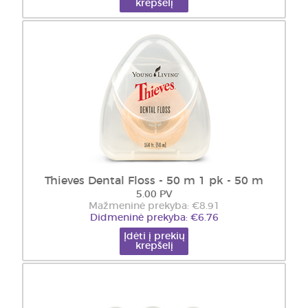
krepšelį
Thieves Dental Floss - 50 m 1 pk - 50 m
5.00 PV
Mažmeninė prekyba: €8.91
Didmeninė prekyba: €6.76
Įdėti į prekių
krepšelį