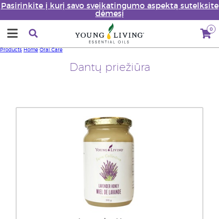
Pasirinkite į kurį savo sveikatingumo aspektą sutelksite
dėmesį
0
Products
Home
Oral Care
Dantų priežiūra