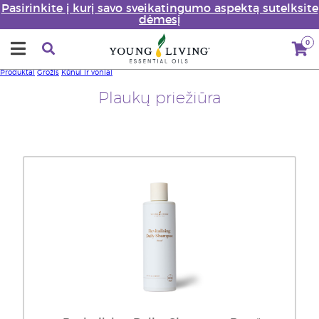
Pasirinkite į kurį savo sveikatingumo aspektą sutelksite
dėmesį
0
Produktai
Grožis
Kūnui ir voniai
Plaukų priežiūra