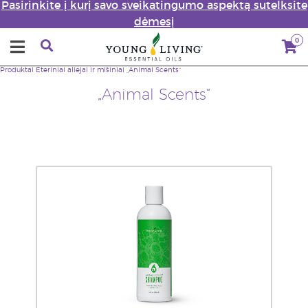
Pasirinkite į kurį savo sveikatingumo aspektą sutelksite
dėmesį
0
Produktai
Eteriniai aliejai ir mišiniai
„Animal Scents“
„Animal Scents“