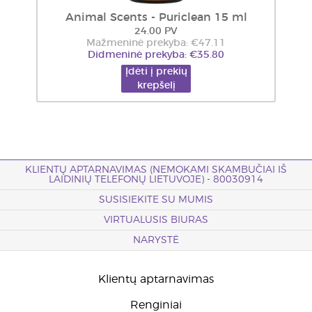
Animal Scents - Puriclean 15 ml
24.00 PV
Mažmeninė prekyba: €47.11
Didmeninė prekyba: €35.80
Įdėti į prekių
krepšelį
KLIENTŲ APTARNAVIMAS (NEMOKAMI SKAMBUČIAI IŠ
LAIDINIŲ TELEFONŲ LIETUVOJE) - 80030914
SUSISIEKITE SU MUMIS
VIRTUALUSIS BIURAS
NARYSTĖ
Klientų aptarnavimas
Renginiai