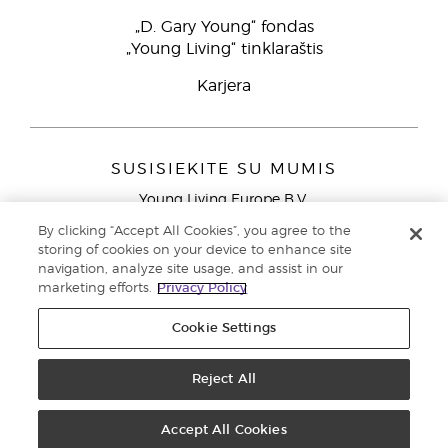
„D. Gary Young“ fondas
„Young Living“ tinklaraštis
Karjera
SUSISIEKITE SU MUMIS
Young Living Europe B.V.
Peizerweg 97
By clicking “Accept All Cookies”, you agree to the
9727 AJ Groningen
storing of cookies on your device to enhance site
Netherlands
navigation, analyze site usage, and assist in our
marketing efforts.
Privacy Policy
Klientų aptarnavimas (nemokami skambučiai iš laidinių
telefonų Lietuvoje)
80030914
Cookie Settings
Copyright © 2021 Young Living Essential Oils. Visos teisės saugomos. |
Privatumo politika
Reject All
Accept All Cookies