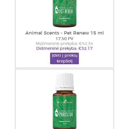
Animal Scents - Pet Renew 15 ml
17.50 PV
Mažmeninė prekyba: €42.34
Didmeninė prekyba: €32.17
Įdėti į prekių
krepšelį