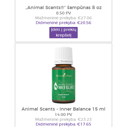
„Animal Scents®“ šampūnas 8 oz
8.50 PV
Mažmeninė prekyba: €27.06
Didmeninė prekyba: €20.56
Įdėti į prekių
krepšelį
Animal Scents - Inner Balance 15 ml
14.00 PV
Mažmeninė prekyba: €23.23
Didmeninė prekyba: €17.65