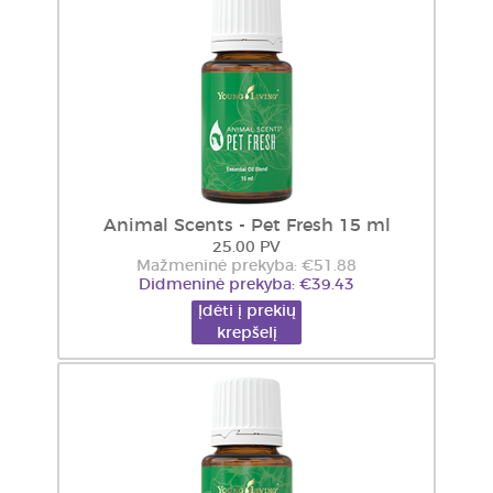
Animal Scents - Pet Fresh 15 ml
25.00 PV
Mažmeninė prekyba: €51.88
Didmeninė prekyba: €39.43
Įdėti į prekių
krepšelį