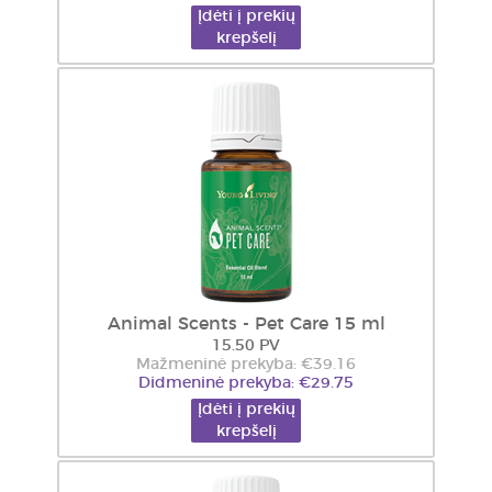
Įdėti į prekių
krepšelį
Animal Scents - Pet Care 15 ml
15.50 PV
Mažmeninė prekyba: €39.16
Didmeninė prekyba: €29.75
Įdėti į prekių
krepšelį