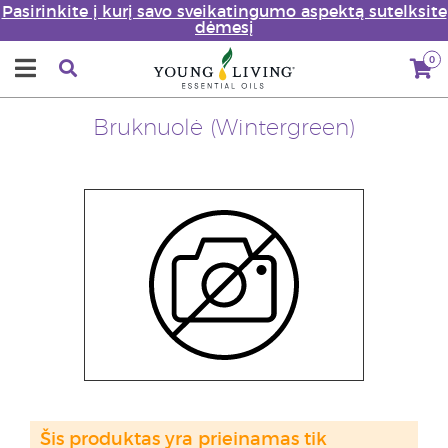
Pasirinkite į kurį savo sveikatingumo aspektą sutelksite
dėmesį
0
Bruknuolė (Wintergreen)
Šis produktas yra prieinamas tik