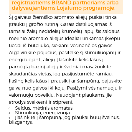
registruotiems BRAND partneriams arba
dalyvaujantiems Lojalumo programoje.
Šį gaivaus žiemiško aromato aliejų puikiai tinka
įtraukti į grožio rutiną. Garais distiliuojamas iš
tamsiai žalių nedidelių krūmelių lapų, šis saldaus,
mėtinio aromato aliejus idealiai tinkamas įkvėpti
tiesiai iš buteliuko, siekiant vėsinančios gaivos.
Atgaivinkite pojūčius, pasitelkę šį stimuliuojantį ir
energizuojantį aliejų. Įlašinkite kelis lašus į
pamėgtą bazinį aliejų ir švelniai masažuokite
skaudančias vietas, jog pasijustumėte ramiau.
Įlašinę kelis lašus į prausiklį ar šampūną, pajuskite
gaivą nuo galvos iki kojų. Pasižymi vėsinamuoju ir
valomuoju poveikiu. Naudojant plaukams, jie
atrodys sveikesni ir stipresni.
Saldus, mėtinis aromatas.
Stimuliuoja, energizuoja.
Įlašinkite į šampūną, jog plaukai būtų švelnūs,
blizgantys.