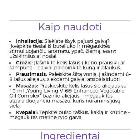
Kaip naudoti
Inhaliacija:
Siekiate išsyk pajusti gaivą?
Įkvėpkite tiesiai iš buteliuko ir mėgaukitės
stimuliuojančiu aromatu, ypač, žiemą, esant
užsikimšusiai nosiai.
Grožis:
Įlašinkite kelis lašus į kūno prausiklį ar
šampūną – gaiviai palepinkite kūną ir plaukus.
Prausimasis:
Paleiskite šiltą vonią, įlašindami 6–
8 lašus aliejaus, siekdami gaiviai atsipalaiduoti.
Masažas:
Praskieskite kelis lašus šio aliejaus su
10 ml „Young Living V-6® Enhanced Vegetable
Oil Complex“ bazinio aliejaus – mėgaukitės
atpalaiduojančiu masažu, kuris nuramins jūsų
sielą.
Kvepalai:
Tepkite pulso taškus, kaklą ir krūtinę –
mėgaukitės mėtine ryto gaiva.
Ingredientai