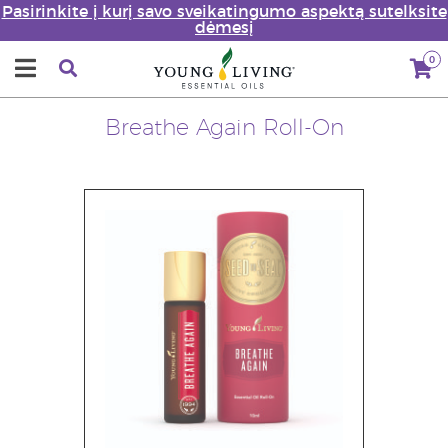
Pasirinkite į kurį savo sveikatingumo aspektą sutelksite
dėmesį
0
Breathe Again Roll-On