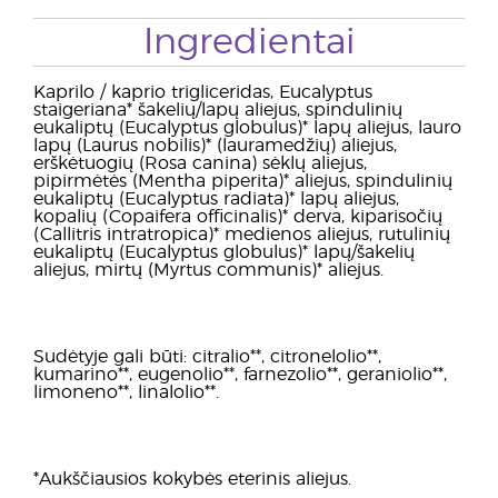
Ingredientai
Kaprilo / kaprio trigliceridas, Eucalyptus
staigeriana* šakelių/lapų aliejus, spindulinių
eukaliptų (Eucalyptus globulus)* lapų aliejus, lauro
lapų (Laurus nobilis)* (lauramedžių) aliejus,
erškėtuogių (Rosa canina) sėklų aliejus,
pipirmėtės (Mentha piperita)* aliejus, spindulinių
eukaliptų (Eucalyptus radiata)* lapų aliejus,
kopalių (Copaifera officinalis)* derva, kiparisočių
(Callitris intratropica)* medienos aliejus, rutulinių
eukaliptų (Eucalyptus globulus)* lapų/šakelių
aliejus, mirtų (Myrtus communis)* aliejus.
Sudėtyje gali būti: citralio**, citronelolio**,
kumarino**, eugenolio**, farnezolio**, geraniolio**,
limoneno**, linalolio**.
*Aukščiausios kokybės eterinis aliejus.