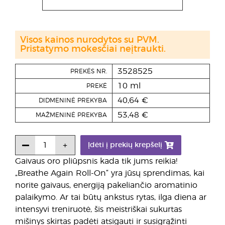
Visos kainos nurodytos su PVM.
Pristatymo mokesčiai neįtraukti.
3528525
PREKĖS NR.
10 ml
PREKĖ
40,64 €
DIDMENINĖ PREKYBA
53,48 €
MAŽMENINĖ PREKYBA
Įdėti į prekių krepšelį
Gaivaus oro pliūpsnis kada tik jums reikia!
„Breathe Again Roll-On“ yra jūsų sprendimas, kai
norite gaivaus, energiją pakeliančio aromatinio
palaikymo. Ar tai būtų ankstus rytas, ilga diena ar
intensyvi treniruotė, šis meistriškai sukurtas
mišinys skirtas padėti atsigauti ir susigrąžinti