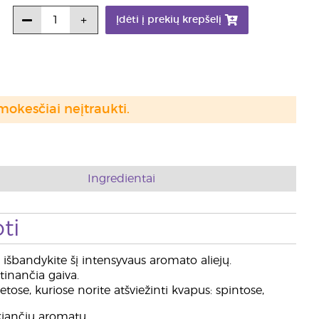
Įdėti į prekių krepšelį
mokesčiai neįtraukti.
Ingredientai
ti
išbandykite šį intensyvaus aromato aliejų.
tinančia gaiva.
tose, kuriose norite atšviežinti kvapus: spintose,
kiančiu aromatu.