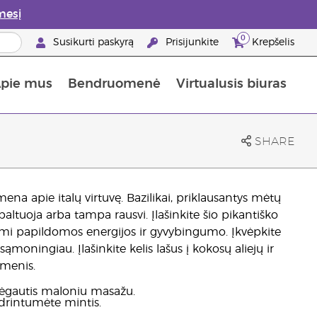
mesį
0
Susikurti paskyrą
Prisijunkite
Krepšelis
pie mus
Bendruomenė
Virtualusis biuras
gyti: 50% nuolaida odos priežiūros produktams
Informacija apie maistines medžiagas
„Young Living“ maisto papildų vadovas
Kaip naudoti eterinius aliejus
„Young Living“ narystės privalumai
SHARE
mena apie italų virtuvę. Bazilikai, priklausantys mėtų
ai baltuoja arba tampa rausvi. Įlašinkite šio pikantiško
kdami papildomos energijos ir gyvybingumo. Įkvėpkite
sąmoningiau. Įlašinkite kelis lašus į kokosų aliejų ir
menis.
mėgautis maloniu masažu.
idrintumėte mintis.