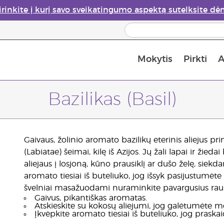
irinkite į kurį savo sveikatingumo aspektą sutelksite dė
Mokytis
Pirkti
A
Apie eterinių aliejų garintuvus
Paskutinė galimybė įsi
Bazilikas (Basil)
Gaivaus, žolinio aromato bazilikų eterinis aliejus pri
(Labiatae) šeimai, kilę iš Azijos. Jų žali lapai ir žied
aliejaus į losjoną, kūno prausiklį ar dušo želę, sie
aromato tiesiai iš buteliuko, jog išsyk pasijustumėte 
švelniai masažuodami nuraminkite pavargusius rau
Gaivus, pikantiškas aromatas.
Atskieskite su kokosų aliejumi, jog galėtumėte 
Įkvėpkite aromato tiesiai iš buteliuko, jog praska