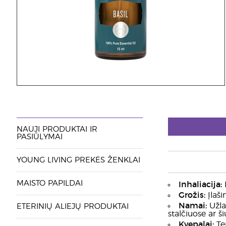
NAUJI PRODUKTAI IR
PASIŪLYMAI
YOUNG LIVING PREKĖS ŽENKLAI
MAISTO PAPILDAI
Inhaliacija:
I
Grožis:
Įlaši
Namai:
Užlaš
ETERINIŲ ALIEJŲ PRODUKTAI
stalčiuose ar š
Kvepalai:
Tep