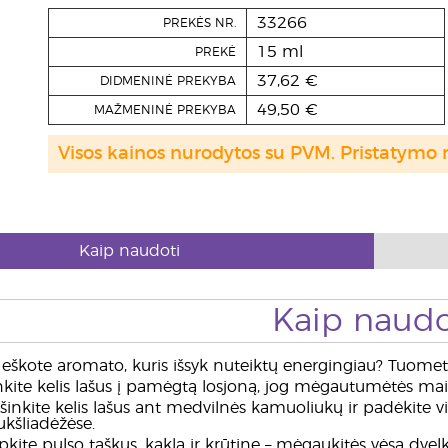
33266
PREKĖS NR.
15 ml
PREKĖ
37,62 €
DIDMENINĖ PREKYBA
49,50 €
MAŽMENINĖ PREKYBA
Visos kainos nurodytos su PVM. Pristatymo 
Kaip naudoti
Kaip naudo
eškote aromato, kuris išsyk nuteiktų energingiau? Tuomet 
nkite kelis lašus į pamėgtą losjoną, jog mėgautumėtės mai
inkite kelis lašus ant medvilnės kamuoliukų ir padėkite vie
iukšliadėžėse.
kite pulso taškus, kaklą ir krūtinę – mėgaukitės vėsa dvel