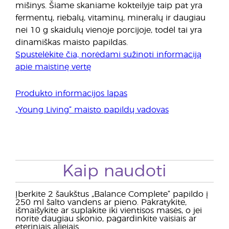
mišinys. Šiame skaniame kokteilyje taip pat yra
fermentų, riebalų, vitaminų, mineralų ir daugiau
nei 10 g skaidulų vienoje porcijoje, todėl tai yra
dinamiškas maisto papildas.
Spustelėkite čia, norėdami sužinoti informaciją
apie maistinę vertę
Produkto informacijos lapas
„Young Living“ maisto papildų vadovas
Kaip naudoti
Įberkite 2 šaukštus „Balance Complete“ papildo į
250 ml šalto vandens ar pieno. Pakratykite,
išmaišykite ar suplakite iki vientisos masės, o jei
norite daugiau skonio, pagardinkite vaisiais ar
eteriniais aliejais.