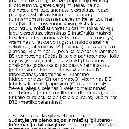
(magnio oksidas), laktazė, paprastųjų
miežių
(Hordeum vulgare) daigų milteliai, natrio
alginatas, amilazė, ananasų ekstraktas, lipazė,
papajos ekstraktas, kininių cinamonų
(Cinnamomum cassia) žievės milteliai, Lou han
gou (Siraitia grosvenorii) vaisių ekstraktas,
paprastųjų
miežių
daigų sulčių milteliai, alavijų
lapų ekstraktas, vitaminas E (natūralūs maišyti
tokoferoliai), vitaminas A (karotenoidų mišinys),
vitaminas C (askorbo rūgštis), mikrokristalinė
celiuliozė, vitaminas B3 (niacinas), cinkas (cinko
oksidas), vitaminas A (beta karotenas), vitaminas
B5 (pantoteno rūgštis iš kalcio pantotenato), folio
rūgštis (iš tikrųjų citrinų ekstraktų), biotinas,
chalkonas, jodas (kalio jodidas), vitaminas B6
(piridoksino hidrochloridas), vitaminas B2
(riboflavinas), vitaminas B1 (tiamino
hidrochloridas), ChromeMate®*, vitaminas D3
(cholekalciferolis), apelsinų (Citrus sinensis)†
žievelių aliejus, selenas (L-selenometioninas),
molibdenas (natrio molibdato dihidratas), kalis
(trikalio citratas), kalcis (kalcio citratas), vitaminas
B12 (metilkobalaminas)
† Aukščiausios kokybės eterinis aliejus
Sudėtyje yra pieno, sojos ir miežių (gliuteno)
Informacija dėl alergijos:
dėl alergenų, žiūrėkite