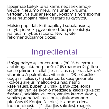
Įspėjimas: Laikykite vaikams nepasiekiamoje
vietoje. Nėštumo metu, maitinant krūtimi,
vartojant vaistus ar sergant kokiomis nors ligomis
prieš naudojant reikia pasitarti su gydytoju.
Maisto papildai skirti papildyti subalansuotą
mitybą ir sveiką gyvenimo būdą ir neatstoja
įvairaus mitybos raciono. Neviršykite
rekomenduojamos dozės.
Ingredientai
Išrūgų
baltymų koncentratas (80 % baltymų),
arabinogalaktano pluoštas* (iš maumedžių), lieso
sauso
pieno
milteliai (liesas sausas pienas, laktozė,
vitamino A palmitatas, vitaminas D3), ožerškio
uogų milteliai, ryžių sėlenos, kokosų grietinėlė
(kokosų aliejus, maltodekstrinas, natrio
kaseinatas), pupenių tirštiklis, fruktozė,
sojos
lecitinas, vanilės skonio medžiaga, kalcis (trikalcio
fosfatas), saldiklis: ksilitolis, vanilės kremo skonis,
vanilės prancūziškas skonis, gliukomanano
pluoštas (iš Konjac šaknies), ksantano derva,
inulino pluoštas (iš cikorijos šaknies), magnis