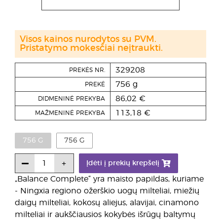
Visos kainos nurodytos su PVM.
Pristatymo mokesčiai neįtraukti.
329208
PREKĖS NR.
756 g
PREKĖ
86,02 €
DIDMENINĖ PREKYBA
113,18 €
MAŽMENINĖ PREKYBA
756 G
756 G
Įdėti į prekių krepšelį
„Balance Complete“ yra maisto papildas, kuriame
- Ningxia regiono ožerškio uogų milteliai, miežių
daigų milteliai, kokosų aliejus, alavijai, cinamono
milteliai ir aukščiausios kokybės išrūgų baltymų