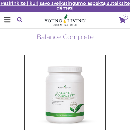
Pasirinkite į kurį savo sveikatingumo aspektą sutelksite
dėmesį
0
Balance Complete