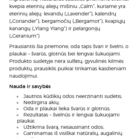
kvepia eterinių aliejų mišiniu „Calm“, kuriame yra
eterinių aliejų: levandų („Lavender“), kalendrų
(„Coriander“), bergamočių („Bergamot“), kvapiųjų
kanangų („Ylang Ylang“) ir pelargonijų
(„Geranium“).
Prausiantis šia priemone, oda taps švari ir švelni, o
plaukai – švarūs, glotnūs bei lengvai šukuojami.
Produkto sudėtyje nėra sulfatų, gyvulinės kilmės
produktų, prausiklis puikiai tinkamas kasdieniam
naudojimui.
Nauda ir savybės
Jautrios kūdikių odos neerzinanti sudėtis;
Nedirgina akių;
Oda ir plaukai lieka švarūs ir glotnūs;
Rezultatas – švelnūs ir lengvai šukuojami
plaukai;
Užtikrina švarą, nesausinant odos;
Gaminamas iš visiškai natūralių, augalinių