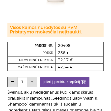
Visos kainos nurodytos su PVM.
Pristatymo mokesčiai neįtraukti.
20408
PREKĖS NR.
236ml
PREKĖ
32,17 €
DIDMENINĖ PREKYBA
42,34 €
MAŽMENINĖ PREKYBA
Įdėti į prekių krepšelį
Švelnus, akių nedirginantis kūdikiams skirtas
prausiklis ir šampūnas „Seedlings Baby Wash &
Shampoo“ gaminamas tik iš augalinių
ingredientų. Natūralios sudėties priemonė švelniai