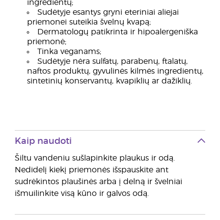
ingredientų;
Sudėtyje esantys gryni eteriniai aliejai
priemonei suteikia švelnų kvapą;
Dermatologų patikrinta ir hipoalergeniška
priemonė;
Tinka veganams;
Sudėtyje nėra sulfatų, parabenų, ftalatų,
naftos produktų, gyvulinės kilmės ingredientų,
sintetinių konservantų, kvapiklių ar dažiklių.
Kaip naudoti
Šiltu vandeniu sušlapinkite plaukus ir odą.
Nedidelį kiekį priemonės išspauskite ant
sudrėkintos plaušinės arba į delną ir švelniai
išmuilinkite visą kūno ir galvos odą.