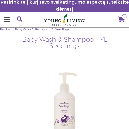
Pasirinkite į kurį savo sveikatingumo aspektą sutelksite
dėmesį
0
Produktai
Baby Wash & Shampoo - YL Seedlings
Baby Wash & Shampoo - YL
Seedlings