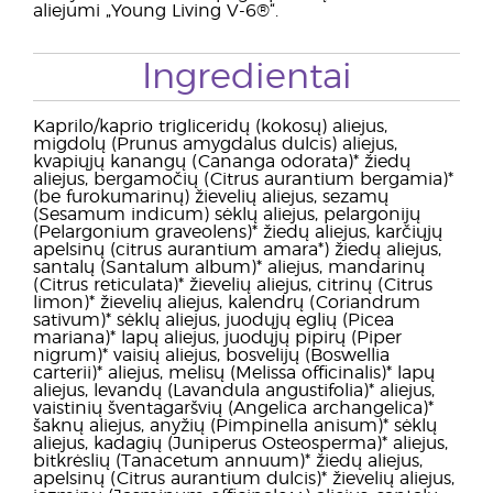
aliejumi „Young Living V-6®“.
Ingredientai
Kaprilo/kaprio trigliceridų (kokosų) aliejus,
migdolų (Prunus amygdalus dulcis) aliejus,
kvapiųjų kanangų (Cananga odorata)* žiedų
aliejus, bergamočių (Citrus aurantium bergamia)*
(be furokumarinų) žievelių aliejus, sezamų
(Sesamum indicum) sėklų aliejus, pelargonijų
(Pelargonium graveolens)* žiedų aliejus, karčiųjų
apelsinų (citrus aurantium amara*) žiedų aliejus,
santalų (Santalum album)* aliejus, mandarinų
(Citrus reticulata)* žievelių aliejus, citrinų (Citrus
limon)* žievelių aliejus, kalendrų (Coriandrum
sativum)* sėklų aliejus, juodųjų eglių (Picea
mariana)* lapų aliejus, juodųjų pipirų (Piper
nigrum)* vaisių aliejus, bosvelijų (Boswellia
carterii)* aliejus, melisų (Melissa officinalis)* lapų
aliejus, levandų (Lavandula angustifolia)* aliejus,
vaistinių šventagaršvių (Angelica archangelica)*
šaknų aliejus, anyžių (Pimpinella anisum)* sėklų
aliejus, kadagių (Juniperus Osteosperma)* aliejus,
bitkrėslių (Tanacetum annuum)* žiedų aliejus,
apelsinų (Citrus aurantium dulcis)* žievelių aliejus,