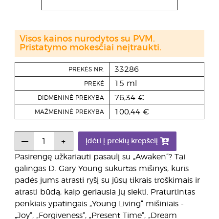
Visos kainos nurodytos su PVM.
Pristatymo mokesčiai neįtraukti.
33286
PREKĖS NR.
15 ml
PREKĖ
76,34 €
DIDMENINĖ PREKYBA
100,44 €
MAŽMENINĖ PREKYBA
Įdėti į prekių krepšelį
Pasirengę užkariauti pasaulį su „Awaken“? Tai
galingas D. Gary Young sukurtas mišinys, kuris
padės jums atrasti ryšį su jūsų tikrais troškimais ir
atrasti būdą, kaip geriausia jų siekti. Praturtintas
penkiais ypatingais „Young Living“ mišiniais -
„Joy“, „Forgiveness“, „Present Time“, „Dream