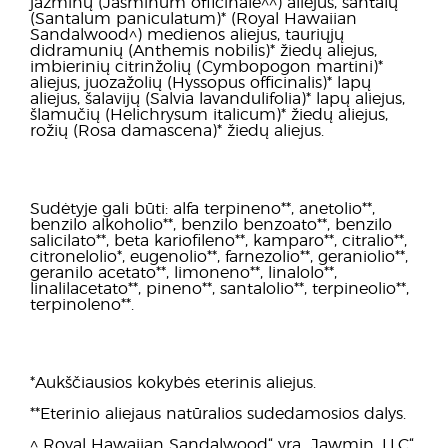
jazminų (Jasminum officinale^^) aliejus, santalų
(Santalum paniculatum)* (Royal Hawaiian
Sandalwood^) medienos aliejus, tauriųjų
didramunių (Anthemis nobilis)* žiedų aliejus,
imbierinių citrinžolių (Cymbopogon martini)*
aliejus, juozažolių (Hyssopus officinalis)* lapų
aliejus, šalavijų (Salvia lavandulifolia)* lapų aliejus,
šlamučių (Helichrysum italicum)* žiedų aliejus,
rožių (Rosa damascena)* žiedų aliejus.
Sudėtyje gali būti: alfa terpineno**, anetolio**,
benzilo alkoholio**, benzilo benzoato**, benzilo
salicilato**, beta kariofileno**, kamparo**, citralio**,
citronelolio*, eugenolio**, farnezolio**, geraniolio**,
geranilo acetato**, limoneno**, linalolo**,
linalilacetato**, pineno**, santalolio**, terpineolio**,
terpinoleno**.
*Aukščiausios kokybės eterinis aliejus.
**Eterinio aliejaus natūralios sudedamosios dalys.
^„Royal Hawaiian Sandalwood“ yra „Jawmin, LLC“