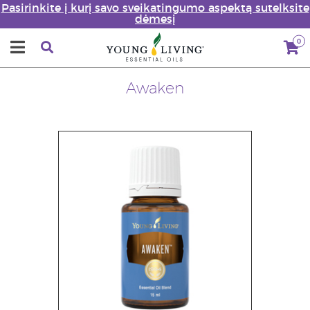
Pasirinkite į kurį savo sveikatingumo aspektą sutelksite
dėmesį
0
Awaken