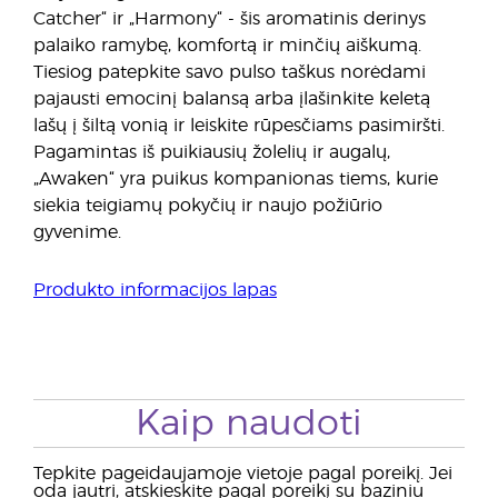
Catcher“ ir „Harmony“ - šis aromatinis derinys
palaiko ramybę, komfortą ir minčių aiškumą.
Tiesiog patepkite savo pulso taškus norėdami
pajausti emocinį balansą arba įlašinkite keletą
lašų į šiltą vonią ir leiskite rūpesčiams pasimiršti.
Pagamintas iš puikiausių žolelių ir augalų,
„Awaken“ yra puikus kompanionas tiems, kurie
siekia teigiamų pokyčių ir naujo požiūrio
gyvenime.
Produkto informacijos lapas
Kaip naudoti
Tepkite pageidaujamoje vietoje pagal poreikį. Jei
oda jautri, atskieskite pagal poreikį su baziniu