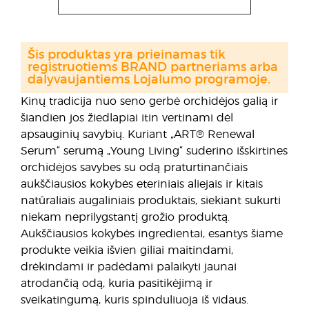
Šis produktas yra prieinamas tik
registruotiems BRAND partneriams arba
dalyvaujantiems Lojalumo programoje.
Kinų tradicija nuo seno gerbė orchidėjos galią ir
šiandien jos žiedlapiai itin vertinami dėl
apsauginių savybių. Kuriant „ART® Renewal
Serum“ serumą „Young Living“ suderino išskirtines
orchidėjos savybes su odą praturtinančiais
aukščiausios kokybės eteriniais aliejais ir kitais
natūraliais augaliniais produktais, siekiant sukurti
niekam neprilygstantį grožio produktą.
Aukščiausios kokybės ingredientai, esantys šiame
produkte veikia išvien giliai maitindami,
drėkindami ir padėdami palaikyti jaunai
atrodančią odą, kuria pasitikėjimą ir
sveikatingumą, kuris spinduliuoja iš vidaus.