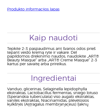
Produkto informacijos lapas
Kaip naudoti
Tepkite 2-3 paspaudimus ant švarios odos prieš
tepant veido kremą ryte ir vakare. Dėl
papildomos drėkinimo naudos, naudokite „ART®
Beauty Masque“ arba „ART® Creme Masque“ 2-3
kartus per savaitę arba prireikus.
Ingredientai
Vanduo, glicerinas, Selaginella lepidophylla
ekstraktas, Lactobacillus fermentas, sniego lotuso
(Speranskia tuberculata) viso augalo ekstraktas,
vanilės ekstraktas, Niacinamidas, plėvėtosios
kulkšnės (Astragalus membranaceus) šaknų