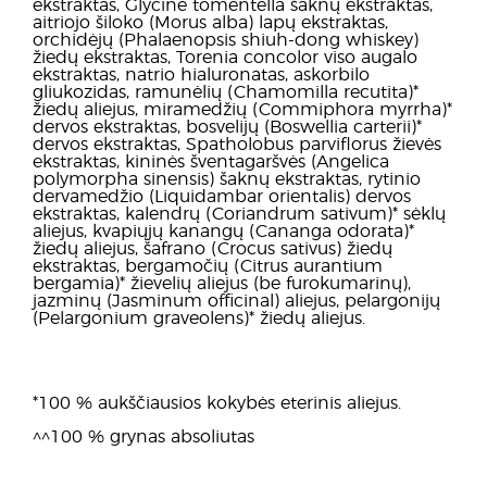
ekstraktas, Glycine tomentella šaknų ekstraktas,
aitriojo šiloko (Morus alba) lapų ekstraktas,
orchidėjų (Phalaenopsis shiuh-dong whiskey)
žiedų ekstraktas, Torenia concolor viso augalo
ekstraktas, natrio hialuronatas, askorbilo
gliukozidas, ramunėlių (Chamomilla recutita)*
žiedų aliejus, miramedžių (Commiphora myrrha)*
dervos ekstraktas, bosvelijų (Boswellia carterii)*
dervos ekstraktas, Spatholobus parviflorus žievės
ekstraktas, kininės šventagaršvės (Angelica
polymorpha sinensis) šaknų ekstraktas, rytinio
dervamedžio (Liquidambar orientalis) dervos
ekstraktas, kalendrų (Coriandrum sativum)* sėklų
aliejus, kvapiųjų kanangų (Cananga odorata)*
žiedų aliejus, šafrano (Crocus sativus) žiedų
ekstraktas, bergamočių (Citrus aurantium
bergamia)* žievelių aliejus (be furokumarinų),
jazminų (Jasminum officinal) aliejus, pelargonijų
(Pelargonium graveolens)* žiedų aliejus.
*100 % aukščiausios kokybės eterinis aliejus.
^^100 % grynas absoliutas