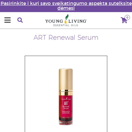
Pasirinkite į kurį savo sveikatingumo aspektą sutelksite
dėmesį
0
ART Renewal Serum