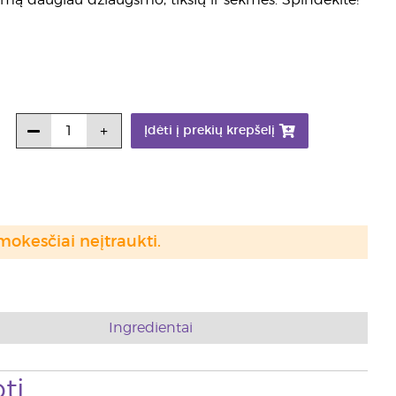
enimą daugiau džiaugsmo, tikslų ir sėkmės. Spindėkite!
Įdėti į prekių krepšelį
mokesčiai neįtraukti.
Ingredientai
ti