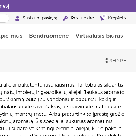
mesį
0
Susikurti paskyrą
Prisijunkite
Krepšelis
pie mus
Bendruomenė
Virtualusis biuras
gyti: 50% nuolaida odos priežiūros produktams
Informacija apie maistines medžiagas
„Young Living“ maisto papildų vadovas
Kaip naudoti eterinius aliejus
„Young Living“ narystės privalumai
SHARE
ų aliejai pakutentų jūsų jausmus. Tai tobulas šildantis
ų natų imbierų ir gvazdikėlių aliejai. Jaukaus aromato
į purškiamą butelį su vandeniu ir papurkšti kaklą ir
balansuokite savo čakras, atsigaivinkite ir atgaukite
rytinių mantrų metu. Arba praturtinkite įprastą grožio
alonų aromatą. Šis specialiai sukurtas aromatinis
 Jį sudaro veiksmingi eteriniai aliejai, kurie pakelia