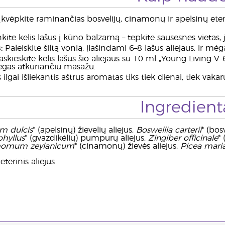
kvėpkite raminančias bosvelijų, cinamonų ir apelsinų eterin
nkite kelis lašus į kūno balzamą – tepkite sausesnes vietas
:
Paleiskite šiltą vonią, įlašindami 6–8 lašus aliejaus, ir mė
skieskite kelis lašus šio aliejaus su 10 ml „Young Living
ėgas atkuriančiu masažu.
 ilgai išliekantis aštrus aromatas tiks tiek dienai, tiek vakaru
Ingredient
um dulcis
* (apelsinų) žievelių aliejus,
Boswellia carterii
* (bosv
hyllus
* (gvazdikėlių) pumpurų aliejus,
Zingiber officinale
*
omum zeylanicum
* (cinamonų) žievės aliejus,
Picea mari
terinis aliejus