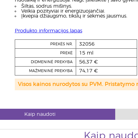
nuotaiką ir energizuoja. Nagi, įsileiskite į savo gyv
Šiltas, sodrus mišinys.
Veikia pozityviai ir energizuojančiai.
Įkvepia džiaugsmo, tikslų ir sėkmės jausmus.
Produkto informacijos lapas
32056
PREKĖS NR.
15 ml
PREKĖ
56,37 €
DIDMENINĖ PREKYBA
74,17 €
MAŽMENINĖ PREKYBA
Visos kainos nurodytos su PVM. Pristatymo 
Kaip naudoti
Kaip naudo