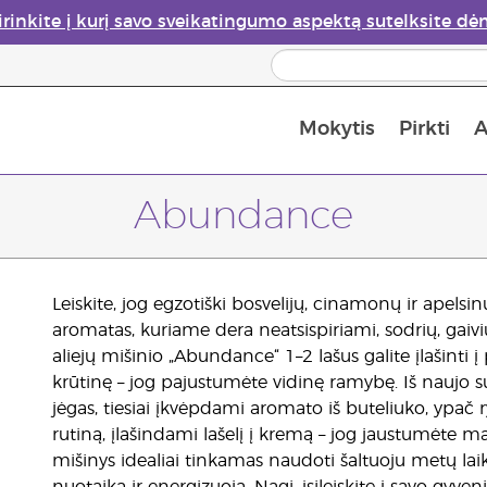
irinkite į kurį savo sveikatingumo aspektą sutelksite dė
Mokytis
Pirkti
A
Apie eterinių aliejų garintuvus
Paskutinė galimybė įsi
Abundance
Leiskite, jog egzotiški bosvelijų, cinamonų ir apelsin
aromatas, kuriame dera neatsispiriami, sodrių, gaivi
aliejų mišinio „Abundance“ 1–2 lašus galite įlašinti 
krūtinę – jog pajustumėte vidinę ramybę. Iš naujo su
jėgas, tiesiai įkvėpdami aromato iš buteliuko, ypač 
rutiną, įlašindami lašelį į kremą – jog jaustumėte m
mišinys idealiai tinkamas naudoti šaltuoju metų laiku.