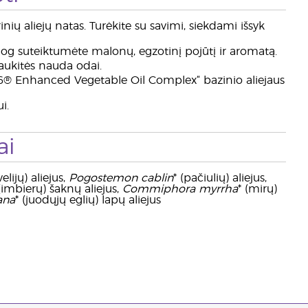
ių aliejų natas. Turėkite su savimi, siekdami išsyk
, jog suteiktumėte malonų, egzotinį pojūtį ir aromatą.
gaukitės nauda odai.
 V-6® Enhanced Vegetable Oil Complex“ bazinio aliejaus
i.
ai
elijų) aliejus,
Pogostemon cablin
* (pačiulių) aliejus,
 (imbierų) šaknų aliejus,
Commiphora myrrha
* (mirų)
ana
* (juodųjų eglių) lapų aliejus