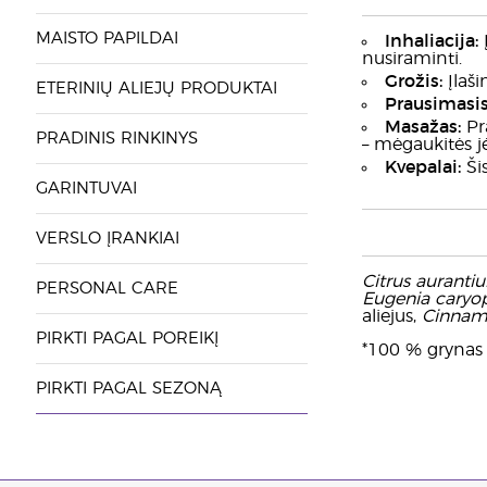
MAISTO PAPILDAI
Inhaliacija:
Į
nusiraminti.
Grožis:
Įlaši
ETERINIŲ ALIEJŲ PRODUKTAI
Prausimasis
Masažas:
Pra
PRADINIS RINKINYS
– mėgaukitės j
Kvepalai:
Šis
GARINTUVAI
VERSLO ĮRANKIAI
Citrus auranti
PERSONAL CARE
Eugenia caryop
aliejus,
Cinnam
PIRKTI PAGAL POREIKĮ
*100 % grynas e
PIRKTI PAGAL SEZONĄ