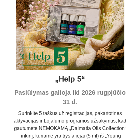
„Help 5“
Pasiūlymas galioja iki 2026 rugpjūčio
31 d.
Surinkite 5 taškus už registracijas, pakartotines
aktyvacijas ir Lojalumo programos užsakymus, kad
gautumėte NEMOKAMĄ „Dalmatia Oils Collection“
rinkinį, kuriame yra trys aliejai (5 ml) iš „Young