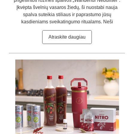
prigesintos rožinės spalvos „Wanderful Nebuliser“.
Įkvėpta švelnių vasaros žiedų, ši nuostabi nauja
spalva suteikia stiliaus ir paprastumo jūsų
kasdieniams sveikatingumo ritualams. Neši
Atraskite daugiau