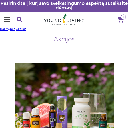
Pasirinkite į kurį savo sveikatingumo aspektą sutelksite
dėmesį
0
Galimybės
Akcijos
Akcijos