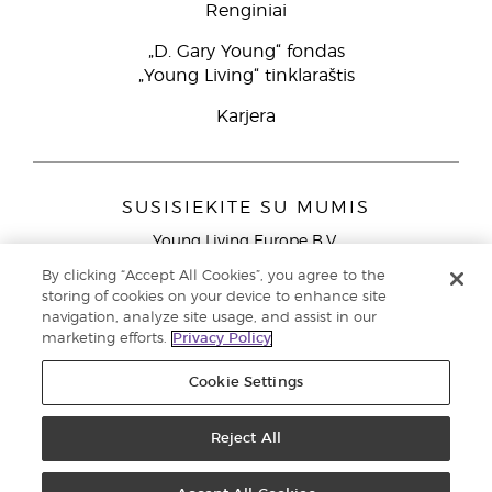
Renginiai
„D. Gary Young“ fondas
„Young Living“ tinklaraštis
Karjera
SUSISIEKITE SU MUMIS
Young Living Europe B.V.
Peizerweg 97
By clicking “Accept All Cookies”, you agree to the
9727 AJ Groningen
storing of cookies on your device to enhance site
Netherlands
navigation, analyze site usage, and assist in our
marketing efforts.
Privacy Policy
Klientų aptarnavimas (nemokami skambučiai iš laidinių
telefonų Lietuvoje)
80030914
Cookie Settings
Copyright © 2021 Young Living Essential Oils. Visos teisės saugomos. |
Reject All
Privatumo politika