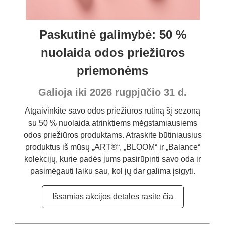
Paskutinė galimybė: 50 %
nuolaida odos priežiūros
priemonėms
Galioja iki 2026 rugpjūčio 31 d.
Atgaivinkite savo odos priežiūros rutiną šį sezoną
su 50 % nuolaida atrinktiems mėgstamiausiems
odos priežiūros produktams. Atraskite būtiniausius
produktus iš mūsų „ART®“, „BLOOM“ ir „Balance“
kolekcijų, kurie padės jums pasirūpinti savo oda ir
pasimėgauti laiku sau, kol jų dar galima įsigyti.
Išsamias akcijos detales rasite čia