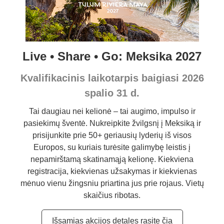
Live • Share • Go: Meksika 2027
Kvalifikacinis laikotarpis baigiasi 2026
spalio 31 d.
Tai daugiau nei kelionė – tai augimo, impulso ir
pasiekimų šventė. Nukreipkite žvilgsnį į Meksiką ir
prisijunkite prie 50+ geriausių lyderių iš visos
Europos, su kuriais turėsite galimybę leistis į
nepamirštamą skatinamąją kelionę. Kiekviena
registracija, kiekvienas užsakymas ir kiekvienas
mėnuo vienu žingsniu priartina jus prie rojaus. Vietų
skaičius ribotas.
Išsamias akcijos detales rasite čia