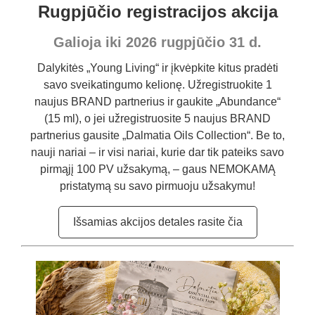
Rugpjūčio registracijos akcija
Galioja iki 2026 rugpjūčio 31 d.
Dalykitės „Young Living“ ir įkvėpkite kitus pradėti
savo sveikatingumo kelionę. Užregistruokite 1
naujus BRAND partnerius ir gaukite „Abundance“
(15 ml), o jei užregistruosite 5 naujus BRAND
partnerius gausite „Dalmatia Oils Collection“. Be to,
nauji nariai – ir visi nariai, kurie dar tik pateiks savo
pirmąjį 100 PV užsakymą, – gaus NEMOKAMĄ
pristatymą su savo pirmuoju užsakymu!
Išsamias akcijos detales rasite čia