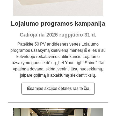
Lojalumo programos kampanija
Galioja iki 2026 rugpjūčio 31 d.
Pateikite 50 PV ar didesnės vertės Lojalumo
programos užsakymą kiekvieną mėnesį iš eilės ir su
ketvirtuoju reikalavimus atitinkančiu Lojalumo
užsakymu gausite dėklą „Let Your Light Shine“. Tai
ypatinga dovana, skirta įvertinti jūsų nuoseklumą,
įsipareigojimą ir atkaklumą siekiant tikslų.
Išsamias akcijos detales rasite čia