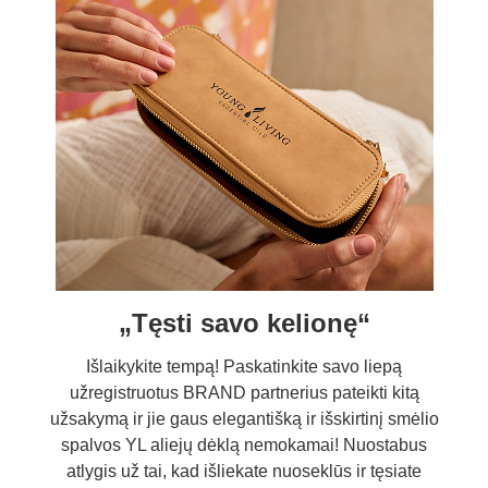
„Tęsti savo kelionę“
Išlaikykite tempą! Paskatinkite savo liepą
užregistruotus BRAND partnerius pateikti kitą
užsakymą ir jie gaus elegantišką ir išskirtinį smėlio
spalvos YL aliejų dėklą nemokamai! Nuostabus
atlygis už tai, kad išliekate nuoseklūs ir tęsiate